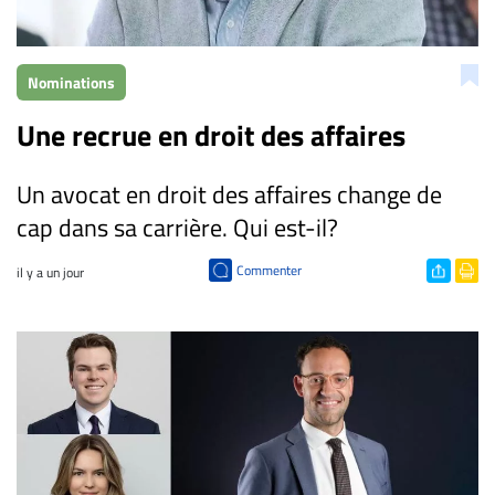
CARRIÈRE
ET
Nominations
EMPLOIS
Une recrue en droit des affaires
AVOCATS
Un avocat en droit des affaires change de
ET
JURISTES
cap dans sa carrière. Qui est-il?
Offres
Commenter
il y a un jour
d'emploi
Formation
Continue
Métiers
Scoop?
CABINETS
ET