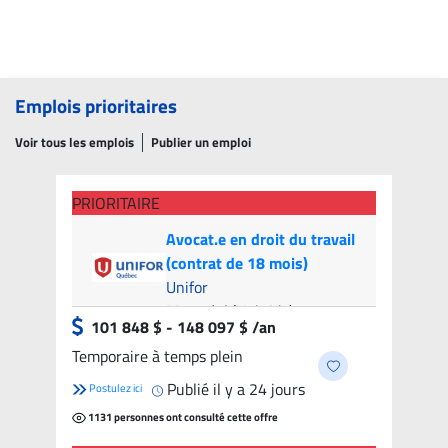
Emplois prioritaires
Voir tous les emplois
Publier un emploi
PRIORITAIRE
Avocat.e en droit du travail
(contrat de 18 mois)
Unifor
Montréal (Hybride)
- 9
101 848 $ - 148 097 $ /an
candidats
Temporaire à temps plein
Publié il y a 24 jours
Postulez ici
1131 personnes ont consulté cette offre