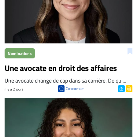
À
propos
Infolettre
S’abonner
FAQ
Nominations
Politique de
confidentialité
Une avocate en droit des affaires
Une avocate change de cap dans sa carrière. De qui...
Commenter
il y a 2 jours