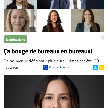
ENTREPRISES
Espace
entreprises
Page
entreprises
Publier
Nominations
un
Ça bouge de bureaux en bureaux!
emploi
Publicité
De nouveaux défis pour plusieurs juristes cet été. Où...
Solutions de
Commentaire(1)
il y a 2 jours
recrutements
TROUVEZ-
NOUS
Nous
joindre