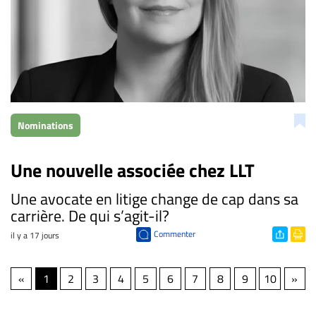
Nominations
Une nouvelle associée chez LLT
​Une avocate en litige change de cap dans sa
carrière. De qui s’agit-il?
Commenter
il y a 17 jours
«
1
2
3
4
5
6
7
8
9
10
»