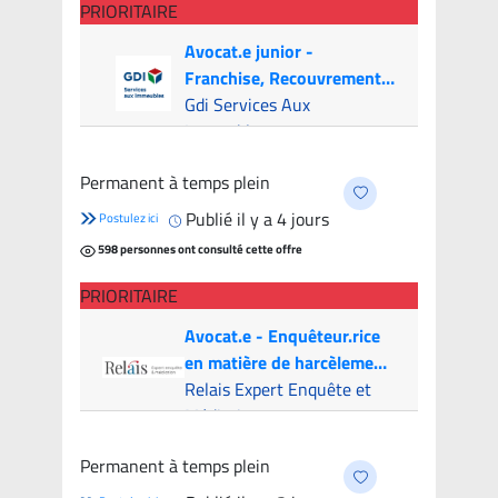
PRIORITAIRE
Avocat.e junior -
Franchise, Recouvrement
et Litige (Canada & USA)
Gdi Services Aux
Immeubles
Montréal (Hybride)
- 7
Permanent à temps plein
candidats
Publié il y a 4 jours
Postulez ici
598 personnes ont consulté cette offre
PRIORITAIRE
Avocat.e - Enquêteur.rice
en matière de harcèlement
psychologique
Relais Expert Enquête et
Médiation
Montreal (Hybride)
- 6
Permanent à temps plein
candidats