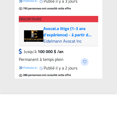
Publié il y a 3 jours
Postulez ici
795 personnes ont consulté cette offre
PRIORITAIRE
Avocat.e litige (1-3 ans
d'expérience) - à partir de
100k par année | Litigation
Eidelmann Avocat Inc
Attorney (1-3 years of
Montréal (Hybride)
Jusqu'à
100 000 $ /an
experience) - from 100k
Permanent à temps plein
per year
Publié il y a 2 jours
Postulez ici
386 personnes ont consulté cette offre