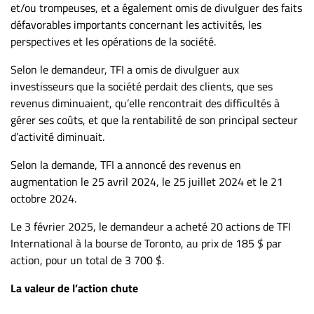
Nous
et/ou trompeuses, et a également omis de divulguer des faits
joindre
défavorables importants concernant les activités, les
À
perspectives et les opérations de la société.
propos
Selon le demandeur, TFI a omis de divulguer aux
Infolettre
investisseurs que la société perdait des clients, que ses
S’abonner
revenus diminuaient, qu’elle rencontrait des difficultés à
gérer ses coûts, et que la rentabilité de son principal secteur
FAQ
d’activité diminuait.
Politique de
confidentialité
Selon la demande, TFI a annoncé des revenus en
augmentation le 25 avril 2024, le 25 juillet 2024 et le 21
octobre 2024.
Le 3 février 2025, le demandeur a acheté 20 actions de TFI
International à la bourse de Toronto, au prix de 185 $ par
action, pour un total de 3 700 $.
La valeur de l’action chute