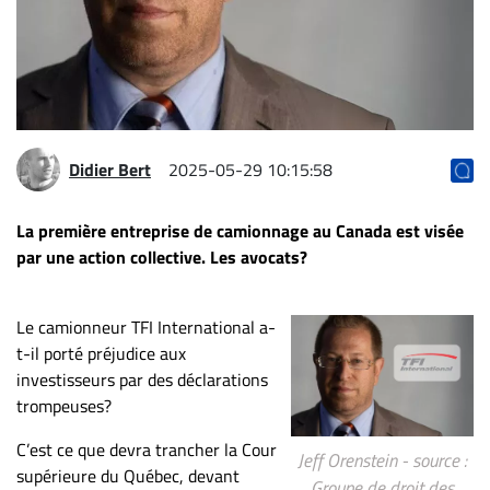
Archives
CARRIÈRE
ET
EMPLOIS
Didier Bert
2025-05-29 10:15:58
AVOCATS
ET
La première entreprise de camionnage au Canada est visée
JURISTES
par une action collective. Les avocats?
Offres
d'emploi
Le camionneur TFI International a-
Formation
t-il porté préjudice aux
Continue
investisseurs par des déclarations
trompeuses?
Métiers
Scoop?
C’est ce que devra trancher la Cour
Jeff Orenstein - source :
supérieure du Québec, devant
CABINETS
Groupe de droit des