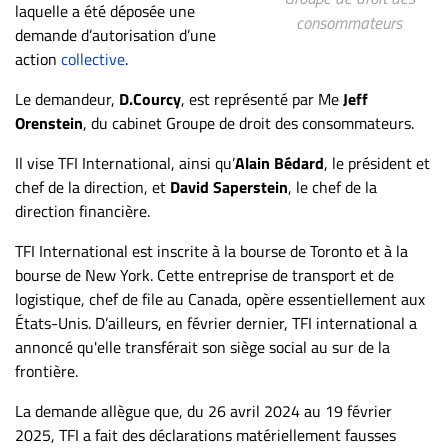
laquelle a été déposée une
ET
consommateurs
demande d’autorisation d’une
ENTREPRISES
action
collective
.
Espace
Le demandeur,
D.Courcy
, est représenté par Me
Jeff
entreprises
Orenstein
, du cabinet Groupe de droit des consommateurs.
Page
entreprises
Il vise TFI International, ainsi qu’
Alain Bédard
, le président et
chef de la direction, et
David Saperstein
, le chef de la
Publier
direction financière.
un
emploi
TFI International est inscrite à la bourse de Toronto et à la
Publicité
bourse de New York. Cette entreprise de transport et de
logistique, chef de file au Canada, opère essentiellement aux
Solutions de
États-Unis. D’ailleurs, en février dernier, TFI international a
recrutements
annoncé qu'elle transférait son siège social au sur de la
TROUVEZ-
frontière.
NOUS
La demande allègue que, du 26 avril 2024 au 19 février
2025, TFI a fait des déclarations matériellement fausses