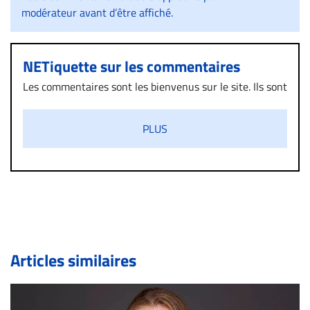
modérateur avant d’être affiché.
NETiquette sur les commentaires
Les commentaires sont les bienvenus sur le site. Ils sont
validés par la Rédaction avant d’être publiés et exclus
s’ils présentent un caractère injurieux, raciste ou
PLUS
diffamatoire. Si malgré cette politique de modération,
un commentaire publié sur le site vous dérange, prenez
immédiatement contact par courriel (info@droit-
inc.com) avec la Rédaction. Si votre demande apparait
légitime, le commentaire sera retiré sur le champ. Vous
pouvez également utiliser l’espace dédié aux
commentaires pour publier, dans les mêmes conditions
de validation, un droit de réponse.
Articles similaires
Bien à vous,