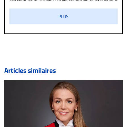
validés par la Rédaction avant d’être publiés et exclus
s’ils présentent un caractère injurieux, raciste ou
PLUS
diffamatoire. Si malgré cette politique de modération,
un commentaire publié sur le site vous dérange, prenez
immédiatement contact par courriel (info@droit-
inc.com) avec la Rédaction. Si votre demande apparait
légitime, le commentaire sera retiré sur le champ. Vous
pouvez également utiliser l’espace dédié aux
commentaires pour publier, dans les mêmes conditions
de validation, un droit de réponse.
Articles similaires
Bien à vous,
La Rédaction de Droit-inc.com