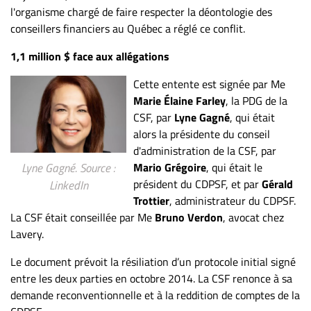
Nous
l'organisme chargé de faire respecter la déontologie des
joindre
conseillers financiers au Québec a réglé ce conflit.
À
1,1 million $ face aux allégations
propos
Infolettre
Cette entente est signée par Me
S’abonner
Marie Élaine Farley
, la PDG de la
CSF, par
Lyne Gagné
, qui était
FAQ
alors la présidente du conseil
Politique de
d'administration de la CSF, par
confidentialité
Mario Grégoire
, qui était le
Lyne Gagné. Source :
président du CDPSF, et par
Gérald
LinkedIn
Trottier
, administrateur du CDPSF.
La CSF était conseillée par Me
Bruno Verdon
, avocat chez
Lavery.
Le document prévoit la résiliation d’un protocole initial signé
entre les deux parties en octobre 2014. La CSF renonce à sa
demande reconventionnelle et à la reddition de comptes de la