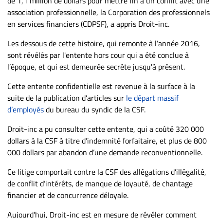
de 1,1 million de dollars pour mettre fin à un conflit avec une
ET
association professionnelle, la Corporation des professionnels
ENTREPRISES
en services financiers (CDPSF), a appris Droit-inc.
Espace
Les dessous de cette histoire, qui remonte à l’année 2016,
entreprises
sont révélés par l'entente hors cour qui a été conclue à
l’époque, et qui est demeurée secrète jusqu'à présent.
Page
entreprises
Cette entente confidentielle est revenue à la surface à la
Publier
suite de la publication d’articles sur
le départ massif
un
d’employés
du bureau du syndic de la CSF.
emploi
Droit-inc a pu consulter cette entente, qui a coûté 320 000
Publicité
dollars à la CSF à titre d’indemnité forfaitaire, et plus de 800
Solutions de
000 dollars par abandon d’une demande reconventionnelle.
recrutements
Ce litige comportait contre la CSF des allégations d’illégalité,
TROUVEZ-
de conflit d’intérêts, de manque de loyauté, de chantage
NOUS
financier et de concurrence déloyale.
Aujourd’hui, Droit-inc est en mesure de révéler comment