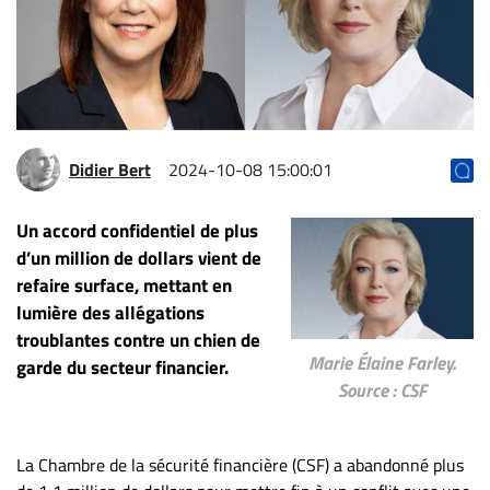
Archives
CARRIÈRE
ET
EMPLOIS
Didier Bert
2024-10-08 15:00:01
AVOCATS
ET
Un accord confidentiel de plus
JURISTES
d’un million de dollars vient de
refaire surface, mettant en
Offres
lumière des allégations
d'emploi
troublantes contre un chien de
Formation
Marie Élaine Farley.
garde du secteur financier.
Continue
Source : CSF
Métiers
Scoop?
La Chambre de la sécurité financière (CSF) a abandonné plus
CABINETS