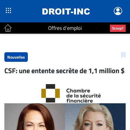
Offres d'emploi
Scoop?
ACTUALITÉS
Accueil
Nouvelles
En
CSF: une entente secrète de 1,1 million $
Continu
Nominations
Bureaux
Conseillers
Juridiques
Campus
Carrière