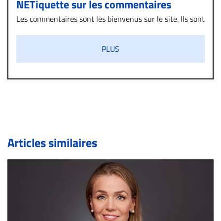
NETiquette sur les commentaires
Les commentaires sont les bienvenus sur le site. Ils sont
validés par la Rédaction avant d’être publiés et exclus
s’ils présentent un caractère injurieux, raciste ou
PLUS
diffamatoire. Si malgré cette politique de modération,
un commentaire publié sur le site vous dérange, prenez
immédiatement contact par courriel (info@droit-
inc.com) avec la Rédaction. Si votre demande apparait
légitime, le commentaire sera retiré sur le champ. Vous
pouvez également utiliser l’espace dédié aux
commentaires pour publier, dans les mêmes conditions
de validation, un droit de réponse.
Articles similaires
Bien à vous,
La Rédaction de Droit-inc.com