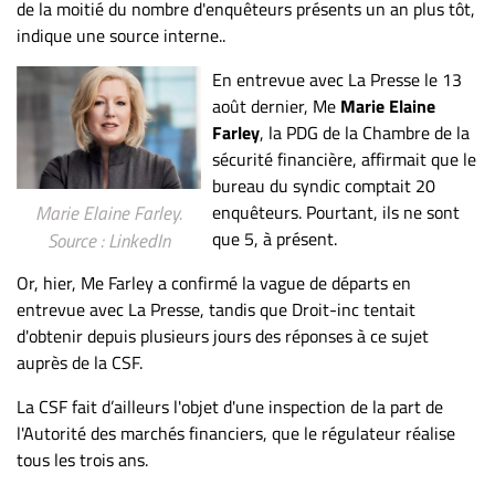
Nous
de la moitié du nombre d'enquêteurs présents un an plus tôt,
joindre
indique une source interne..
À
En entrevue avec La Presse le 13
propos
août dernier, Me
Marie Elaine
Infolettre
Farley
, la PDG de la Chambre de la
sécurité financière, affirmait que le
S’abonner
bureau du syndic comptait 20
FAQ
enquêteurs. Pourtant, ils ne sont
Marie Elaine Farley.
Politique de
que 5, à présent.
Source : LinkedIn
confidentialité
Or, hier, Me Farley a confirmé la vague de départs en
entrevue avec La Presse, tandis que Droit-inc tentait
d'obtenir depuis plusieurs jours des réponses à ce sujet
auprès de la CSF.
La CSF fait d’ailleurs l'objet d'une inspection de la part de
l'Autorité des marchés financiers, que le régulateur réalise
tous les trois ans.