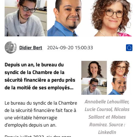
Archives
CARRIÈRE
ET
EMPLOIS
Didier Bert
2024-09-20 15:00:33
AVOCATS
ET
Depuis un an, le bureau du
JURISTES
syndic de la Chambre de la
sécurité financière a perdu près
Offres
de la moitié de ses employés...
d'emploi
Formation
Annabelle Lehouillier,
Le bureau du syndic de la Chambre
Continue
Lucie Coursol, Nicolas
de la sécurité financière fait face à
Métiers
Saillant et Moises
une véritable hémorragie
Scoop?
Ramirez. Source :
d’employés depuis un an.
LinkedIn
CABINETS
Depuis juillet 2023, six des onze