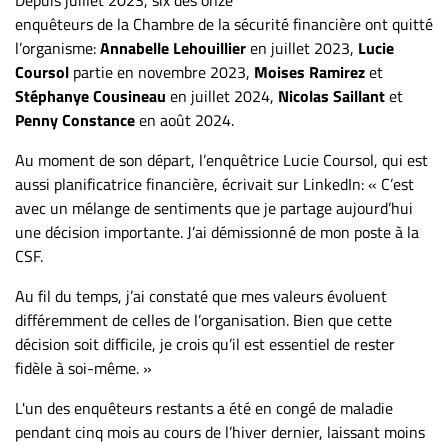
ET
enquêteurs de la Chambre de la sécurité financière ont quitté
ENTREPRISES
l’organisme:
Annabelle Lehouillier
en juillet 2023,
Lucie
Coursol
partie en novembre 2023,
Moises Ramirez
et
Espace
Stéphanye Cousineau
en juillet 2024,
Nicolas Saillant
et
entreprises
Penny Constance
en août 2024.
Page
Au moment de son départ, l’enquêtrice Lucie Coursol, qui est
entreprises
aussi planificatrice financière, écrivait sur LinkedIn: « C’est
Publier
avec un mélange de sentiments que je partage aujourd’hui
un
une décision importante. J’ai démissionné de mon poste à la
emploi
CSF.
Publicité
Au fil du temps, j’ai constaté que mes valeurs évoluent
Solutions de
différemment de celles de l’organisation. Bien que cette
recrutements
décision soit difficile, je crois qu’il est essentiel de rester
TROUVEZ-
fidèle à soi-même. »
NOUS
L'un des enquêteurs restants a été en congé de maladie
pendant cinq mois au cours de l’hiver dernier, laissant moins