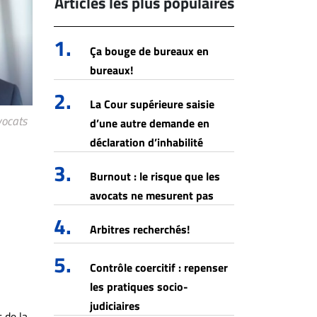
Articles les plus populaires
1.
Ça bouge de bureaux en
bureaux!
2.
La Cour supérieure saisie
vocats
d’une autre demande en
déclaration d’inhabilité
3.
Burnout : le risque que les
avocats ne mesurent pas
4.
Arbitres recherchés!
5.
Contrôle coercitif : repenser
les pratiques socio-
judiciaires
 de la