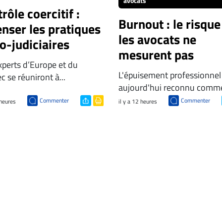
avocats
rôle coercitif :
Burnout : le risque
nser les pratiques
les avocats ne
o-judiciaires
mesurent pas
xperts d’Europe et du
L'épuisement professionnel
 se réuniront à...
aujourd'hui reconnu comme
Commenter
Commenter
 heures
il y a 12 heures