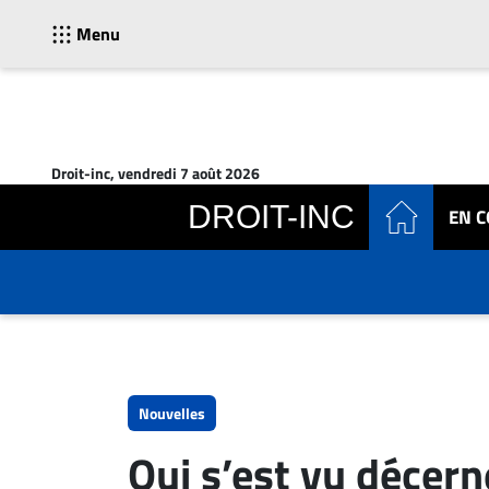
Menu
ACTUALITÉS
Accueil
Droit-inc, vendredi 7 août 2026
En
DROIT-INC
EN 
Continu
Nominations
Bureaux
Conseillers
Juridiques
Campus
Carrière
Nouvelles
Archives
Qui s’est vu décern
CARRIÈRE