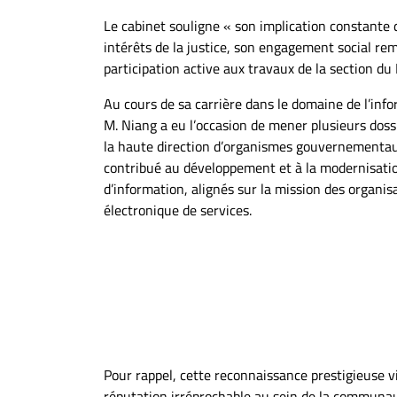
À
Le cabinet souligne « son implication constante 
propos
intérêts de la justice, son engagement social re
Infolettre
participation active aux travaux de la section d
S’abonner
Au cours de sa carrière dans le domaine de l’inf
FAQ
M. Niang a eu l’occasion de mener plusieurs doss
Politique de
la haute direction d’organismes gouvernementau
confidentialité
contribué au développement et à la modernisati
d’information, alignés sur la mission des organisa
électronique de services.
Pour rappel, cette reconnaissance prestigieuse v
réputation irréprochable au sein de la communaut