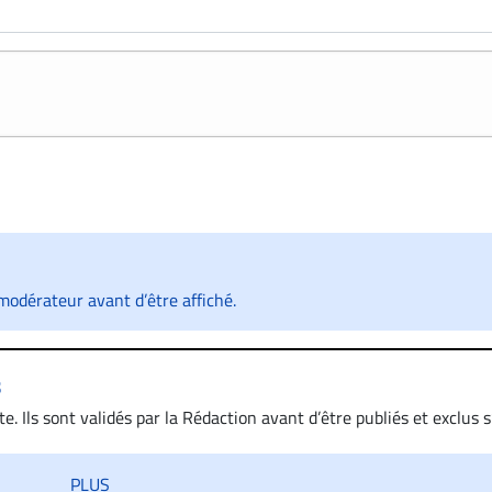
odérateur avant d’être affiché.
s
. Ils sont validés par la Rédaction avant d’être publiés et exclus s’
 diffamatoire. Si malgré cette politique de modération, un comment
iatement contact par courriel (info@droit-inc.com) avec la Rédacti
PLUS