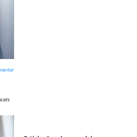
menter
ocats