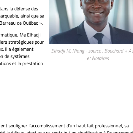
dans la défense des
marquable, ainsi que sa
u Barreau de Québec ».
ormatique, Me Elhadji
iers stratégiques pour
x. Il a également
Elhadji M. Niang - source : Bouchard + A
on de systèmes
et Notaires
tions et la prestation
ient souligner l’accomplissement d’un haut fait professionnel, sa
é juridique, ainsi que sa contribution significative à l’avancement