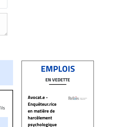
EMPLOIS
EN VEDETTE
Avocat.e -
Enquêteur.rice
ils
en matière de
aire
harcèlement
on.
psychologique