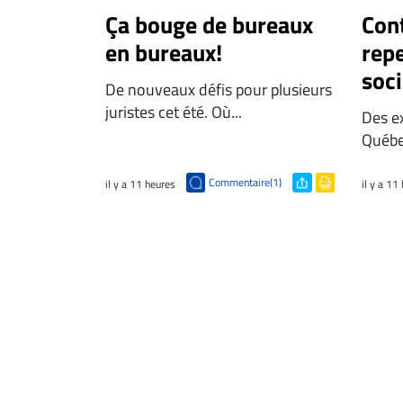
Ça bouge de bureaux
Cont
en bureaux!
repe
soci
De nouveaux défis pour plusieurs
juristes cet été. Où...
Des e
Québec
Commentaire(1)
il y a 11 heures
il y a 11