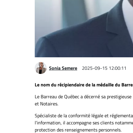
Espace
entreprises
Page
entreprises
Publier
un
emploi
Publicité
Sonia Semere
2025-09-15 12:00:11
Solutions de
recrutements
Le nom du récipiendaire de la médaille du Barr
TROUVEZ-
Le Barreau de Québec a décerné sa prestigieus
NOUS
et Notaires.
Spécialiste de la conformité légale et réglement
Nous
l’information, il accompagne ses clients notamm
joindre
protection des renseignements personnels.