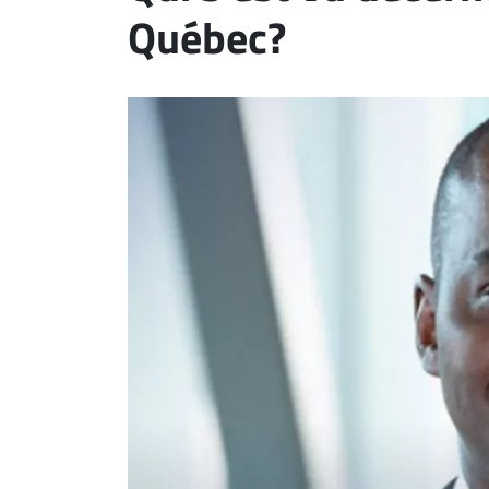
Québec?
ET
EMPLOIS
AVOCATS
ET
JURISTES
Offres
d'emploi
Formation
Continue
Métiers
Scoop?
CABINETS
ET
ENTREPRISES