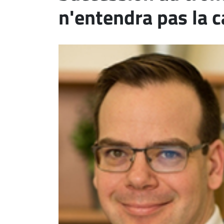
n'entendra pas la 
ET
EMPLOIS
AVOCATS
ET
JURISTES
Offres
d'emploi
Formation
Continue
Métiers
Scoop?
CABINETS
ET
ENTREPRISES