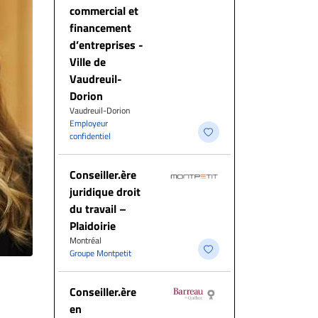
commercial et
financement
d’entreprises -
Ville de
Vaudreuil-
Dorion
Vaudreuil-Dorion
Employeur
confidentiel
Conseiller.ère
juridique droit
du travail –
Plaidoirie
Montréal
Groupe Montpetit
Conseiller.ère
en