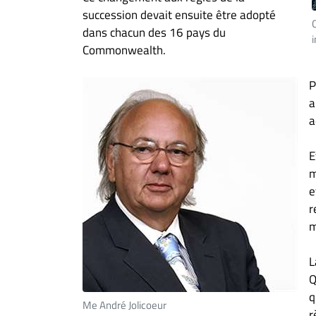
succession devait ensuite être adopté
C
dans chacun des 16 pays du
i
Commonwealth.
P
a
a
E
m
e
r
m
L
Q
q
Me André Jolicoeur
r