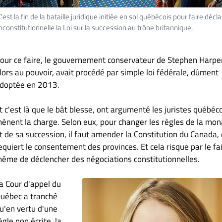
'est la fin de la bataille juridique initiée en sol québécois pour faire décla
nconstitutionnelle la Loi sur la succession au trône britannique.
our ce faire, le gouvernement conservateur de Stephen Harper
lors au pouvoir, avait procédé par simple loi fédérale, dûment
doptée en 2013.
t c'est là que le bât blesse, ont argumenté les juristes québéco
ènent la charge. Selon eux, pour changer les règles de la mon
t de sa succession, il faut amender la Constitution du Canada, 
equiert le consentement des provinces. Et cela risque par le fai
ême de déclencher des négociations constitutionnelles.
a Cour d'appel du
uébec a tranché
u'en vertu d'une
ègle non écrite, la