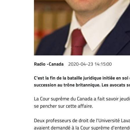
Espace
entreprises
Page
entreprises
Publier
un
emploi
Radio -Canada
2020-04-23 14:15:00
Publicité
Solutions de
C'est la fin de la bataille juridique initiée en s
recrutements
succession au trône britannique. Les avocats s
TROUVEZ-
La Cour suprême du Canada a fait savoir jeudi
NOUS
se pencher sur cette affaire.
Nous
Deux professeurs de droit de l'Université Lav
joindre
avaient demandé à la Cour suprême d'entendr