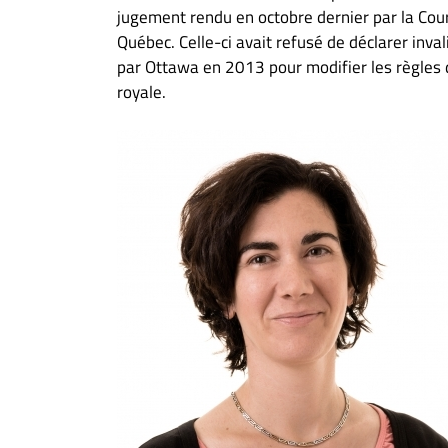
À
jugement rendu en octobre dernier par la Cou
propos
Québec. Celle-ci avait refusé de déclarer inval
Infolettre
par Ottawa en 2013 pour modifier les règles 
royale.
S’abonner
FAQ
Politique de
confidentialité