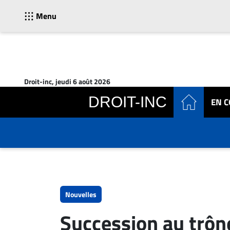
Menu
ACTUALITÉS
Accueil
Droit-inc, jeudi 6 août 2026
En
DROIT-INC
EN 
Continu
Nominations
Bureaux
Conseillers
Juridiques
Campus
Carrière
Nouvelles
Archives
Succession au trôn
CARRIÈRE