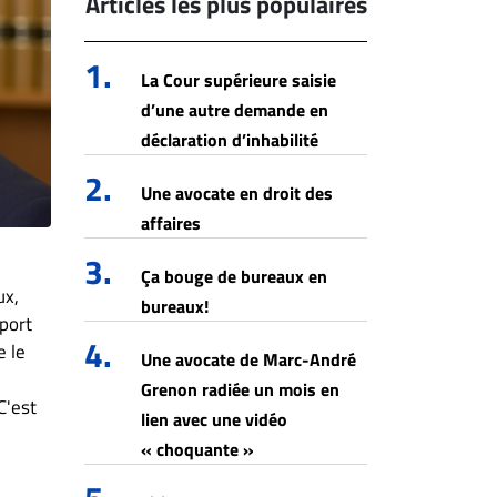
Articles les plus populaires
1.
La Cour supérieure saisie
d’une autre demande en
déclaration d’inhabilité
2.
Une avocate en droit des
affaires
3.
Ça bouge de bureaux en
ux,
bureaux!
port
4.
e le
Une avocate de Marc-André
Grenon radiée un mois en
C'est
lien avec une vidéo
« choquante »