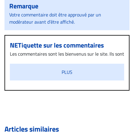
Remarque
Votre commentaire doit être approuvé par un
modérateur avant d’être affiché.
NETiquette sur les commentaires
Les commentaires sont les bienvenus sur le site. Ils sont
validés par la Rédaction avant d’être publiés et exclus
s’ils présentent un caractère injurieux, raciste ou
PLUS
diffamatoire. Si malgré cette politique de modération,
un commentaire publié sur le site vous dérange, prenez
immédiatement contact par courriel (info@droit-
inc.com) avec la Rédaction. Si votre demande apparait
légitime, le commentaire sera retiré sur le champ. Vous
pouvez également utiliser l’espace dédié aux
commentaires pour publier, dans les mêmes conditions
de validation, un droit de réponse.
Articles similaires