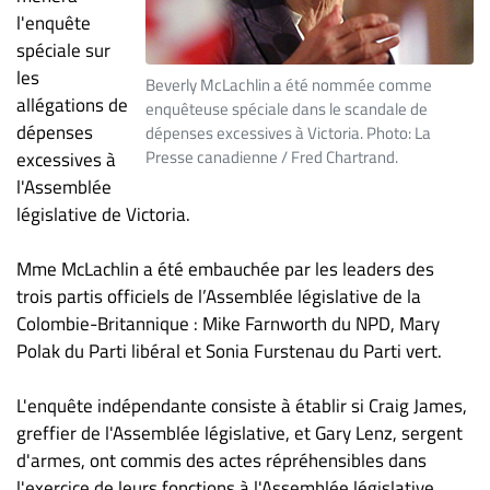
ET
l'enquête
spéciale sur
ENTREPRISES
les
Beverly McLachlin a été nommée comme
Espace
allégations de
enquêteuse spéciale dans le scandale de
entreprises
dépenses
dépenses excessives à Victoria. Photo: La
Page
Presse canadienne / Fred Chartrand.
excessives à
entreprises
l'Assemblée
Publier
législative de Victoria.
un
emploi
Mme McLachlin a été embauchée par les leaders des
trois partis officiels de l’Assemblée législative de la
Publicité
Colombie-Britannique : Mike Farnworth du NPD, Mary
Solutions de
Polak du Parti libéral et Sonia Furstenau du Parti vert.
recrutements
TROUVEZ-
L'enquête indépendante consiste à établir si Craig James,
NOUS
greffier de l'Assemblée législative, et Gary Lenz, sergent
d'armes, ont commis des actes répréhensibles dans
l'exercice de leurs fonctions à l'Assemblée législative,