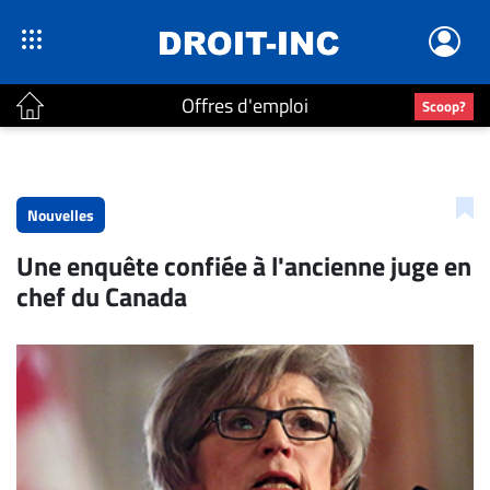
Offres d'emploi
Scoop?
ACTUALITÉS
Accueil
Nouvelles
En
Une enquête confiée à l'ancienne juge en
Continu
chef du Canada
Nominations
Bureaux
Conseillers
Juridiques
Campus
Carrière