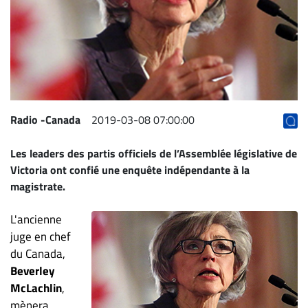
Archives
CARRIÈRE
ET
EMPLOIS
AVOCATS
Radio -Canada
2019-03-08 07:00:00
ET
Les leaders des partis officiels de l’Assemblée législative de
JURISTES
Victoria ont confié une enquête indépendante à la
Offres
magistrate.
d'emploi
L'ancienne
Formation
Continue
juge en chef
du Canada,
Métiers
Beverley
Scoop?
McLachlin
,
CABINETS
mènera