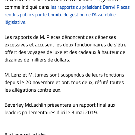
Nous
comme indiqué dans
les rapports du président Darryl Plecas
joindre
rendus publics par le Comité de gestion de l’Assemblée
À
.
législative
propos
Infolettre
Les rapports de M. Plecas dénoncent des dépenses
S’abonner
excessives et accusent les deux fonctionnaires de s'être
offert des voyages de luxe et des cadeaux à hauteur de
FAQ
dizaines de milliers de dollars.
Politique de
confidentialité
M. Lenz et M. James sont suspendus de leurs fonctions
depuis le 20 novembre et ont, tous deux, réfuté toutes
les allégations contre eux.
Beverley McLachlin présentera un rapport final aux
leaders parlementaires d'ici le 3 mai 2019.
Partager cet article: