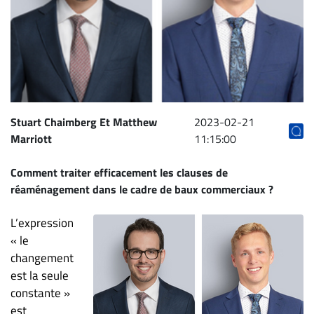
Archives
CARRIÈRE
ET
EMPLOIS
AVOCATS
Stuart Chaimberg Et Matthew
2023-02-21
Marriott
11:15:00
ET
JURISTES
Comment traiter efficacement les clauses de
Offres
réaménagement dans le cadre de baux commerciaux ?
d'emploi
L’expression
Formation
« le
Continue
changement
Métiers
est la seule
Scoop?
constante »
CABINETS
est