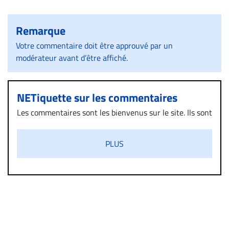
Remarque
Votre commentaire doit être approuvé par un
modérateur avant d’être affiché.
NETiquette sur les commentaires
Les commentaires sont les bienvenus sur le site. Ils sont
validés par la Rédaction avant d’être publiés et exclus
s’ils présentent un caractère injurieux, raciste ou
PLUS
diffamatoire. Si malgré cette politique de modération,
un commentaire publié sur le site vous dérange, prenez
immédiatement contact par courriel (info@droit-
inc.com) avec la Rédaction. Si votre demande apparait
légitime, le commentaire sera retiré sur le champ. Vous
pouvez également utiliser l’espace dédié aux
commentaires pour publier, dans les mêmes conditions