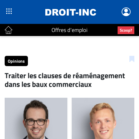
Offres d'emploi
Scoop?
ACTUALITÉS
Accueil
Opinions
En
Traiter les clauses de réaménagement
Continu
dans les baux commerciaux
Nominations
Bureaux
Conseillers
Juridiques
Campus
Carrière