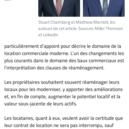
ET
ENTREPRISES
Stuart Chaimberg et Matthew Marriott, les
Espace
auteurs de cet article. Sources: Miller Thomson
entreprises
et LinkedIn
Page
particulièrement d’appoint pour décrire le domaine de la
entreprises
location commerciale moderne. L’un des changements les
Publier
plus courants dans le domaine des baux commerciaux est
un
l’interprétation des clauses de réaménagement.
emploi
Publicité
Les propriétaires souhaitent souvent réaménager leurs
Solutions de
locaux pour les moderniser, y apporter des améliorations
recrutements
et, en fin de compte, augmenter le potentiel locatif et la
TROUVEZ-
valeur sous-jacente de leurs actifs.
NOUS
Les locataires, quant à eux, veulent avoir la certitude que
leur contrat de location ne sera pas interrompu, sauf