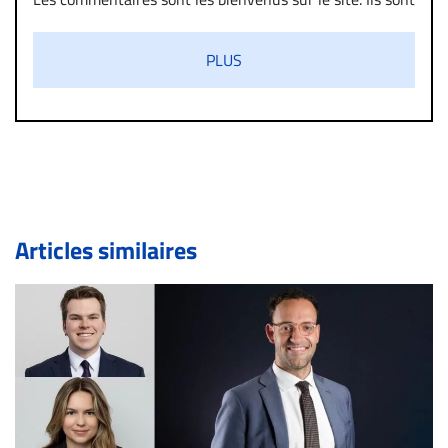
validés par la Rédaction avant d’être publiés et exclus
s’ils présentent un caractère injurieux, raciste ou
PLUS
diffamatoire. Si malgré cette politique de modération,
un commentaire publié sur le site vous dérange, prenez
immédiatement contact par courriel (info@droit-
inc.com) avec la Rédaction. Si votre demande apparait
légitime, le commentaire sera retiré sur le champ. Vous
pouvez également utiliser l’espace dédié aux
commentaires pour publier, dans les mêmes conditions
de validation, un droit de réponse.
Articles similaires
Bien à vous,
La Rédaction de Droit-inc.com