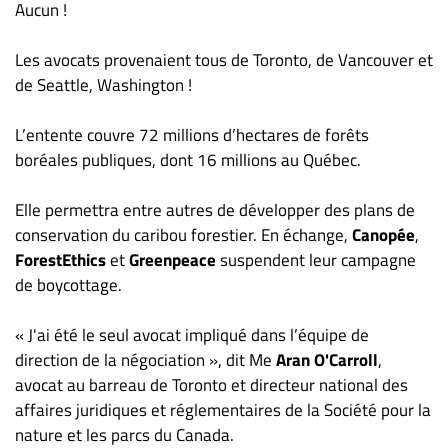
Aucun !
ET
ENTREPRISES
Les avocats provenaient tous de Toronto, de Vancouver et
Espace
de Seattle, Washington !
entreprises
L’entente couvre 72 millions d’hectares de forêts
Page
boréales publiques, dont 16 millions au Québec.
entreprises
Publier
Elle permettra entre autres de développer des plans de
un
conservation du caribou forestier. En échange,
Canopée
,
emploi
ForestEthics
et
Greenpeace
suspendent leur campagne
Publicité
de boycottage.
Solutions de
recrutements
« J'ai été le seul avocat impliqué dans l’équipe de
TROUVEZ-
direction de la négociation », dit Me
Aran O'Carroll
,
avocat au barreau de Toronto et directeur national des
NOUS
affaires juridiques et réglementaires de la Société pour la
nature et les parcs du Canada.