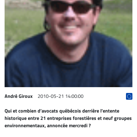
Archives
CARRIÈRE
ET
EMPLOIS
AVOCATS
ET
JURISTES
Offres
d'emploi
André Giroux
2010-05-21 14:00:00
Formation
Continue
Qui et combien d’avocats québécois derrière l’entente
Métiers
historique entre 21 entreprises forestières et neuf groupes
Scoop?
environnementaux, annoncée mercredi ?
CABINETS