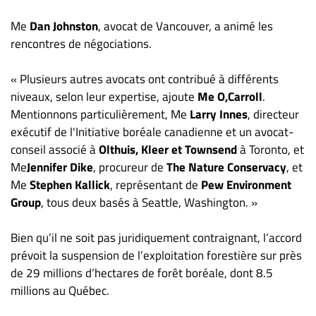
Nous
joindre
Me
Dan Johnston
, avocat de Vancouver, a animé les
À
rencontres de négociations.
propos
« Plusieurs autres avocats ont contribué à différents
Infolettre
niveaux, selon leur expertise, ajoute
Me O,Carroll
.
S’abonner
Mentionnons particulièrement, Me
Larry Innes
, directeur
FAQ
exécutif de l'Initiative boréale canadienne et un avocat-
Politique de
conseil associé à
Olthuis, Kleer et Townsend
à Toronto, et
confidentialité
Me
Jennifer Dike
, procureur de
The Nature Conservacy
, et
Me
Stephen Kallick
, représentant de
Pew Environment
Group
, tous deux basés à Seattle, Washington. »
Bien qu’il ne soit pas juridiquement contraignant, l’accord
prévoit la suspension de l’exploitation forestière sur près
de 29 millions d’hectares de forêt boréale, dont 8.5
millions au Québec.