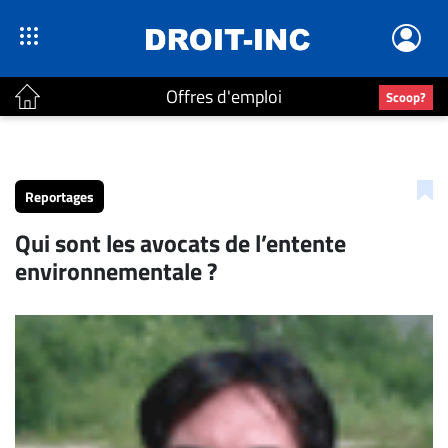
Offres d'emploi
Scoop?
ACTUALITÉS
Accueil
Reportages
En
Qui sont les avocats de l’entente
Continu
environnementale ?
Nominations
Bureaux
Conseillers
Juridiques
Campus
Carrière