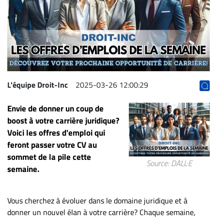
Archives
CARRIÈRE
ET
EMPLOIS
AVOCATS
L'équipe Droit-Inc
2025-03-26 12:00:29
ET
Envie de donner un coup de
JURISTES
boost à votre carrière juridique?
Offres
Voici les offres d'emploi qui
d'emploi
feront passer votre CV au
Formation
sommet de la pile cette
Source: DALL·E
Continue
semaine.
Métiers
Scoop?
Vous cherchez à évoluer dans le domaine juridique et à
donner un nouvel élan à votre carrière? Chaque semaine,
CABINETS