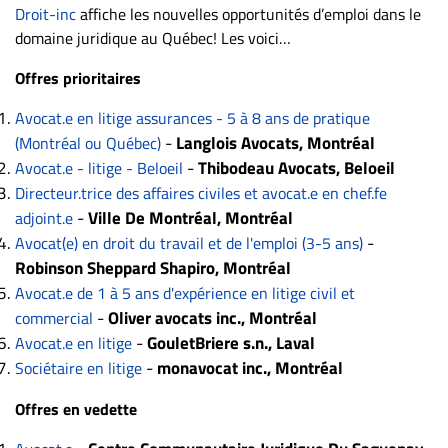
Droit-inc
affiche les nouvelles opportunités d’emploi dans le
ET
domaine juridique au Québec! Les voici…
ENTREPRISES
Offres prioritaires
Espace
entreprises
Avocat.e en litige assurances - 5 à 8 ans de pratique
Page
-
Langlois Avocats, Montréal
(Montréal ou Québec)
entreprises
-
Thibodeau Avocats, Beloeil
Avocat.e - litige - Beloeil
Publier
Directeur.trice des affaires civiles et avocat.e en chef.fe
un
-
Ville De Montréal, Montréal
adjoint.e
emploi
-
Avocat(e) en droit du travail et de l'emploi (3-5 ans)
Robinson Sheppard Shapiro, Montréal
Publicité
Avocat.e de 1 à 5 ans d'expérience en litige civil et
Solutions de
-
Oliver avocats inc., Montréal
commercial
recrutements
-
GouletBriere s.n., Laval
Avocat.e en litige
TROUVEZ-
-
monavocat inc., Montréal
Sociétaire en litige
NOUS
Offres en vedette