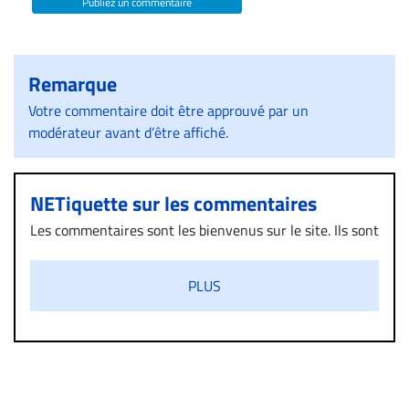
Publiez un commentaire
Remarque
Votre commentaire doit être approuvé par un
modérateur avant d’être affiché.
NETiquette sur les commentaires
Les commentaires sont les bienvenus sur le site. Ils sont
validés par la Rédaction avant d’être publiés et exclus
s’ils présentent un caractère injurieux, raciste ou
PLUS
diffamatoire. Si malgré cette politique de modération,
un commentaire publié sur le site vous dérange, prenez
immédiatement contact par courriel (info@droit-
inc.com) avec la Rédaction. Si votre demande apparait
légitime, le commentaire sera retiré sur le champ. Vous
pouvez également utiliser l’espace dédié aux