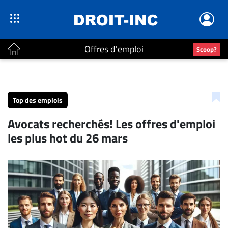
Offres d'emploi
Scoop?
ACTUALITÉS
Accueil
Top des emplois
En
Avocats recherchés! Les offres d'emploi
Continu
les plus hot du 26 mars
Nominations
Bureaux
Conseillers
Juridiques
Campus
Carrière