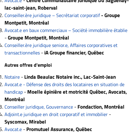
-
Centre Communautaire Juridique Du Saguenay-
Avocat.e
Nous
lac-saint-jean, Roberval
joindre
- Groupe
Conseiller.ère juridique – Secrétariat corporatif
À
Montpetit, Montréal
propos
Avocat.e en baux commerciaux – Société immobilière établie
Infolettre
-
Groupe Montpetit, Montréal
S’abonner
Conseiller.ère juridique senior.e, Affaires corporatives et
-
iA Groupe financier, Québec
FAQ
transactionnelles
Politique de
Autres offres d'emploi
confidentialité
-
Linda Beaulac Notaire inc., Lac-Saint-Jean
Notaire
Avocat.e - Défense des droits des locataires en situation de
-
Moelle épinière et motricité Québec, Avocats,
handicap
Montréal
-
Fondaction, Montréal
Conseiller juridique, Gouvernance
-
Adjoint.e juridique en droit corporatif et immobilier
Syscomax, Mirabel
-
Promutuel Assurance, Québec
Avocat.e