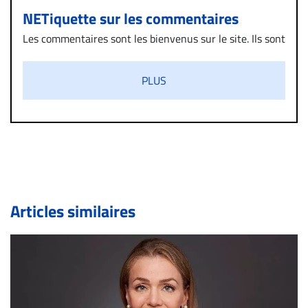
NETiquette sur les commentaires
Les commentaires sont les bienvenus sur le site. Ils sont
validés par la Rédaction avant d’être publiés et exclus
s’ils présentent un caractère injurieux, raciste ou
PLUS
diffamatoire. Si malgré cette politique de modération,
un commentaire publié sur le site vous dérange, prenez
immédiatement contact par courriel (info@droit-
inc.com) avec la Rédaction. Si votre demande apparait
légitime, le commentaire sera retiré sur le champ. Vous
pouvez également utiliser l’espace dédié aux
commentaires pour publier, dans les mêmes conditions
de validation, un droit de réponse.
Articles similaires
Bien à vous,
La Rédaction de Droit-inc.com