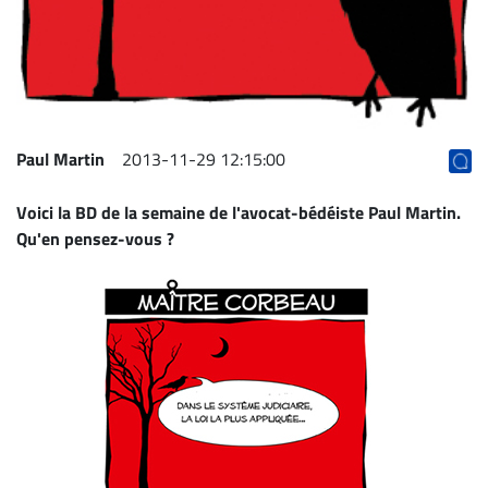
Archives
CARRIÈRE
ET
EMPLOIS
Paul Martin
2013-11-29 12:15:00
AVOCATS
Voici la BD de la semaine de l'avocat-bédéiste
Paul Martin
.
ET
Qu'en pensez-vous ?
JURISTES
Offres
d'emploi
Formation
Continue
Métiers
Scoop?
CABINETS