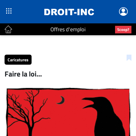
Offres d'emploi
Scoop?
ACTUALITÉS
Accueil
Caricatures
En
Faire la loi...
Continu
Nominations
Bureaux
Conseillers
Juridiques
Campus
Carrière