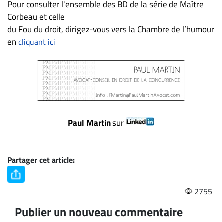
Nous
Pour consulter l'ensemble des BD de la série de Maître
joindre
Corbeau et celle
du Fou du droit, dirigez-vous vers la Chambre de l’humour
À
propos
en
.
cliquant ici
Infolettre
S’abonner
FAQ
Politique de
confidentialité
Paul Martin
sur
Partager cet article:
2755
Publier un nouveau commentaire