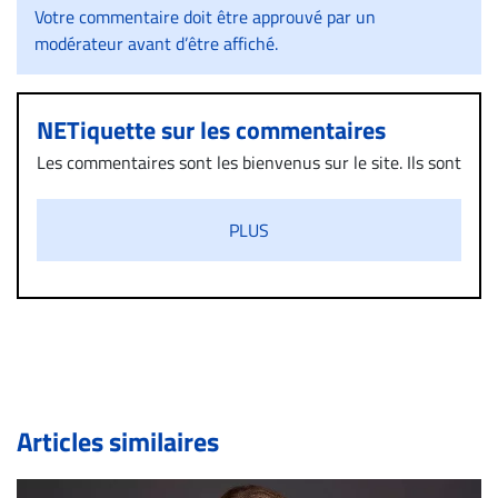
Votre commentaire doit être approuvé par un
modérateur avant d’être affiché.
NETiquette sur les commentaires
Les commentaires sont les bienvenus sur le site. Ils sont
validés par la Rédaction avant d’être publiés et exclus
s’ils présentent un caractère injurieux, raciste ou
PLUS
diffamatoire. Si malgré cette politique de modération,
un commentaire publié sur le site vous dérange, prenez
immédiatement contact par courriel (info@droit-
inc.com) avec la Rédaction. Si votre demande apparait
légitime, le commentaire sera retiré sur le champ. Vous
pouvez également utiliser l’espace dédié aux
commentaires pour publier, dans les mêmes conditions
de validation, un droit de réponse.
Articles similaires
Bien à vous,