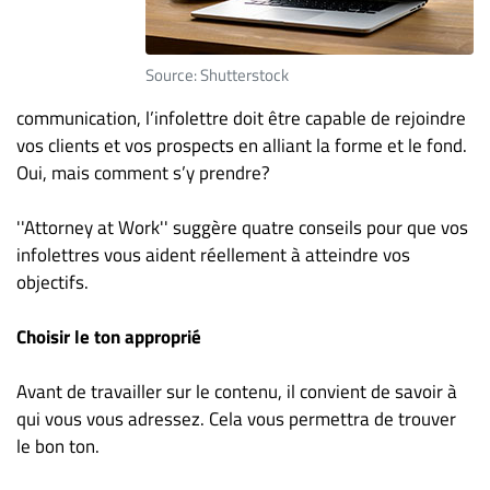
ET
ENTREPRISES
Source: Shutterstock
Espace
entreprises
communication, l’infolettre doit être capable de rejoindre
vos clients et vos prospects en alliant la forme et le fond.
Page
Oui, mais comment s’y prendre?
entreprises
Publier
''Attorney at Work'' suggère quatre conseils pour que vos
un
infolettres vous aident réellement à atteindre vos
emploi
objectifs.
Publicité
Solutions de
Choisir le ton approprié
recrutements
TROUVEZ-
Avant de travailler sur le contenu, il convient de savoir à
qui vous vous adressez. Cela vous permettra de trouver
NOUS
le bon ton.