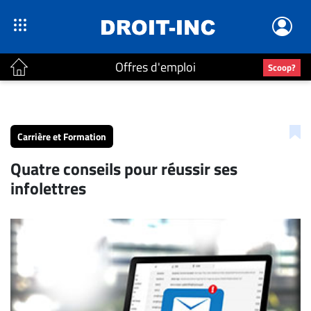
Offres d'emploi
Scoop?
ACTUALITÉS
Accueil
Carrière et Formation
En
Quatre conseils pour réussir ses
Continu
infolettres
Nominations
Bureaux
Conseillers
Juridiques
Campus
Carrière