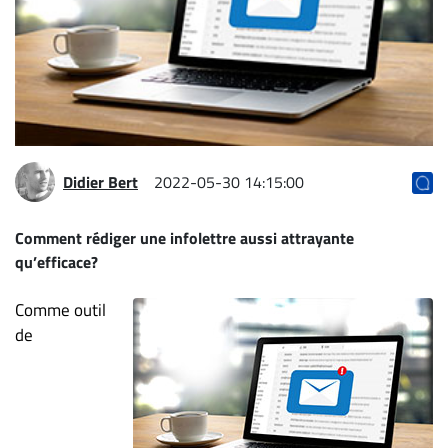
Archives
CARRIÈRE
ET
EMPLOIS
AVOCATS
Didier Bert
2022-05-30 14:15:00
ET
JURISTES
Comment rédiger une infolettre aussi attrayante
qu’efficace?
Offres
d'emploi
Comme outil
Formation
de
Continue
Métiers
Scoop?
CABINETS