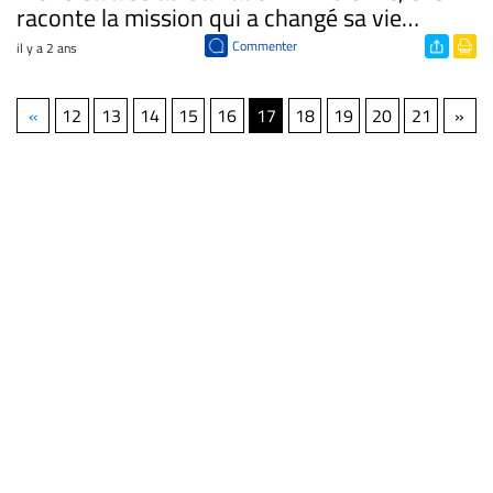
raconte la mission qui a changé sa vie…
Commenter
il y a 2 ans
«
12
13
14
15
16
17
18
19
20
21
»