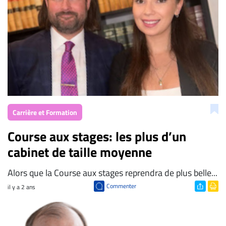
ENTREPRISES
Espace
entreprises
Page
entreprises
Publier
un
emploi
Carrière et Formation
Publicité
Course aux stages: les plus d’un
Solutions de
cabinet de taille moyenne
recrutements
TROUVEZ-
Alors que la Course aux stages reprendra de plus belle...
NOUS
Commenter
il y a 2 ans
Nous
joindre