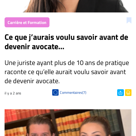
CARRIÈRE
ET
Carrière et Formation
EMPLOIS
Ce que j’aurais voulu savoir avant de
devenir avocate…
AVOCATS
ET
JURISTES
Une juriste ayant plus de 10 ans de pratique
raconte ce qu’elle aurait voulu savoir avant
Offres
d'emploi
de devenir avocate.
Formation
Commentaires(7)
il y a 2 ans
Continue
Métiers
Scoop?
CABINETS
ET