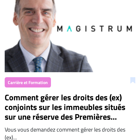
À
propos
Infolettre
S’abonner
FAQ
Politique de
confidentialité
Carrière et Formation
Comment gérer les droits des (ex)
conjoints sur les immeubles situés
sur une réserve des Premières
nations?
Vous vous demandez comment gérer les droits des
(ex)...