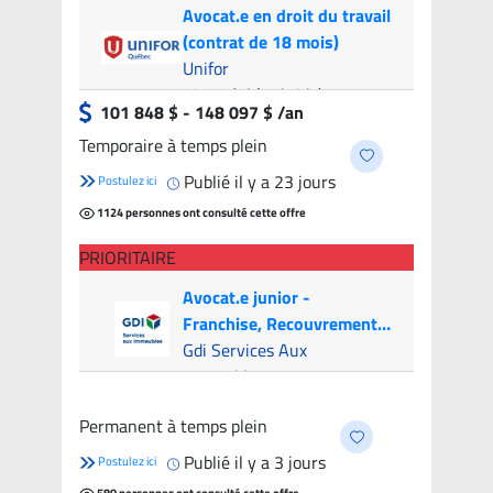
Avocat.e en droit du travail
(contrat de 18 mois)
Unifor
Montréal (Hybride)
- 9
101 848 $ - 148 097 $ /an
candidats
Temporaire à temps plein
Publié il y a 23 jours
Postulez ici
1124 personnes ont consulté cette offre
PRIORITAIRE
Avocat.e junior -
Franchise, Recouvrement
et Litige (Canada & USA)
Gdi Services Aux
Immeubles
Montréal (Hybride)
- 7
Permanent à temps plein
candidats
Publié il y a 3 jours
Postulez ici
580 personnes ont consulté cette offre