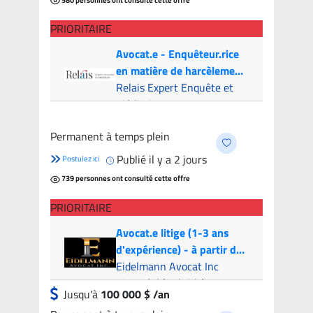
PRIORITAIRE
Avocat.e - Enquêteur.rice
en matière de harcèlement
psychologique
Relais Expert Enquête et
Médiation
Montreal (Hybride)
- 6
Permanent à temps plein
candidats
Publié il y a 2 jours
Postulez ici
739 personnes ont consulté cette offre
PRIORITAIRE
Avocat.e litige (1-3 ans
d'expérience) - à partir de
100k par année | Litigation
Eidelmann Avocat Inc
Attorney (1-3 years of
Montréal (Hybride)
Jusqu'à
100 000 $ /an
experience) - from 100k