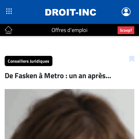
Offres d'emploi
Scoop?
ACTUALITÉS
Accueil
Conseillers Juridiques
En
De Fasken à Metro : un an après…
Continu
Nominations
Bureaux
Conseillers
Juridiques
Campus
Carrière