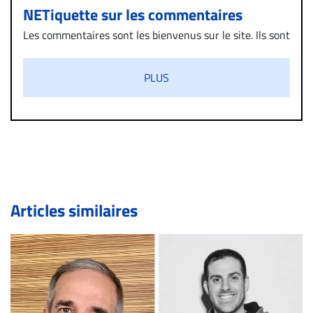
NETiquette sur les commentaires
Les commentaires sont les bienvenus sur le site. Ils sont
validés par la Rédaction avant d’être publiés et exclus
s’ils présentent un caractère injurieux, raciste ou
PLUS
diffamatoire. Si malgré cette politique de modération,
un commentaire publié sur le site vous dérange, prenez
immédiatement contact par courriel (info@droit-
inc.com) avec la Rédaction. Si votre demande apparait
légitime, le commentaire sera retiré sur le champ. Vous
pouvez également utiliser l’espace dédié aux
commentaires pour publier, dans les mêmes conditions
de validation, un droit de réponse.
Articles similaires
Bien à vous,
La Rédaction de Droit-inc.com