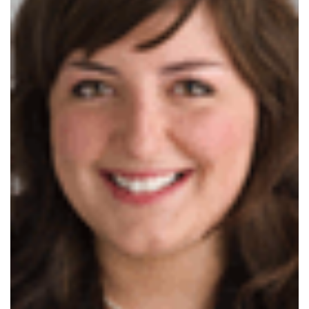
Archives
CARRIÈRE
ET
EMPLOIS
AVOCATS
ET
JURISTES
Offres
d'emploi
Formation
Continue
Métiers
Scoop?
CABINETS