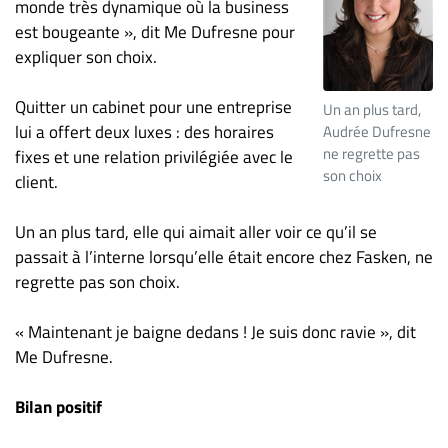
Nous
monde très dynamique où la business
joindre
est bougeante », dit Me Dufresne pour
expliquer son choix.
À
propos
Quitter un cabinet pour une entreprise
Un an plus tard,
Infolettre
lui a offert deux luxes : des horaires
Audrée Dufresne
S’abonner
ne regrette pas
fixes et une relation privilégiée avec le
FAQ
son choix
client.
Politique de
confidentialité
Un an plus tard, elle qui aimait aller voir ce qu’il se
passait à l’interne lorsqu’elle était encore chez Fasken, ne
regrette pas son choix.
« Maintenant je baigne dedans ! Je suis donc ravie », dit
Me Dufresne.
Bilan positif