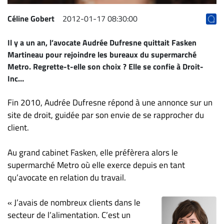
ET
Céline Gobert
2012-01-17 08:30:00
ENTREPRISES
Espace
Il y a un an, l’avocate
Audrée Dufresne
quittait Fasken
entreprises
Martineau pour rejoindre les bureaux du supermarché
Metro. Regrette-t-elle son choix ? Elle se confie à Droit-
Page
Inc…
entreprises
Publier
Fin 2010, Audrée Dufresne répond à une annonce sur un
un
site de droit, guidée par son envie de se rapprocher du
emploi
client.
Publicité
Solutions de
Au grand cabinet Fasken, elle préfèrera alors le
recrutements
supermarché Metro où elle exerce depuis en tant
qu’avocate en relation du travail.
TROUVEZ-
NOUS
« J’avais de nombreux clients dans le
secteur de l’alimentation. C’est un