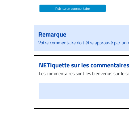
Publiez un commentaire
Remarque
Votre commentaire doit être approuvé par un m
NETiquette sur les commentaire
Les commentaires sont les bienvenus sur le site
présentent un caractère injurieux, raciste ou
publié sur le site vous dérange, prenez imméd
Si votre demande apparait légitime, le commen
l’espace dédié aux commentaires pour publier,
Bien à vous,
La Rédaction de Droit-inc.com