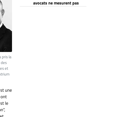
avocats ne mesurent pas
 pris la
 des
ues et
Atrium
est une
 ont
st le
n",
et