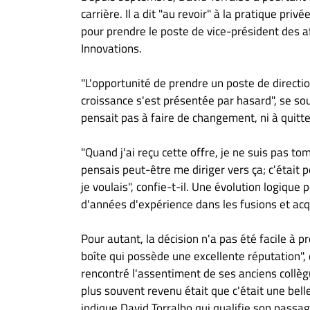
carrière. Il a dit "au revoir" à la pratique pri
pour prendre le poste de vice-président des af
Innovations.
"L'opportunité de prendre un poste de directio
croissance s'est présentée par hasard", se so
pensait pas à faire de changement, ni à quitte
"Quand j'ai reçu cette offre, je ne suis pas 
pensais peut-être me diriger vers ça; c'était
je voulais", confie-t-il. Une évolution logique
d'années d'expérience dans les fusions et acqui
Pour autant, la décision n'a pas été facile à pr
boîte qui possède une excellente réputation", 
rencontré l'assentiment de ses anciens collègu
plus souvent revenu était que c'était une bel
indique David Torralbo qui qualifie son passag