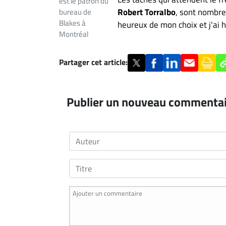
est le patron du
Robert Torralbo
, sont nombreu
bureau de
Blakes à
heureux de mon choix et j'ai h
Montréal
Partager cet article:
Publier un nouveau commenta