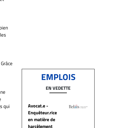
bien
les
. Grâce
EMPLOIS
EN VEDETTE
une
e
Avocat.e -
s qui
Enquêteur.rice
en matière de
harcèlement