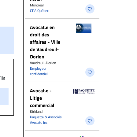
Montréal
CPA Québec
Avocat.e en
droit des
affaires - Ville
de Vaudreuil-
Dorion
Vaudreuil-Dorion
Employeur
confidentiel
ils
aire
Avocat.e -
on.
Litige
commercial
Kirkland
Paquette & Associés
Avocats Inc