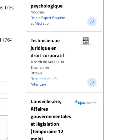
psychologique
is très
Montreal
Relais Expert Enquête
et Médiation
11764
Technicien.ne
juridique en
droit corporatif
À partir de 60000.00
$ par année
Ottawa
Recrutement Life
After Law
Conseiller.ère,
Affaires
gouvernementales
et législation
(Temporaire 12
mois)