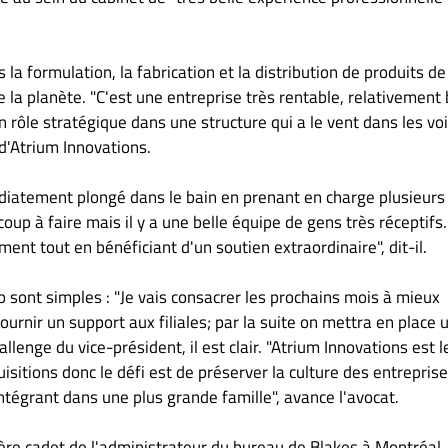
la formulation, la fabrication et la distribution de produits de
 la planète. "C'est une entreprise très rentable, relativement 
 rôle stratégique dans une structure qui a le vent dans les voi
d'Atrium Innovations.
édiatement plongé dans le bain en prenant en charge plusieurs
coup à faire mais il y a une belle équipe de gens très réceptifs
ement tout en bénéficiant d'un soutien extraordinaire", dit-il.
o sont simples : "Je vais consacrer les prochains mois à mieux
fournir un support aux filiales; par la suite on mettra en place 
llenge du vice-président, il est clair. "Atrium Innovations est l
isitions donc le défi est de préserver la culture des entreprise
ntégrant dans une plus grande famille", avance l'avocat.
rère cadet de l'administrateur du bureau de Blakes à Montréal,