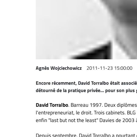
À
propos
Infolettre
S’abonner
FAQ
Politique de
confidentialité
Agnès Wojciechowicz
2011-11-23 15:00:00
Encore récemment,
David Torralbo
était associé
détourné de la pratique privée... pour son plus 
David Torralbo
. Barreau 1997. Deux diplômes,
l'entrepreneuriat, le droit. Trois cabinets. 
enfin "last but not the least" Davies de 2003
Depuis septembre, David Torralbo a pourtant 