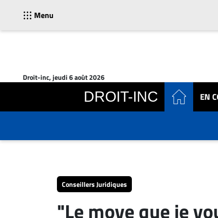
Menu
ACTUALITÉS
Accueil
Droit-inc, jeudi 6 août 2026
En
DROIT-INC
EN 
Continu
Nominations
Bureaux
Conseillers
Juridiques
Campus
Carrière
Conseillers Juridiques
Archives
"Le move que je vou
CARRIÈRE