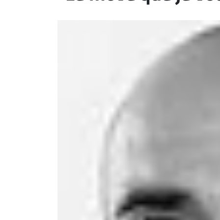
ET
EMPLOIS
AVOCATS
ET
JURISTES
Offres
d'emploi
Formation
Continue
Métiers
Scoop?
CABINETS
ET
ENTREPRISES