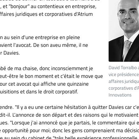
vée, et "bonjour" au contentieux en entreprise,
faires juridiques et corporatives d'Atrium
n au sein d'une entreprise en pleine
uvient l'avocat. De son aveu même, il ne
r Davies.
David Torralbo a
tombé de ma chaise, donc inconsciemment je
vice présidence
 peut-être le bon moment et c'était le move que
affaires juridiq
 pour cet avocat qui affiche une quinzaine
corporatives d'
sitions et dans le droit corporatif.
Innovations
endre. "Il y a eu une certaine hésitation à quitter Davies car c'
dit-il. L'annonce de son départ et des raisons qui le motivaient
es. "Lorsque j'ai annoncé que je partais, le commentaire qui e
le opportunité pour moi; donc les gens comprenaient ma décisio
e au sein du cabinet de "très belle expérience professionnelle 