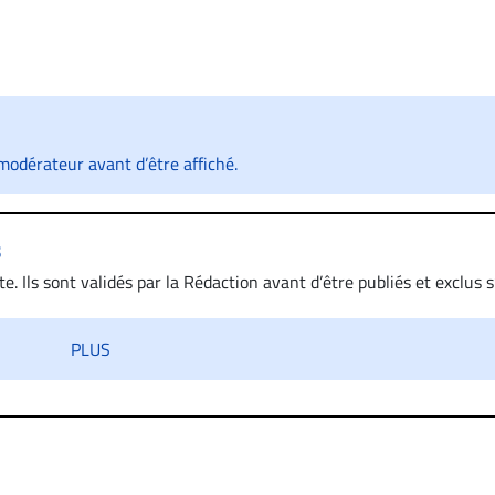
odérateur avant d’être affiché.
s
. Ils sont validés par la Rédaction avant d’être publiés et exclus s’
 diffamatoire. Si malgré cette politique de modération, un comment
iatement contact par courriel (info@droit-inc.com) avec la Rédacti
PLUS
taire sera retiré sur le champ. Vous pouvez également utiliser
 dans les mêmes conditions de validation, un droit de réponse.