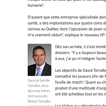
humaine".
D'autant que cette entreprise spécialisée dans 
santé, a des implantations aux quatre coins de
connue au Québec donc l'opccasion de jouer un
m'a vraiment séduit", explique le nouveau VP 
Dès son arrivée, il s'est imm
dossiers. "Il y a toujours beau
à eux, j'ai pu m'intégrer facil
Les objectifs de David Torralb
connaître les joueurs afin de 
Dans la famille
feuille de match." Quant au cha
Torralbo, deux
produit d'une multitude d'acqu
des trois frères
ont été achetées tout en les i
sont avocats:
Robert Torralbo
Les tâches qui attendent le f