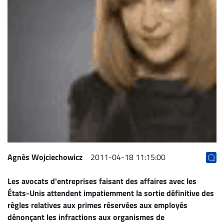
Archives
CARRIÈRE
ET
EMPLOIS
AVOCATS
ET
JURISTES
Offres
d'emploi
Agnès Wojciechowicz
2011-04-18 11:15:00
Formation
Continue
Les avocats d'entreprises faisant des affaires avec les
Métiers
États-Unis attendent impatiemment la sortie définitive des
Scoop?
règles relatives aux primes réservées aux employés
dénonçant les infractions aux organismes de
CABINETS