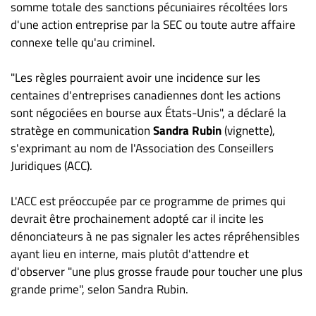
Nous
somme totale des sanctions pécuniaires récoltées lors
joindre
d'une action entreprise par la SEC ou toute autre affaire
À
connexe telle qu'au criminel.
propos
"Les règles pourraient avoir une incidence sur les
Infolettre
centaines d'entreprises canadiennes dont les actions
S’abonner
sont négociées en bourse aux États-Unis", a déclaré la
FAQ
stratège en communication
Sandra Rubin
(vignette),
Politique de
s'exprimant au nom de l'Association des Conseillers
confidentialité
Juridiques (ACC).
L'ACC est préoccupée par ce programme de primes qui
devrait être prochainement adopté car il incite les
dénonciateurs à ne pas signaler les actes répréhensibles
ayant lieu en interne, mais plutôt d'attendre et
d'observer "une plus grosse fraude pour toucher une plus
grande prime", selon Sandra Rubin.