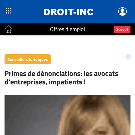
Offres d'emploi
Scoop?
ACTUALITÉS
Accueil
Conseillers Juridiques
En
Primes de dénonciations: les avocats
Continu
d'entreprises, impatients !
Nominations
Bureaux
Conseillers
Juridiques
Campus
Carrière