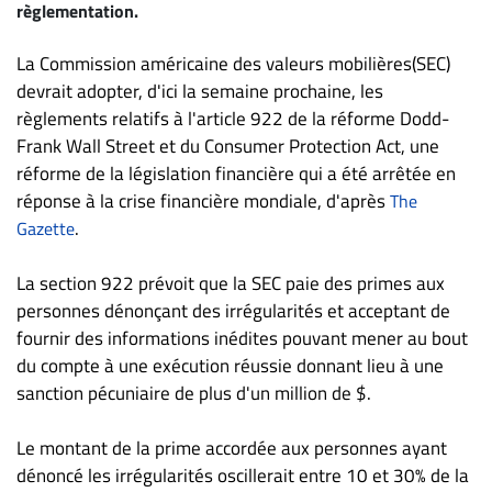
règlementation.
ET
ENTREPRISES
La Commission américaine des valeurs mobilières(SEC)
Espace
devrait adopter, d'ici la semaine prochaine, les
entreprises
règlements relatifs à l'article 922 de la réforme Dodd-
Frank Wall Street et du Consumer Protection Act, une
Page
réforme de la législation financière qui a été arrêtée en
entreprises
réponse à la crise financière mondiale, d'après
The
Publier
.
Gazette
un
emploi
La section 922 prévoit que la SEC paie des primes aux
Publicité
personnes dénonçant des irrégularités et acceptant de
Solutions de
fournir des informations inédites pouvant mener au bout
recrutements
du compte à une exécution réussie donnant lieu à une
TROUVEZ-
sanction pécuniaire de plus d'un million de $.
NOUS
Le montant de la prime accordée aux personnes ayant
dénoncé les irrégularités oscillerait entre 10 et 30% de la