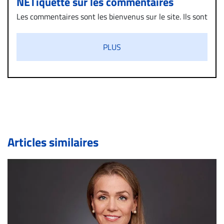
NETiquette sur les commentaires
Les commentaires sont les bienvenus sur le site. Ils sont
validés par la Rédaction avant d’être publiés et exclus
s’ils présentent un caractère injurieux, raciste ou
PLUS
diffamatoire. Si malgré cette politique de modération,
un commentaire publié sur le site vous dérange, prenez
immédiatement contact par courriel (info@droit-
inc.com) avec la Rédaction. Si votre demande apparait
légitime, le commentaire sera retiré sur le champ. Vous
pouvez également utiliser l’espace dédié aux
commentaires pour publier, dans les mêmes conditions
de validation, un droit de réponse.
Articles similaires
Bien à vous,
La Rédaction de Droit-inc.com