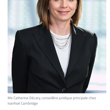
ET
ENTREPRISES
Espace
entreprises
Page
entreprises
Publier
un
emploi
Publicité
Solutions de
recrutements
TROUVEZ-
NOUS
Me Catherine Décary, conseillère juridique principale chez
Ivanhoé Cambridge