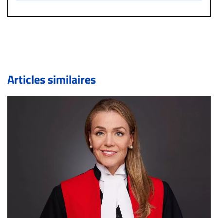
un commentaire publié sur le site vous dérange, prenez
immédiatement contact par courriel (info@droit-
inc.com) avec la Rédaction. Si votre demande apparait
légitime, le commentaire sera retiré sur le champ. Vous
pouvez également utiliser l’espace dédié aux
commentaires pour publier, dans les mêmes conditions
de validation, un droit de réponse.
Articles similaires
Bien à vous,
La Rédaction de Droit-inc.com