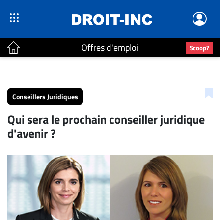
Offres d'emploi
Scoop?
ACTUALITÉS
Accueil
Conseillers Juridiques
En
Qui sera le prochain conseiller juridique
Continu
d'avenir ?
Nominations
Bureaux
Conseillers
Juridiques
Campus
Carrière