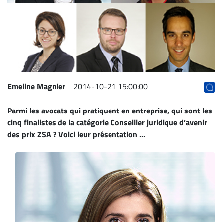
Archives
CARRIÈRE
ET
EMPLOIS
AVOCATS
Emeline Magnier
2014-10-21 15:00:00
ET
Parmi les avocats qui pratiquent en entreprise, qui sont les
JURISTES
cinq finalistes de la catégorie Conseiller juridique d’avenir
Offres
des prix ZSA ? Voici leur présentation ...
d'emploi
Formation
Continue
Métiers
Scoop?
CABINETS