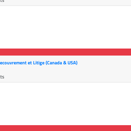
ats
 Recouvrement et Litige (Canada & USA)
ats