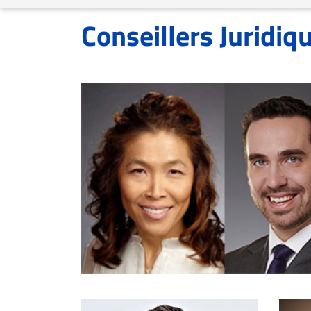
ET
Conseillers Juridiq
EMPLOIS
AVOCATS
ET
JURISTES
Offres
d'emploi
Formation
Continue
Métiers
Scoop?
CABINETS
ET
ENTREPRISES