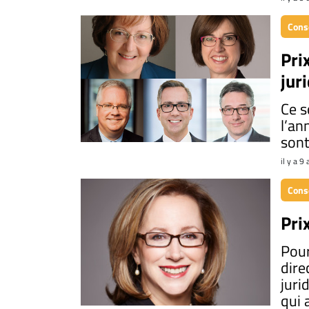
Conse
Pri
jur
Ce s
l’an
sont
il y a 9
Conse
Pri
Pour
dire
juri
qui 