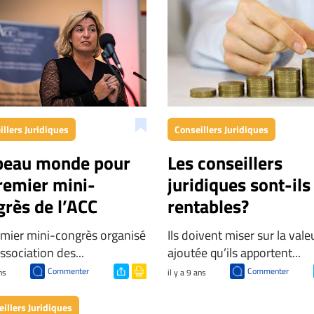
Conseillers Juridiques
illers Juridiques
Les conseillers
beau monde pour
juridiques sont-ils
remier mini-
rentables?
grès de l’ACC
Ils doivent miser sur la vale
emier mini-congrès organisé
ajoutée qu’ils apportent...
Association des...
Commenter
Commenter
ns
il y a 9 ans
illers Juridiques