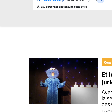
357 personnes ont consulté cette offre
Conse
Et 
jur
Avec
la s
des 
il y a 9