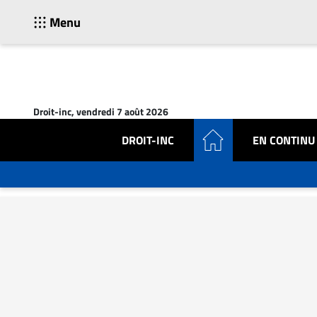
Menu
ACTUALITÉS
Accueil
Droit-inc, vendredi 7 août 2026
En
Continu
DROIT-INC
EN CONTINU
Nominations
Bureaux
Conseillers
Juridiques
Campus
Carrière
Archives
CARRIÈRE