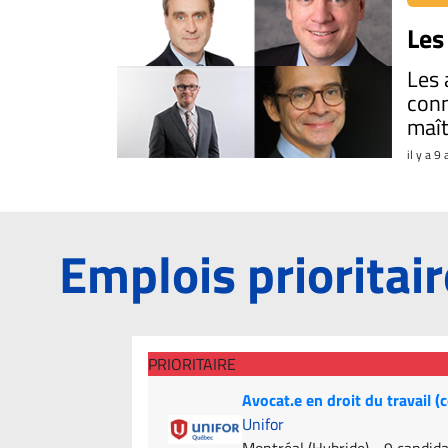
propos
Les
Infolettre
Les 
S’abonner
conn
FAQ
maît
Politique de
il y a 9
confidentialité
Emplois prioritai
PRIORITAIRE
Avocat.e en droit du travail (
Unifor