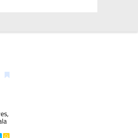
es,
ala