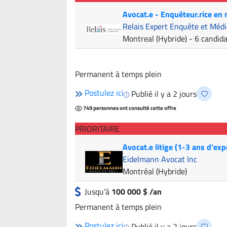
Avocat.e - Enquêteur.rice en
Relais Expert Enquête et Médi
Montreal (Hybride)
- 6 candid
Permanent à temps plein
Postulez ici
Publié il y a 2 jours
749 personnes ont consulté cette offre
PRIORITAIRE
Avocat.e litige (1-3 ans d'exp
Eidelmann Avocat Inc
Montréal (Hybride)
Jusqu'à
100 000 $ /an
Permanent à temps plein
Postulez ici
Publié il y a 2 jours