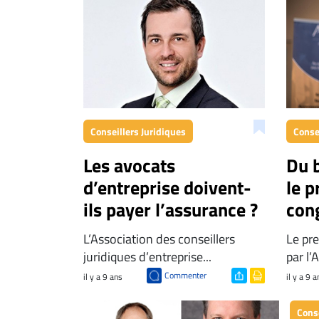
Espace
entreprises
Page
entreprises
Publier
un
emploi
Conseillers Juridiques
Conse
Publicité
Les avocats
Du 
Solutions de
d’entreprise doivent-
le p
recrutements
ils payer l’assurance ?
con
TROUVEZ-
NOUS
L’Association des conseillers
Le pr
juridiques d’entreprise...
par l’
Commenter
Nous
il y a 9 ans
il y a 9 a
joindre
Conse
À