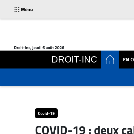
Menu
ACTUALITÉS
Accueil
Droit-inc, jeudi 6 août 2026
En
DROIT-INC
EN 
Continu
Nominations
Bureaux
Conseillers
Juridiques
Campus
Carrière
Covid-19
Archives
COVID-19 : deux ca
CARRIÈRE