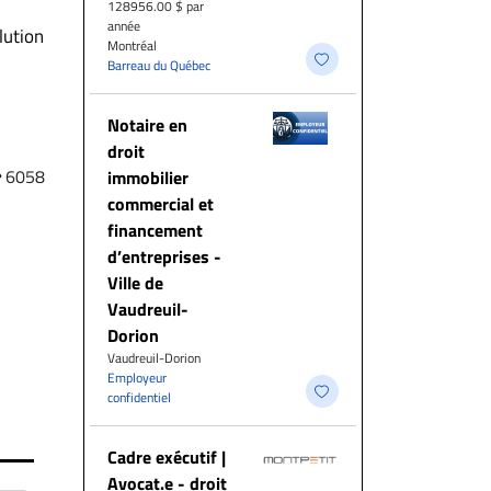
128956.00 $ par
année
lution
Montréal
Barreau du Québec
Notaire en
droit
6058
immobilier
commercial et
financement
d’entreprises -
Ville de
Vaudreuil-
Dorion
Vaudreuil-Dorion
Employeur
confidentiel
Cadre exécutif |
Avocat.e - droit