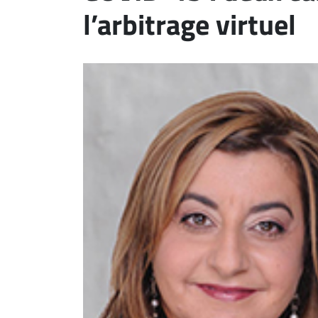
l’arbitrage virtuel
ET
EMPLOIS
AVOCATS
ET
JURISTES
Offres
d'emploi
Formation
Continue
Métiers
Scoop?
CABINETS
ET
ENTREPRISES