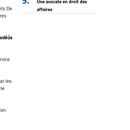
5.
Une avocate en droit des
ets De
affaires
res
Bodéüs
rvice
ar les
nne
ion