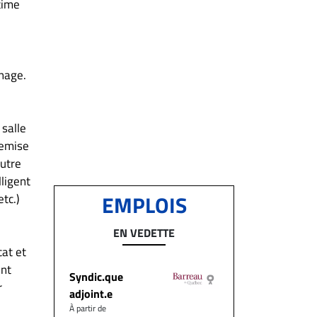
time
gnage.
 salle
remise
utre
ligent
EMPLOIS
tc.)
EN VEDETTE
cat et
ent
Syndic.que
r
adjoint.e
À partir de