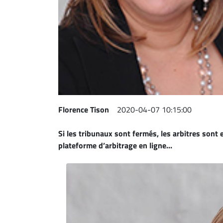
Espace
entreprises
Page
entreprises
Publier
un
emploi
Florence Tison
2020-04-07 10:15:00
Publicité
Solutions de
Si les tribunaux sont fermés, les arbitres sont 
recrutements
plateforme d’arbitrage en ligne...
TROUVEZ-
NOUS
Nous
joindre