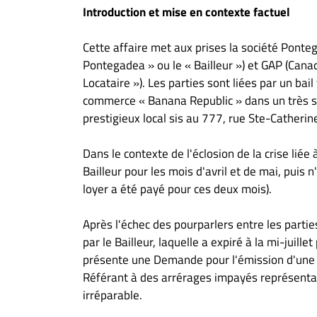
À
Introduction et mise en contexte factuel
propos
Infolettre
Cette affaire met aux prises la société Ponte
Pontegadea » ou le « Bailleur ») et GAP (Canada
S’abonner
Locataire »). Les parties sont liées par un bail
FAQ
commerce « Banana Republic » dans un très s
Politique de
prestigieux local sis au 777, rue Ste-Catherin
confidentialité
Dans le contexte de l'éclosion de la crise lié
Bailleur pour les mois d'avril et de mai, puis 
loyer a été payé pour ces deux mois).
Après l'échec des pourparlers entre les partie
par le Bailleur, laquelle a expiré à la mi-juill
présente une Demande pour l'émission d'une 
Référant à des arrérages impayés représenta
irréparable.