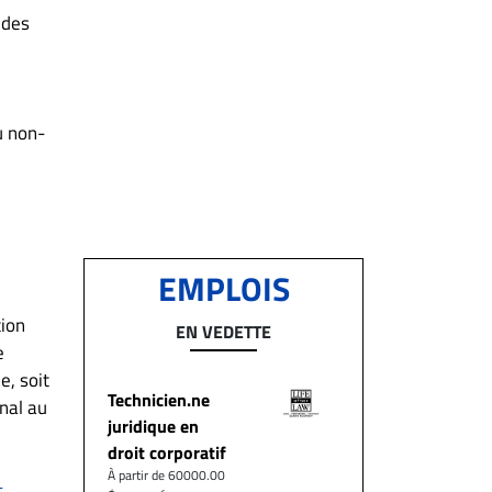
 des
u non-
EMPLOIS
tion
EN VEDETTE
e
e, soit
Technicien.ne
nal au
juridique en
droit corporatif
À partir de 60000.00
.
t