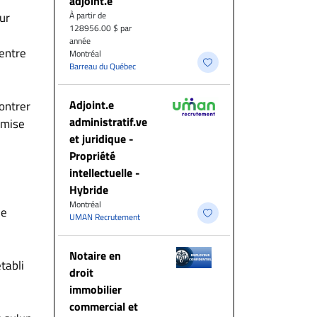
adjoint.e
ur
À partir de
128956.00 $ par
année
 entre
Montréal
Barreau du Québec
Adjoint.e
montrer
administratif.ve
 mise
et juridique -
Propriété
intellectuelle -
Hybride
Montréal
de
UMAN Recrutement
Notaire en
tabli
droit
immobilier
commercial et