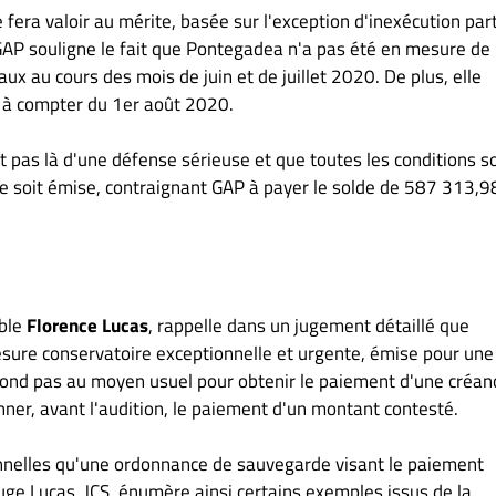
fera valoir au mérite, basée sur l'exception d'inexécution part
 GAP souligne le fait que Pontegadea n'a pas été en mesure de 
caux au cours des mois de juin et de juillet 2020. De plus, elle
e à compter du 1er août 2020.
t pas là d'une défense sérieuse et que toutes les conditions s
e soit émise, contraignant GAP à payer le solde de 587 313,9
able
Florence Lucas
, rappelle dans un jugement détaillé que
sure conservatoire exceptionnelle et urgente, émise pour une
spond pas au moyen usuel pour obtenir le paiement d'une créan
er, avant l'audition, le paiement d'un montant contesté.
onnelles qu'une ordonnance de sauvegarde visant le paiement
uge Lucas, JCS, énumère ainsi certains exemples issus de la