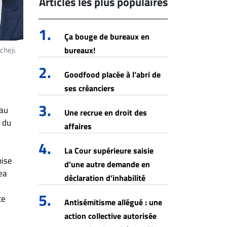
Articles les plus populaires
1.
Ça bouge de bureaux en
cheji.
bureaux!
2.
Goodfood placée à l’abri de
ses créanciers
3.
 au
Une recrue en droit des
% du
affaires
4.
La Cour supérieure saisie
mise
d’une autre demande en
dea
déclaration d’inhabilité
5.
ce
Antisémitisme allégué : une
action collective autorisée