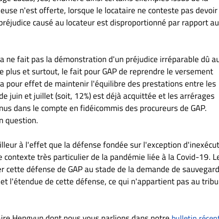
euse n'est offerte, lorsque le locataire ne conteste pas devoir
préjudice causé au locateur est disproportionné par rapport au
a ne fait pas la démonstration d'un préjudice irréparable dû a
De plus et surtout, le fait pour GAP de reprendre le versement
 pour effet de maintenir l'équilibre des prestations entre les
e juin et juillet (soit, 12%) est déjà acquittée et les arrérages
enus dans le compte en fidéicommis des procureurs de GAP.
en question.
ailleur à l'effet que la défense fondée sur l'exception d'inexécu
contexte très particulier de la pandémie liée à la Covid-19. L
rter cette défense de GAP au stade de la demande de sauvegard
t l'étendue de cette défense, ce qui n'appartient pas au tribu
ffaire Hengyun dont nous vous parlions dans notre
bulletin récen