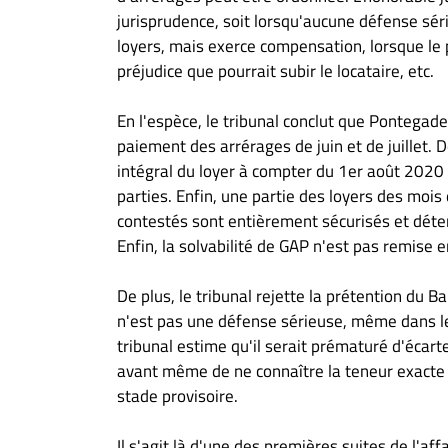
jurisprudence, soit lorsqu'aucune défense séri
loyers, mais exerce compensation, lorsque le 
préjudice que pourrait subir le locataire, etc.
En l'espèce, le tribunal conclut que Pontegade
paiement des arrérages de juin et de juillet. 
intégral du loyer à compter du 1er août 2020 a
parties. Enfin, une partie des loyers des mois d
contestés sont entièrement sécurisés et dét
Enfin, la solvabilité de GAP n'est pas remise 
De plus, le tribunal rejette la prétention du B
n'est pas une défense sérieuse, même dans le 
tribunal estime qu'il serait prématuré d'éca
avant même de ne connaître la teneur exacte e
stade provisoire.
Il s'agit là d'une des premières suites de l'a