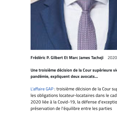
Espace
entreprises
Page
entreprises
Publier
un
emploi
Frédéric P. Gilbert Et Marc James Tacheji
2020
Publicité
Solutions de
Une troisième décision de la Cour supérieure vie
recrutements
pandémie, expliquent deux avocats...
TROUVEZ-
: troisième décision de la Cour s
L'affaire GAP
NOUS
les obligations locateur-locataires dans le ca
2020 liée à la Covid-19, la défense d'exceptio
Nous
préservation de l'équilibre entre les parties
joindre