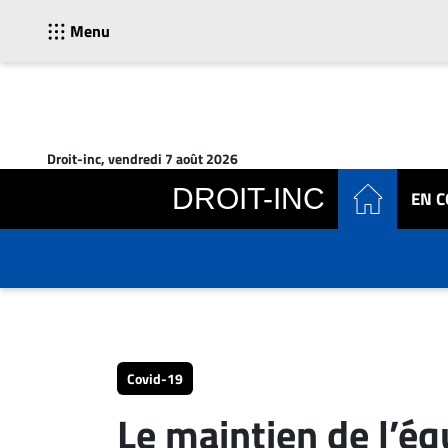
Menu
ACTUALITÉS
Accueil
Droit-inc, vendredi 7 août 2026
En
DROIT-INC
EN 
Continu
Nominations
Bureaux
Conseillers
Juridiques
Campus
Carrière
Covid-19
Archives
Le maintien de l’équ
CARRIÈRE