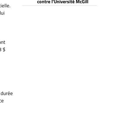
contre l’Université McGill
ielle.
lui
ont
8 $
 durée
ce