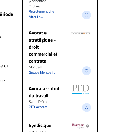
$ par année
Ottawa
Recrutement Life
période
After Law
Avocat.e
:
stratégique -
droit
commercial et
contrats
se du
Montréal
Groupe Montpetit
 ce
Avocat.e - droit
du travail
e
Saint-Jérôme
PFD Avocats
Syndic.que