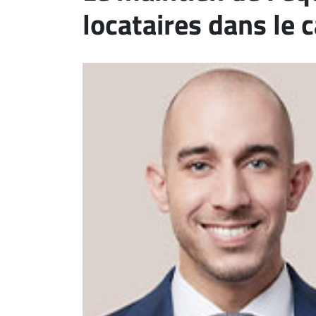
locataires dans le 
ET
EMPLOIS
AVOCATS
ET
JURISTES
Offres
d'emploi
Formation
Continue
Métiers
Scoop?
CABINETS
ET
ENTREPRISES