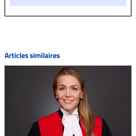
diffamatoire. Si malgré cette politique de modération,
un commentaire publié sur le site vous dérange, prenez
immédiatement contact par courriel (info@droit-
inc.com) avec la Rédaction. Si votre demande apparait
légitime, le commentaire sera retiré sur le champ. Vous
pouvez également utiliser l’espace dédié aux
commentaires pour publier, dans les mêmes conditions
de validation, un droit de réponse.
Articles similaires
Bien à vous,
La Rédaction de Droit-inc.com