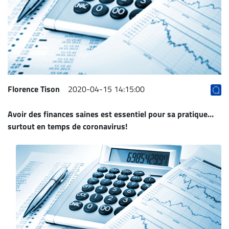
Archives
CARRIÈRE
ET
EMPLOIS
AVOCATS
Florence Tison
2020-04-15 14:15:00
ET
Avoir des finances saines est essentiel pour sa pratique…
JURISTES
surtout en temps de coronavirus!
Offres
d'emploi
Formation
Continue
Métiers
Scoop?
CABINETS