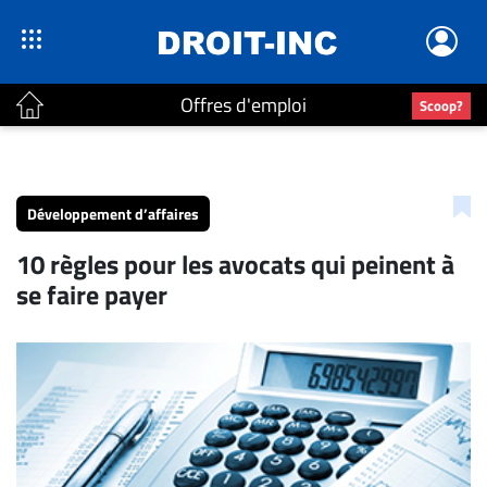
Offres d'emploi
Scoop?
ACTUALITÉS
Accueil
Développement d’affaires
En
10 règles pour les avocats qui peinent à
Continu
se faire payer
Nominations
Bureaux
Conseillers
Juridiques
Campus
Carrière