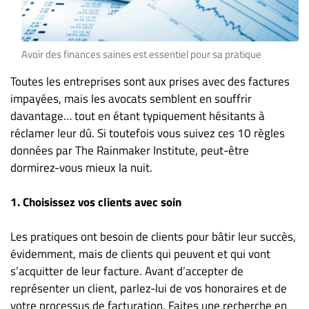
ET
ENTREPRISES
Avoir des finances saines est essentiel pour sa pratique
Espace
entreprises
Toutes les entreprises sont aux prises avec des factures
Page
impayées, mais les avocats semblent en souffrir
entreprises
davantage… tout en étant typiquement hésitants à
réclamer leur dû. Si toutefois vous suivez ces 10 règles
Publier
un
données par The Rainmaker Institute, peut-être
emploi
dormirez-vous mieux la nuit.
Publicité
1. Choisissez vos clients avec soin
Solutions de
recrutements
Les pratiques ont besoin de clients pour bâtir leur succès,
TROUVEZ-
évidemment, mais de clients qui peuvent et qui vont
s’acquitter de leur facture. Avant d’accepter de
NOUS
représenter un client, parlez-lui de vos honoraires et de
votre processus de facturation. Faites une recherche en