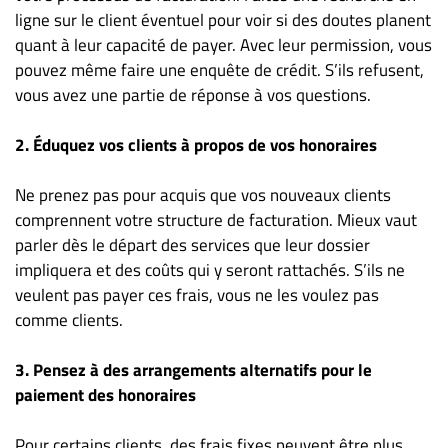
Nous
ligne sur le client éventuel pour voir si des doutes planent
joindre
quant à leur capacité de payer. Avec leur permission, vous
À
pouvez même faire une enquête de crédit. S’ils refusent,
propos
vous avez une partie de réponse à vos questions.
Infolettre
2. Éduquez vos clients à propos de vos honoraires
S’abonner
FAQ
Ne prenez pas pour acquis que vos nouveaux clients
Politique de
comprennent votre structure de facturation. Mieux vaut
confidentialité
parler dès le départ des services que leur dossier
impliquera et des coûts qui y seront rattachés. S’ils ne
veulent pas payer ces frais, vous ne les voulez pas
comme clients.
3. Pensez à des arrangements alternatifs pour le
paiement des honoraires
Pour certains clients, des frais fixes peuvent être plus