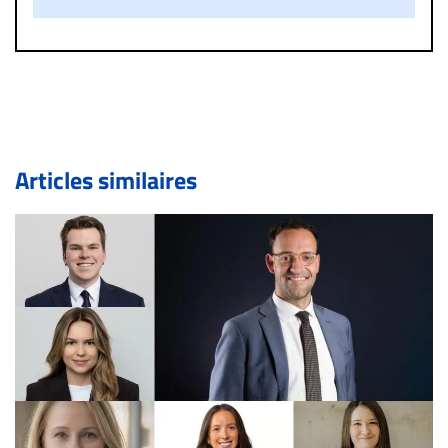
diffamatoire. Si malgré cette politique de modération,
un commentaire publié sur le site vous dérange, prenez
immédiatement contact par courriel (info@droit-
inc.com) avec la Rédaction. Si votre demande apparait
légitime, le commentaire sera retiré sur le champ. Vous
pouvez également utiliser l’espace dédié aux
commentaires pour publier, dans les mêmes conditions
de validation, un droit de réponse.
Articles similaires
Bien à vous,
La Rédaction de Droit-inc.com