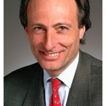
Archives
CARRIÈRE
ET
EMPLOIS
AVOCATS
ET
JURISTES
Offres
d'emploi
Formation
Continue
Métiers
Scoop?
CABINETS