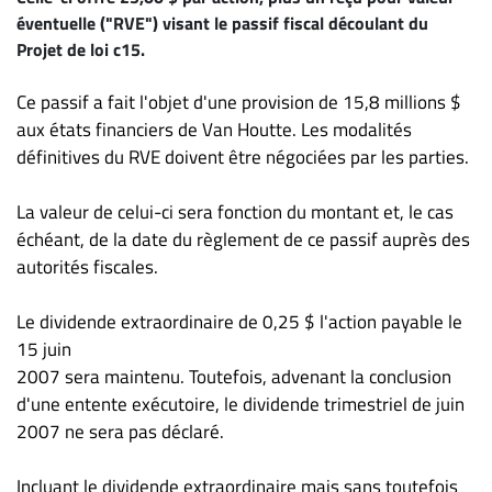
Nous
éventuelle ("RVE") visant le passif fiscal découlant du
joindre
Projet de loi c15.
À
propos
Ce passif a fait l'objet d'une provision de 15,8 millions $
Infolettre
aux états financiers de Van Houtte. Les modalités
définitives du RVE doivent être négociées par les parties.
S’abonner
FAQ
La valeur de celui-ci sera fonction du montant et, le cas
Politique de
échéant, de la date du règlement de ce passif auprès des
confidentialité
autorités fiscales.
Le dividende extraordinaire de 0,25 $ l'action payable le
15 juin
2007 sera maintenu. Toutefois, advenant la conclusion
d'une entente exécutoire, le dividende trimestriel de juin
2007 ne sera pas déclaré.
Incluant le dividende extraordinaire mais sans toutefois