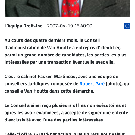
ET
ENTREPRISES
Espace
L'équipe Droit-Inc
2007-04-19 15:40:00
entreprises
Au cours des quatre derniers mois, le Conseil
Page
d'administration de Van Houtte a entrepris d'identifier,
entreprises
parmi un grand nombre de candidates, les parties les plus
Publier
intéressées par une transaction éventuelle avec elle.
un
emploi
C’est le cabinet Fasken Martineau, avec une équipe de
Publicité
conseillers juridiques composée de
Robert Paré
(photo), qui
conseille Van Houtte dans cette démarche.
Solutions de
recrutements
Le Conseil a ainsi reçu plusieurs offres non exécutoires et
TROUVEZ-
après les avoir examinées, a accepté de signer une entente
NOUS
d'exclusivité avec l'une des parties intéressées.
Celle-ci offre 25,00 $ par action, plus un reçu pour valeur