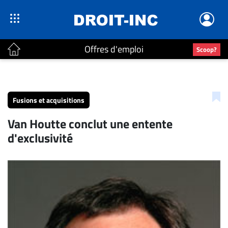
Offres d'emploi
Scoop?
ACTUALITÉS
Accueil
Fusions et acquisitions
En
Van Houtte conclut une entente
Continu
d'exclusivité
Nominations
Bureaux
Conseillers
Juridiques
Campus
Carrière