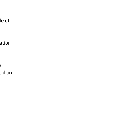
le et
ation
e
e d'un
a