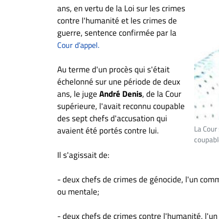
À
ans, en vertu de la Loi sur les crimes
propos
contre l'humanité et les crimes de
Infolettre
guerre, sentence confirmée par la
Cour d’appel.
S’abonner
FAQ
Au terme d'un procès qui s'était
Politique de
échelonné sur une période de deux
confidentialité
ans, le juge
André Denis
, de la Cour
supérieure, l'avait reconnu coupable
des sept chefs d'accusation qui
La Cour
avaient été portés contre lui.
coupabl
Il s'agissait de:
- deux chefs de crimes de génocide, l'un commi
ou mentale;
- deux chefs de crimes contre l'humanité, l'un