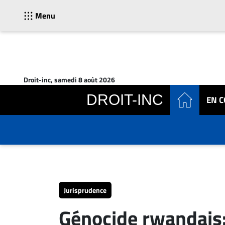
Menu
ACTUALITÉS
Accueil
Droit-inc, samedi 8 août 2026
En
DROIT-INC
EN 
Continu
Nominations
Bureaux
Conseillers
Juridiques
Campus
Carrière
Jurisprudence
Archives
Génocide rwandais:
CARRIÈRE