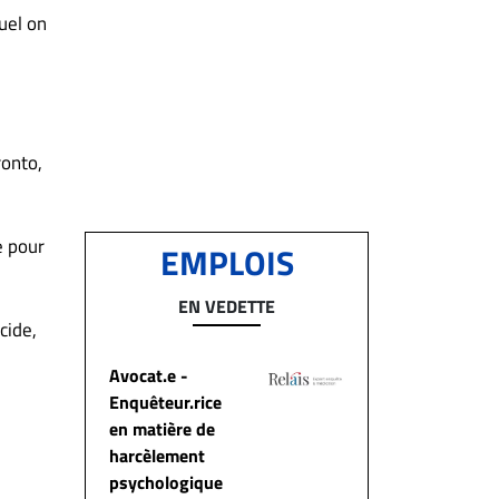
uel on
ronto,
e pour
EMPLOIS
EN VEDETTE
cide,
Avocat.e -
Enquêteur.rice
en matière de
harcèlement
psychologique