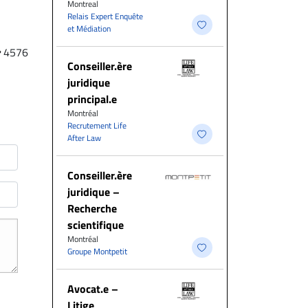
Montreal
Relais Expert Enquête
et Médiation
4576
Conseiller.ère
juridique
principal.e
Montréal
Recrutement Life
After Law
Conseiller.ère
juridique –
Recherche
scientifique
Montréal
Groupe Montpetit
Avocat.e –
Litige