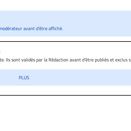
odérateur avant d’être affiché.
s
. Ils sont validés par la Rédaction avant d’être publiés et exclus s’
 diffamatoire. Si malgré cette politique de modération, un comment
iatement contact par courriel (info@droit-inc.com) avec la Rédacti
PLUS
taire sera retiré sur le champ. Vous pouvez également utiliser
 dans les mêmes conditions de validation, un droit de réponse.