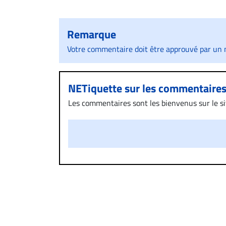
Remarque
Votre commentaire doit être approuvé par un m
NETiquette sur les commentaire
Les commentaires sont les bienvenus sur le site
présentent un caractère injurieux, raciste ou
publié sur le site vous dérange, prenez imméd
Si votre demande apparait légitime, le commen
l’espace dédié aux commentaires pour publier,
Bien à vous,
La Rédaction de Droit-inc.com