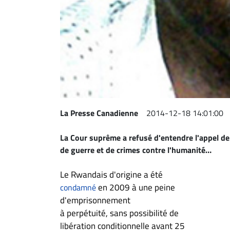
Espace
entreprises
Page
entreprises
Publier
un
emploi
La Presse Canadienne
2014-12-18 14:01:00
Publicité
Solutions de
La Cour suprême a refusé d'entendre l'appel d
recrutements
de guerre et de crimes contre l'humanité…
TROUVEZ-
Le Rwandais d'origine a été
NOUS
en 2009 à une peine
condamné
d'emprisonnement
Nous
à perpétuité, sans possibilité de
joindre
libération conditionnelle avant 25