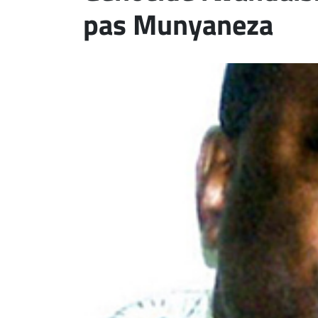
pas Munyaneza
ET
EMPLOIS
AVOCATS
ET
JURISTES
Offres
d'emploi
Formation
Continue
Métiers
Scoop?
CABINETS
ET
ENTREPRISES