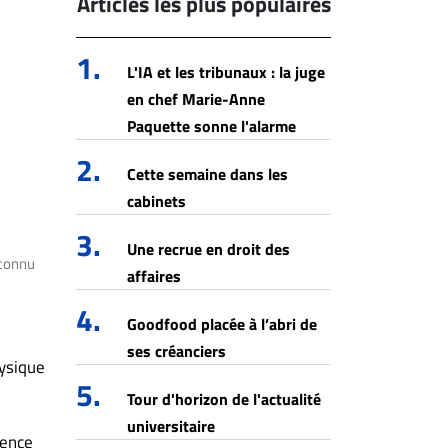
Articles les plus populaires
1.
L'IA et les tribunaux : la juge
en chef Marie-Anne
Paquette sonne l'alarme
2.
Cette semaine dans les
cabinets
3.
Une recrue en droit des
econnu
affaires
4.
Goodfood placée à l’abri de
ses créanciers
hysique
5.
Tour d'horizon de l'actualité
universitaire
lence