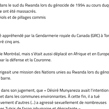
 dans le sud du Rwanda lors du génocide de 1994 au cours duq
ie ont été massacrés.
viols et de pillages commis
été appréhendé par la Gendarmerie royale du Canada (GRC) à To
ré cinq ans.
 de Montréal, mais s'était aussi déplacé en Afrique et en Europ
ar la défense et la Couronne.
dirigeait une mission des Nations unies au Rwanda lors du géno
 barre.
, dans son jugement, que « Désiré Munyaneza avait l'intention
e et dans les communes environnantes. À cette fin, il a tué
ravement d'autres (...) a agressé sexuellement de nombreuses
les Tutsis de façon inhumaine et dégradante ».