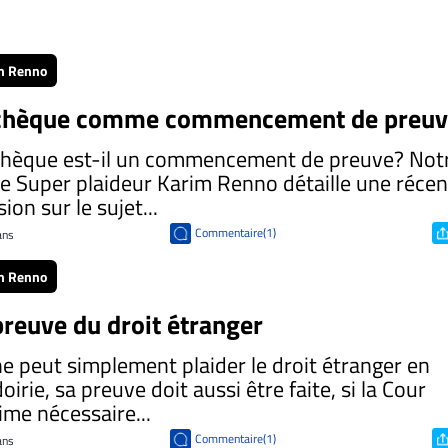
m Renno
chèque comme commencement de preuv
chèque est-il un commencement de preuve? Not
e Super plaideur Karim Renno détaille une récen
sion sur le sujet...
Commentaire(1)
 ans
m Renno
preuve du droit étranger
e peut simplement plaider le droit étranger en
doirie, sa preuve doit aussi être faite, si la Cour
time nécessaire...
Commentaire(1)
 ans