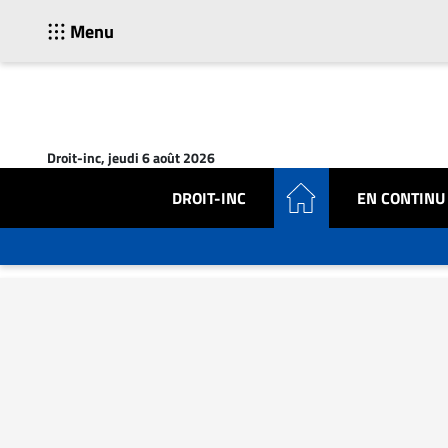
Menu
ACTUALITÉS
Accueil
Droit-inc, jeudi 6 août 2026
En
Continu
DROIT-INC
EN CONTINU
Nominations
Bureaux
Conseillers
Juridiques
Campus
Carrière
Archives
CARRIÈRE