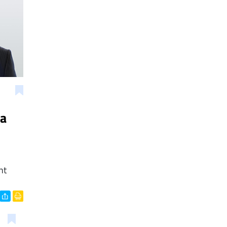
la
nt