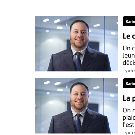
Kari
Le 
Un 
Jeun
déci
il y a 8
Kari
La 
On n
plai
l'es
il y a 8