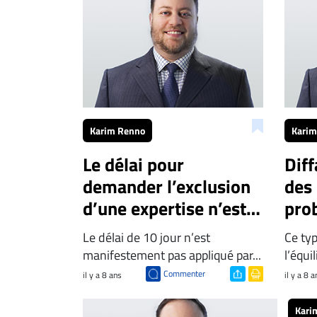
Espace
entreprises
Page
entreprises
Publier
un
emploi
Karim Renno
Karim
Publicité
Le délai pour
Diff
Solutions de
demander l’exclusion
des
recrutements
d’une expertise n’est
pro
TROUVEZ-
pas de rigueur
NOUS
Le délai de 10 jour n’est
Ce ty
manifestement pas appliqué par...
l’équil
Commenter
Nous
il y a 8 ans
il y a 8 a
joindre
Kari
À