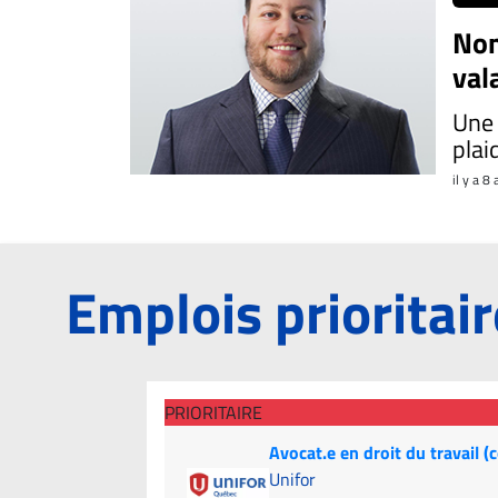
propos
Non
Infolettre
val
S’abonner
Une 
FAQ
plai
Politique de
il y a 8
confidentialité
Emplois prioritai
PRIORITAIRE
Avocat.e en droit du travail (
Unifor