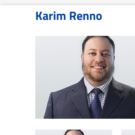
ET
Karim Renno
EMPLOIS
AVOCATS
ET
JURISTES
Offres
d'emploi
Formation
Continue
Métiers
Scoop?
CABINETS
ET
ENTREPRISES