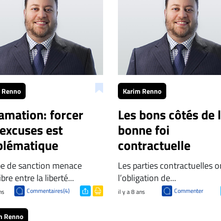
 Renno
Karim Renno
amation: forcer
Les bons côtés de 
 excuses est
bonne foi
blématique
contractuelle
pe de sanction menace
Les parties contractuelles o
ibre entre la liberté...
l’obligation de...
Commentaires(4)
Commenter
ns
il y a 8 ans
m Renno