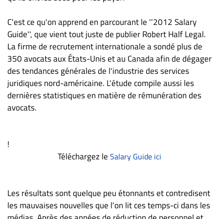
ET
C'est ce qu'on apprend en parcourant le ''2012 Salary
ENTREPRISES
Guide'', que vient tout juste de publier Robert Half Legal.
Espace
La firme de recrutement internationale a sondé plus de
entreprises
350 avocats aux États-Unis et au Canada afin de dégager
Page
des tendances générales de l'industrie des services
entreprises
juridiques nord-américaine. L'étude compile aussi les
Publier
dernières statistiques en matière de rémunération des
un
avocats.
emploi
Publicité
!
Solutions de
Téléchargez le
Salary Guide ici
recrutements
TROUVEZ-
NOUS
Les résultats sont quelque peu étonnants et contredisent
les mauvaises nouvelles que l'on lit ces temps-ci dans les
médias. Après des années de réduction de personnel et