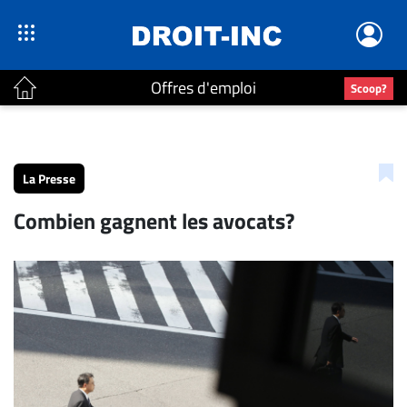
Offres d'emploi
Scoop?
ACTUALITÉS
Accueil
La Presse
En
Combien gagnent les avocats?
Continu
Nominations
Bureaux
Conseillers
Juridiques
Campus
Carrière