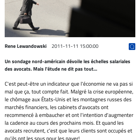
Archives
CARRIÈRE
ET
EMPLOIS
Rene Lewandowski
2011-11-11 15:00:00
AVOCATS
Un sondage nord-américain dévoile les échelles salariales
ET
des avocats. Mais l'étude ne dit pas tout...
JURISTES
Offres
C'est peut-être un indicateur que l'économie ne va pas si
d'emploi
mal que ça, tout compte fait. Malgré la crise européenne,
le chômage aux États-Unis et les montagnes russes des
Formation
Continue
marchés financiers, les cabinets d'avocats ont
recommencé à embaucher et ont l'intention d'augmenter
Métiers
la cadence au cours des prochains mois. Et quand les
Scoop?
avocats recrutent, c'est que leurs clients sont occupés et
CABINETS
qu'ils ont les sous pour les payer!