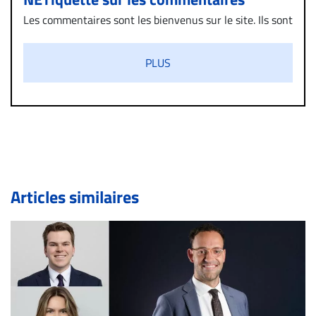
Les commentaires sont les bienvenus sur le site. Ils sont
validés par la Rédaction avant d’être publiés et exclus
s’ils présentent un caractère injurieux, raciste ou
PLUS
diffamatoire. Si malgré cette politique de modération,
un commentaire publié sur le site vous dérange, prenez
immédiatement contact par courriel (info@droit-
inc.com) avec la Rédaction. Si votre demande apparait
légitime, le commentaire sera retiré sur le champ. Vous
pouvez également utiliser l’espace dédié aux
commentaires pour publier, dans les mêmes conditions
de validation, un droit de réponse.
Articles similaires
Bien à vous,
La Rédaction de Droit-inc.com