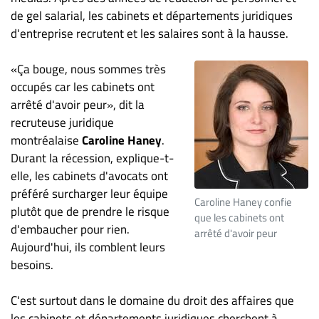
Nous
de gel salarial, les cabinets et départements juridiques
joindre
d'entreprise recrutent et les salaires sont à la hausse.
À
propos
«Ça bouge, nous sommes très
Infolettre
occupés car les cabinets ont
S’abonner
arrêté d'avoir peur», dit la
recruteuse juridique
FAQ
montréalaise
Caroline Haney
.
Politique de
Durant la récession, explique-t-
confidentialité
elle, les cabinets d'avocats ont
préféré surcharger leur équipe
Caroline Haney confie
plutôt que de prendre le risque
que les cabinets ont
d'embaucher pour rien.
arrêté d'avoir peur
Aujourd'hui, ils comblent leurs
besoins.
C'est surtout dans le domaine du droit des affaires que
les cabinets et départements juridiques cherchent à