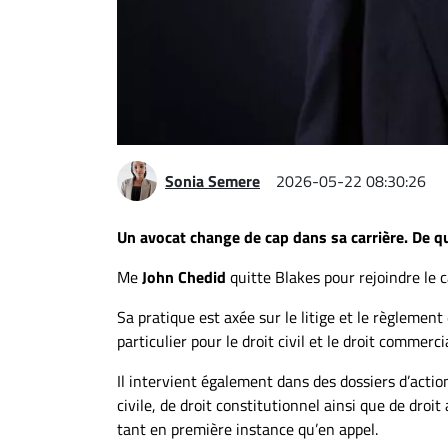
Espace
entreprises
Page
entreprises
Publier
un
Sonia Semere
2026-05-22 08:30:26
emploi
Publicité
Un avocat change de cap dans sa carrière. De qui
Solutions de
Me
John Chedid
quitte Blakes pour rejoindre le c
recrutements
TROUVEZ-
Sa pratique est axée sur le litige et le règlement
particulier pour le droit civil et le droit commercia
NOUS
Il intervient également dans des dossiers d’action
Nous
civile, de droit constitutionnel ainsi que de droit
joindre
tant en première instance qu’en appel.