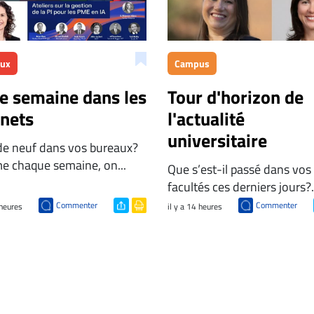
aux
Campus
te semaine dans les
Tour d'horizon de
inets
l'actualité
universitaire
de neuf dans vos bureaux?
 chaque semaine, on...
Que s’est-il passé dans vos
facultés ces derniers jours?.
Commenter
Commenter
 heures
il y a 14 heures