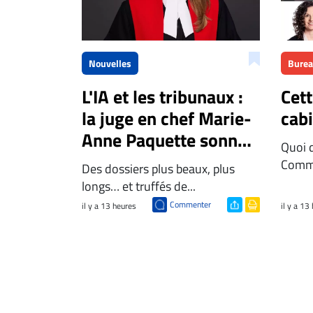
Nouvelles
Bure
L'IA et les tribunaux :
Cet
la juge en chef Marie-
cab
Anne Paquette sonne
Quoi 
l'alarme
Comme
Des dossiers plus beaux, plus
longs… et truffés de...
Commenter
il y a 13 heures
il y a 13