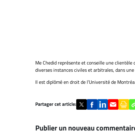
À
propos
Infolettre
S’abonner
FAQ
Politique de
confidentialité
Me Chedid représente et conseille une clientèle 
diverses instances civiles et arbitrales, dans un
Il est diplômé en droit de l’Université de Montréal
Partager cet article:
Publier un nouveau commentair