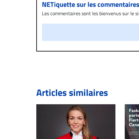
NETiquette sur les commentaire
Les commentaires sont les bienvenus sur le site
présentent un caractère injurieux, raciste ou
publié sur le site vous dérange, prenez imméd
Si votre demande apparait légitime, le commen
l’espace dédié aux commentaires pour publier,
Bien à vous,
La Rédaction de Droit-inc.com
Articles similaires