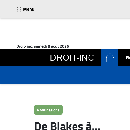
Menu
ACTUALITÉS
Accueil
Droit-inc, samedi 8 août 2026
En
DROIT-INC
E
Continu
Nominations
Bureaux
Conseillers
Juridiques
Campus
Carrière
Nominations
Archives
De Blakes à…
CARRIÈRE