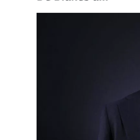
ET
EMPLOIS
AVOCATS
ET
JURISTES
Offres
d'emploi
Formation
Continue
Métiers
Scoop?
CABINETS
ET
ENTREPRISES