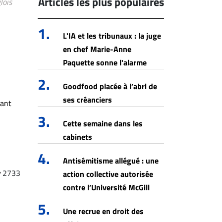
Articles les plus populaires
lois
1.
L'IA et les tribunaux : la juge
en chef Marie-Anne
Paquette sonne l'alarme
2.
Goodfood placée à l’abri de
ses créanciers
vant
3.
Cette semaine dans les
cabinets
4.
Antisémitisme allégué : une
2733
action collective autorisée
contre l’Université McGill
5.
Une recrue en droit des