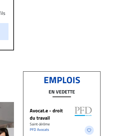
ils
aire
on.
EMPLOIS
EN VEDETTE
Avocat.e - droit
du travail
Saint-Jérôme
PFD Avocats