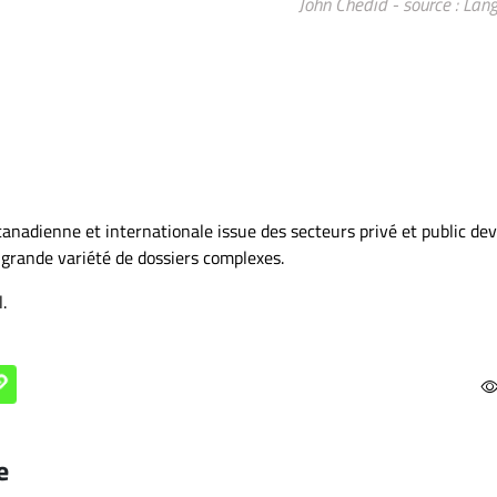
John Chedid - source : Lang
canadienne et internationale issue des secteurs privé et public de
e grande variété de dossiers complexes.
.
e