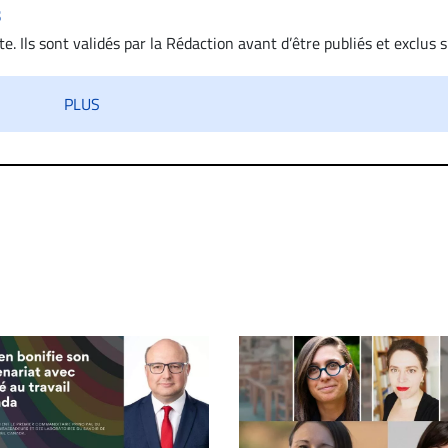
s
. Ils sont validés par la Rédaction avant d’être publiés et exclus s’
 diffamatoire. Si malgré cette politique de modération, un comment
iatement contact par courriel (info@droit-inc.com) avec la Rédacti
PLUS
taire sera retiré sur le champ. Vous pouvez également utiliser
 dans les mêmes conditions de validation, un droit de réponse.