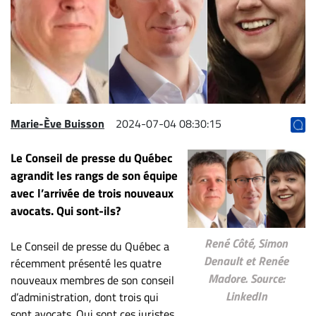
Archives
CARRIÈRE
ET
EMPLOIS
AVOCATS
Marie-Ève Buisson
2024-07-04 08:30:15
ET
Le Conseil de presse du Québec
JURISTES
agrandit les rangs de son équipe
Offres
avec l’arrivée de trois nouveaux
d'emploi
avocats. Qui sont-ils?
Formation
Continue
René Côté, Simon
Le Conseil de presse du Québec a
Denault et Renée
récemment présenté les quatre
Métiers
Madore. Source:
nouveaux membres de son conseil
Scoop?
LinkedIn
d’administration, dont trois qui
CABINETS
sont avocats. Qui sont ces juristes