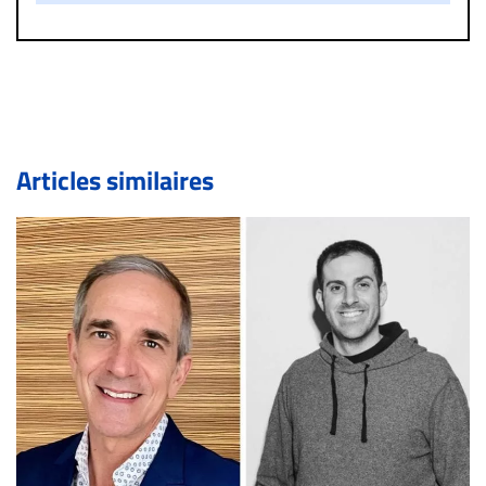
un commentaire publié sur le site vous dérange, prenez
immédiatement contact par courriel (info@droit-
inc.com) avec la Rédaction. Si votre demande apparait
légitime, le commentaire sera retiré sur le champ. Vous
pouvez également utiliser l’espace dédié aux
commentaires pour publier, dans les mêmes conditions
de validation, un droit de réponse.
Articles similaires
Bien à vous,
La Rédaction de Droit-inc.com