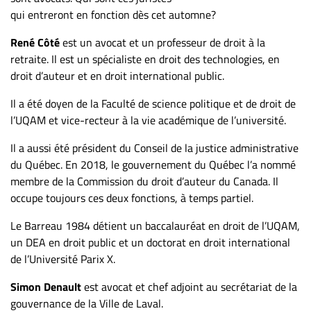
ET
qui entreront en fonction dès cet automne?
ENTREPRISES
René Côté
est un avocat et un professeur de droit à la
Espace
retraite. Il est un spécialiste en droit des technologies, en
entreprises
droit d’auteur et en droit international public.
Page
Il a été doyen de la Faculté de science politique et de droit de
entreprises
l’UQAM et vice-recteur à la vie académique de l’université.
Publier
Il a aussi été président du Conseil de la justice administrative
un
du Québec. En 2018, le gouvernement du Québec l’a nommé
emploi
membre de la Commission du droit d’auteur du Canada. Il
Publicité
occupe toujours ces deux fonctions, à temps partiel.
Solutions de
Le Barreau 1984 détient un baccalauréat en droit de l’UQAM,
recrutements
un DEA en droit public et un doctorat en droit international
TROUVEZ-
de l’Université Parix X.
NOUS
Simon Denault
est avocat et chef adjoint au secrétariat de la
gouvernance de la Ville de Laval.