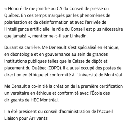
Nous
joindre
« Honoré de me joindre au CA du Conseil de presse du
Québec. En ces temps marqués par les phénomènes de
À
polarisation et de désinformation et avec l’arrivée de
propos
l’intelligence artificielle, le rôle du Conseil est plus nécessaire
Infolettre
que jamais! », mentionne-t-il sur LinkedIn.
S’abonner
Durant sa carrière. Me Deneault s’est spécialisé en éthique,
FAQ
en déontologie et en gouvernance au sein de grandes
Politique de
institutions publiques telles que la Caisse de dépôt et
confidentialité
placement du Québec (CDPQ). Il a aussi occupé des postes de
direction en éthique et conformité à l’Université de Montréal
Me Denault a co-initié la création de la première certification
universitaire en éthique et conformité avec l’École des
dirigeants de HEC Montréal.
Il a été président du conseil d’administration de l’Accueil
Liaison pour Arrivants,