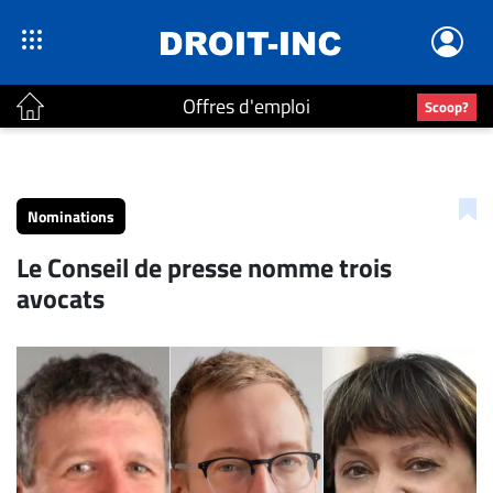
Offres d'emploi
Scoop?
ACTUALITÉS
Accueil
Nominations
En
Le Conseil de presse nomme trois
Continu
avocats
Nominations
Bureaux
Conseillers
Juridiques
Campus
Carrière