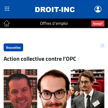
Offres d'emploi
Scoop?
ACTUALITÉS
Accueil
Nouvelles
En
Action collective contre l’OPC
Continu
Nominations
Bureaux
Conseillers
Juridiques
Campus
Carrière