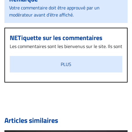
Votre commentaire doit être approuvé par un
modérateur avant d’être affiché.
NETiquette sur les commentaires
Les commentaires sont les bienvenus sur le site. Ils sont
validés par la Rédaction avant d’être publiés et exclus
s’ils présentent un caractère injurieux, raciste ou
PLUS
diffamatoire. Si malgré cette politique de modération,
un commentaire publié sur le site vous dérange, prenez
immédiatement contact par courriel (info@droit-
inc.com) avec la Rédaction. Si votre demande apparait
légitime, le commentaire sera retiré sur le champ. Vous
pouvez également utiliser l’espace dédié aux
commentaires pour publier, dans les mêmes conditions
de validation, un droit de réponse.
Articles similaires
Bien à vous,