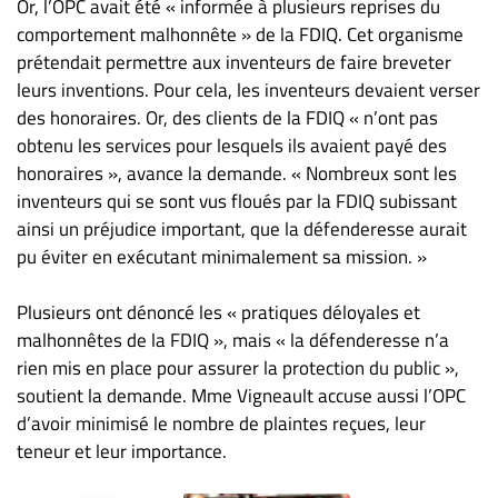
Nous
Or, l’OPC avait été « informée à plusieurs reprises du
joindre
comportement malhonnête » de la FDIQ. Cet organisme
prétendait permettre aux inventeurs de faire breveter
À
leurs inventions. Pour cela, les inventeurs devaient verser
propos
des honoraires. Or, des clients de la FDIQ « n’ont pas
Infolettre
obtenu les services pour lesquels ils avaient payé des
S’abonner
honoraires », avance la demande. « Nombreux sont les
FAQ
inventeurs qui se sont vus floués par la FDIQ subissant
ainsi un préjudice important, que la défenderesse aurait
Politique de
pu éviter en exécutant minimalement sa mission. »
confidentialité
Plusieurs ont dénoncé les « pratiques déloyales et
malhonnêtes de la FDIQ », mais « la défenderesse n’a
rien mis en place pour assurer la protection du public »,
soutient la demande. Mme Vigneault accuse aussi l’OPC
d’avoir minimisé le nombre de plaintes reçues, leur
teneur et leur importance.