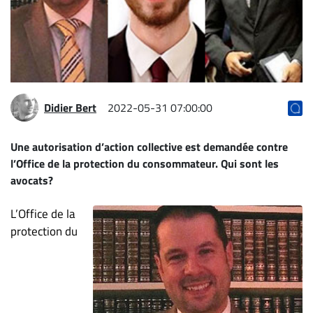
Archives
CARRIÈRE
ET
EMPLOIS
Didier Bert
2022-05-31 07:00:00
AVOCATS
ET
Une autorisation d’action collective est demandée contre
JURISTES
l’Office de la protection du consommateur. Qui sont les
avocats?
Offres
d'emploi
L’Office de la
Formation
protection du
Continue
Métiers
Scoop?
CABINETS