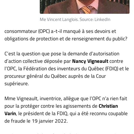
ET
ENTREPRISES
Me Vincent Langlois. Source: LinkedIn
Espace
consommateur (OPC) a-t-il manqué à ses devoirs et
entreprises
obligations de protection et de renseignement du public?
Page
entreprises
C’est la question que pose la demande d’autorisation
Publier
d’action collective déposée par
Nancy Vigneault
contre
un
l’OPC, la Fédération des inventeurs du Québec (FDIQ) et le
emploi
procureur général du Québec auprès de la Cour
Publicité
supérieure.
Solutions de
recrutements
Mme Vigneault, inventrice, allègue que l’OPC n’a rien fait
pour la protéger contre les agissements de
Christian
TROUVEZ-
Varin
, le président de la FDIQ, qui a été reconnu coupable
NOUS
de fraude le 19 janvier 2022.