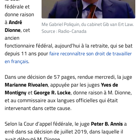
ET
fédérale et
donne raison
ENTREPRISES
à
André
Me Gabriel Poliquin, du cabinet Gib van Ert Law.
Espace
Dionne
, cet
Source : Radio-Canada
entreprises
ancien
Page
fonctionnaire fédéral, aujourd’hui à la retraite, qui se bat
entreprises
depuis 11 ans pour
faire reconnaître son droit de travailler
Publier
.
en français
un
emploi
Dans une décision de 57 pages, rendue mercredi, la juge
Marianne Rivoalen
, appuyée par les juges
Yves de
Publicité
Montigny
et
George R. Locke
, donne raison à M. Dionne,
Solutions de
et au commissaire aux langues officielles qui était
recrutements
intervenant dans cette cause.
TROUVEZ-
NOUS
Selon la Cour d’appel fédérale, le juge
Peter B. Annis
a
erré dans sa décision de juillet 2019, dans laquelle il
avait débouté M. Dionne.