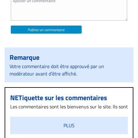
Publiez un commentaire
Remarque
Votre commentaire doit être approuvé par un
modérateur avant d’être affiché.
NETiquette sur les commentaires
Les commentaires sont les bienvenus sur le site. Ils sont
validés par la Rédaction avant d’être publiés et exclus
s’ils présentent un caractère injurieux, raciste ou
PLUS
diffamatoire. Si malgré cette politique de modération,
un commentaire publié sur le site vous dérange, prenez