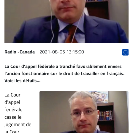
Archives
CARRIÈRE
ET
EMPLOIS
AVOCATS
Radio -Canada
2021-08-05 13:15:00
ET
La Cour d’appel fédérale a tranché favorablement envers
JURISTES
l’ancien fonctionnaire sur le droit de travailler en français.
Offres
Voici les détails…
d'emploi
La Cour
Formation
Continue
d’appel
fédérale
Métiers
casse le
Scoop?
jugement de
CABINETS
la Cour