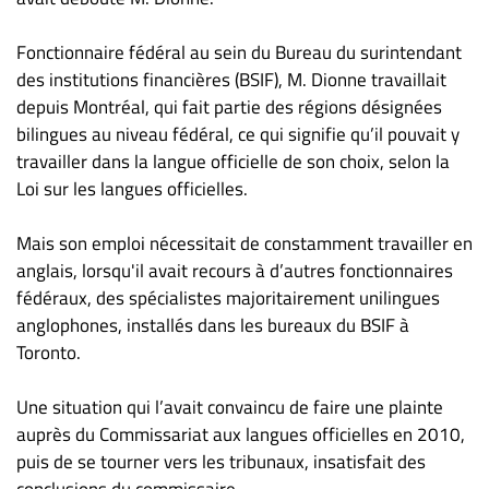
Nous
joindre
Fonctionnaire fédéral au sein du Bureau du surintendant
À
des institutions financières (BSIF), M. Dionne travaillait
propos
depuis Montréal, qui fait partie des régions désignées
Infolettre
bilingues au niveau fédéral, ce qui signifie qu’il pouvait y
S’abonner
travailler dans la langue officielle de son choix, selon la
Loi sur les langues officielles.
FAQ
Politique de
Mais son emploi nécessitait de constamment travailler en
confidentialité
anglais, lorsqu'il avait recours à d’autres fonctionnaires
fédéraux, des spécialistes majoritairement unilingues
anglophones, installés dans les bureaux du BSIF à
Toronto.
Une situation qui l’avait convaincu de faire une plainte
auprès du Commissariat aux langues officielles en 2010,
puis de se tourner vers les tribunaux, insatisfait des
conclusions du commissaire.