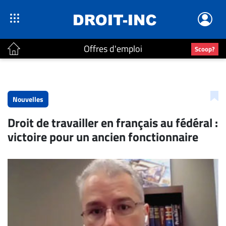
Offres d'emploi
Scoop?
ACTUALITÉS
Accueil
Nouvelles
En
Droit de travailler en français au fédéral :
Continu
victoire pour un ancien fonctionnaire
Nominations
Bureaux
Conseillers
Juridiques
Campus
Carrière