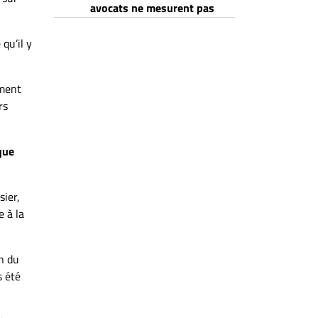
avocats ne mesurent pas
qu’il y
ement
rs
que
sier,
 à la
on du
s été