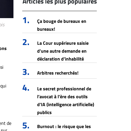
Articles les plus populaires
1.
Ça bouge de bureaux en
ois
bureaux!
2.
La Cour supérieure saisie
ions
d’une autre demande en
déclaration d’inhabilité
si
3.
Arbitres recherchés!
4.
 qui
Le secret professionnel de
l’avocat à l’ère des outils
d’IA (intelligence artificielle)
publics
5.
ent de
Burnout : le risque que les
 sur