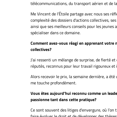
À
télécommunications, du transport aérien et de la 
propos
Me Vincent de l’Étoile partage avec nous ses réfl
Infolettre
complexité des dossiers d'actions collectives, ses
S’abonner
ainsi que ses meilleurs conseils pour les jeunes 
spécialiser dans ce domaine.
FAQ
Politique de
Comment avez-vous réagi en apprenant votre no
confidentialité
collectives?
J’ai ressenti un mélange de surprise, de fierté et
réputés, reconnus pour leur travail rigoureux et
Alors recevoir le prix, la semaine dernière, a 
me touche profondément.
Vous êtes aujourd’hui reconnu comme un leader
passionne tant dans cette pratique?
Ce sont souvent des litiges d'envergure, où l’on 
faire évoluer le droit et de développer des thès