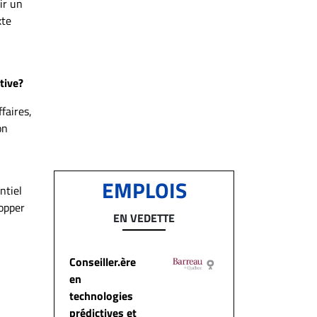
ir un
xte
tive?
faires,
on
EMPLOIS
ntiel
lopper
EN VEDETTE
Conseiller.ère
en
technologies
prédictives et