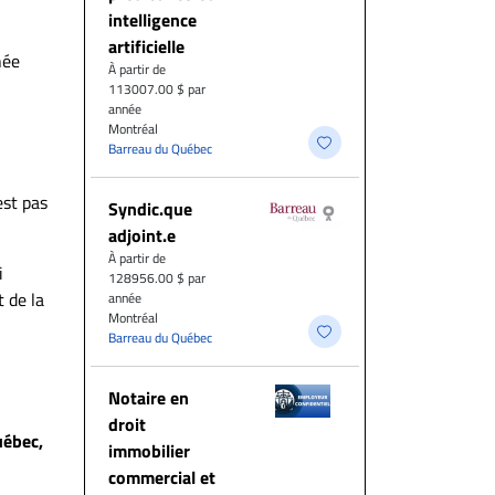
intelligence
artificielle
née
À partir de
113007.00 $ par
année
Montréal
Barreau du Québec
est pas
Syndic.que
adjoint.e
À partir de
i
128956.00 $ par
 de la
année
Montréal
Barreau du Québec
Notaire en
droit
uébec,
immobilier
commercial et