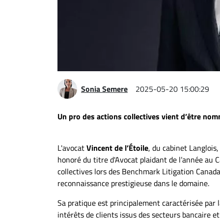
Espace
entreprises
Page
entreprises
Publier
un
Sonia Semere
2025-05-20 15:00:29
emploi
Publicité
Un pro des actions collectives vient d’être nom
Solutions de
recrutements
L'avocat
Vincent de l’Étoile
, du cabinet Langlois
TROUVEZ-
honoré du titre d'Avocat plaidant de l’année au 
NOUS
collectives lors des Benchmark Litigation Canad
reconnaissance prestigieuse dans le domaine.
Nous
Sa pratique est principalement caractérisée par l
joindre
intérêts de clients issus des secteurs bancaire et