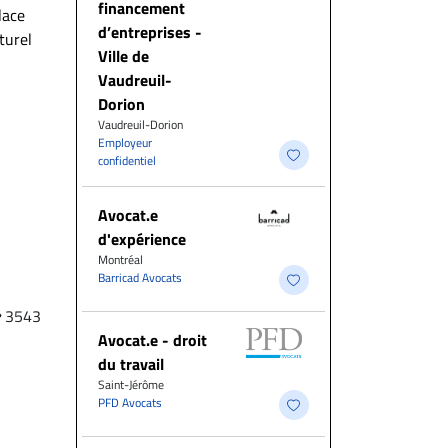
financement
lace
d’entreprises -
turel
Ville de
Vaudreuil-
Dorion
Vaudreuil-Dorion
Employeur
confidentiel
Avocat.e
d'expérience
Montréal
Barricad Avocats
3543
Avocat.e - droit
du travail
Saint-Jérôme
PFD Avocats