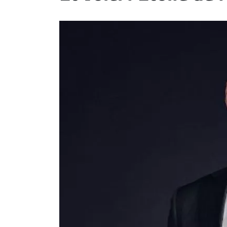
ET
EMPLOIS
AVOCATS
ET
JURISTES
Offres
d'emploi
Formation
Continue
Métiers
Scoop?
CABINETS
ET
ENTREPRISES