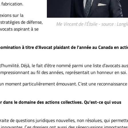
fabrication.
exions sur la
 stratégies de défense,
Me Vincent de l’Étoile - source : Langl
avocats aspirant à se
mination à titre d’Avocat plaidant de l’année au Canada en act
 d’humilité. Déjà, le fait d’être nommé parmi une liste d’avocats aus
 impressionnant au fil des années, représentait un honneur en soi.
été un moment particulièrement émouvant. C’est une reconnaissance
 dans le domaine des actions collectives. Qu’est-ce qui vous
traite de questions juridiques nouvelles, non résolues, qui permett
es innovantes. Ces dossiers ont aussi des répercussions importantes