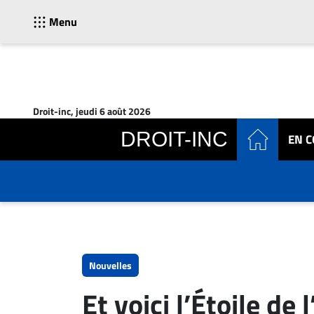
Menu
ACTUALITÉS
Accueil
Droit-inc, jeudi 6 août 2026
En
DROIT-INC
EN 
Continu
Nominations
Bureaux
Conseillers
Juridiques
Campus
Carrière
Nouvelles
Archives
Et voici l’Étoile de 
CARRIÈRE