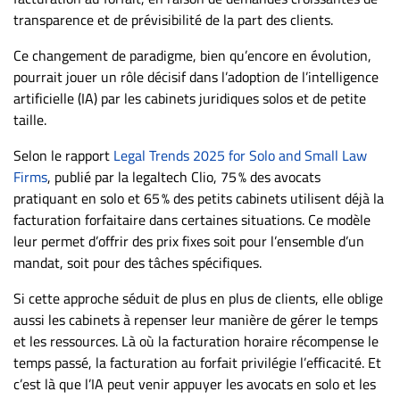
ET
transparence et de prévisibilité de la part des clients.
ENTREPRISES
Ce changement de paradigme, bien qu’encore en évolution,
Espace
pourrait jouer un rôle décisif dans l’adoption de l’intelligence
entreprises
artificielle (IA) par les cabinets juridiques solos et de petite
taille.
Page
entreprises
Selon le rapport
Legal Trends 2025 for Solo and Small Law
Publier
Firms
, publié par la legaltech Clio, 75 % des avocats
un
pratiquant en solo et 65 % des petits cabinets utilisent déjà la
emploi
facturation forfaitaire dans certaines situations. Ce modèle
leur permet d’offrir des prix fixes soit pour l’ensemble d’un
Publicité
mandat, soit pour des tâches spécifiques.
Solutions de
recrutements
Si cette approche séduit de plus en plus de clients, elle oblige
TROUVEZ-
aussi les cabinets à repenser leur manière de gérer le temps
et les ressources. Là où la facturation horaire récompense le
NOUS
temps passé, la facturation au forfait privilégie l’efficacité. Et
c’est là que l’IA peut venir appuyer les avocats en solo et les