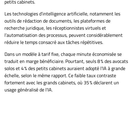
Nous
petits cabinets.
joindre
Les technologies d’intelligence artificielle, notamment les
À
outils de rédaction de documents, les plateformes de
propos
recherche juridique, les réceptionnistes virtuels et
Infolettre
l’automatisation des processus, peuvent considérablement
réduire le temps consacré aux tâches répétitives.
S’abonner
FAQ
Dans un modèle à tarif fixe, chaque minute économisée se
traduit en marge bénéficiaire. Pourtant, seuls 8 % des avocats
Politique de
solos et 4 % des petits cabinets auraient adopté l’IA à grande
confidentialité
échelle, selon le même rapport. Ce faible taux contraste
fortement avec les grands cabinets, où 35 % déclarent un
usage généralisé de l’IA.