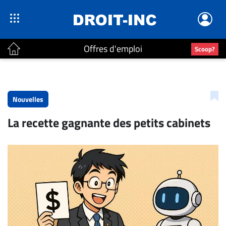
Offres d'emploi
Scoop?
ACTUALITÉS
Accueil
Nouvelles
En
La recette gagnante des petits cabinets
Continu
Nominations
Bureaux
Conseillers
Juridiques
Campus
Carrière