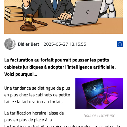
Archives
CARRIÈRE
ET
EMPLOIS
Didier Bert
2025-05-27 13:15:55
AVOCATS
ET
La facturation au forfait pourrait pousser les petits
JURISTES
cabinets juridiques à adopter l’intelligence artificielle.
Voici pourquoi…
Offres
d'emploi
Une tendance se distingue de plus
Formation
en plus chez les cabinets de petite
Continue
taille : la facturation au forfait.
Métiers
La tarification horaire laisse de
Scoop?
Source : Droit-inc
plus en plus de place à la
CABINETS
facturation au forfait, en raison de demandes croissantes de