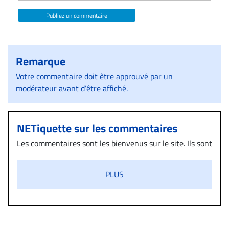
Publiez un commentaire
Remarque
Votre commentaire doit être approuvé par un
modérateur avant d’être affiché.
NETiquette sur les commentaires
Les commentaires sont les bienvenus sur le site. Ils sont
validés par la Rédaction avant d’être publiés et exclus
s’ils présentent un caractère injurieux, raciste ou
PLUS
diffamatoire. Si malgré cette politique de modération,
un commentaire publié sur le site vous dérange, prenez
immédiatement contact par courriel (info@droit-
inc.com) avec la Rédaction. Si votre demande apparait
légitime, le commentaire sera retiré sur le champ. Vous