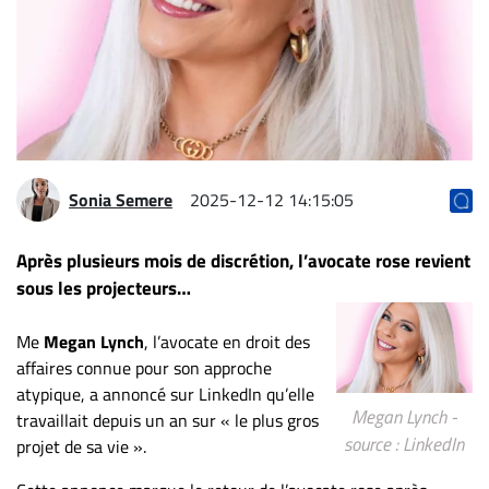
Archives
CARRIÈRE
ET
EMPLOIS
AVOCATS
Sonia Semere
2025-12-12 14:15:05
ET
JURISTES
Après plusieurs mois de discrétion, l’avocate rose revient
sous les projecteurs…
Offres
d'emploi
Me
Megan Lynch
, l’avocate en droit des
Formation
affaires connue pour son approche
Continue
atypique, a annoncé sur LinkedIn qu’elle
Métiers
Megan Lynch -
travaillait depuis un an sur « le plus gros
Scoop?
source : LinkedIn
projet de sa vie ».
CABINETS