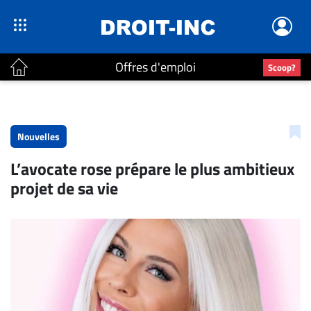
Offres d'emploi
Scoop?
ACTUALITÉS
Accueil
Nouvelles
En
L’avocate rose prépare le plus ambitieux
Continu
projet de sa vie
Nominations
Bureaux
Conseillers
Juridiques
Campus
Carrière