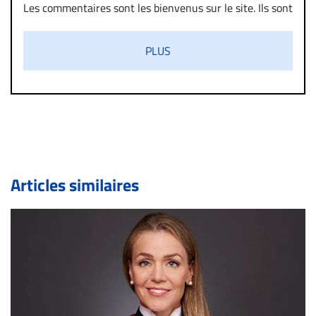
Les commentaires sont les bienvenus sur le site. Ils sont
validés par la Rédaction avant d’être publiés et exclus
s’ils présentent un caractère injurieux, raciste ou
PLUS
diffamatoire. Si malgré cette politique de modération,
un commentaire publié sur le site vous dérange, prenez
immédiatement contact par courriel (info@droit-
inc.com) avec la Rédaction. Si votre demande apparait
légitime, le commentaire sera retiré sur le champ. Vous
pouvez également utiliser l’espace dédié aux
commentaires pour publier, dans les mêmes conditions
de validation, un droit de réponse.
Articles similaires
Bien à vous,
La Rédaction de Droit-inc.com