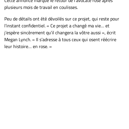
Cette annonce marque le retour de l’avocate rose après
ET
plusieurs mois de travail en coulisses.
ENTREPRISES
Peu de détails ont été dévoilés sur ce projet, qui reste pour
Espace
l’instant confidentiel. « Ce projet a changé ma vie… et
entreprises
j’espère sincèrement qu’il changera la vôtre aussi », écrit
Megan Lynch. « Il s’adresse à tous ceux qui osent réécrire
Page
leur histoire… en rose. »
entreprises
Publier
un
emploi
Publicité
Solutions de
recrutements
TROUVEZ-
NOUS