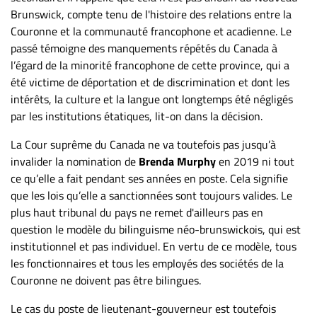
Nous
Brunswick, compte tenu de l'histoire des relations entre la
joindre
Couronne et la communauté francophone et acadienne. Le
À
passé témoigne des manquements répétés du Canada à
propos
l’égard de la minorité francophone de cette province, qui a
Infolettre
été victime de déportation et de discrimination et dont les
intérêts, la culture et la langue ont longtemps été négligés
S’abonner
par les institutions étatiques, lit-on dans la décision.
FAQ
La Cour suprême du Canada ne va toutefois pas jusqu’à
Politique de
invalider la nomination de
Brenda
Murphy
en 2019 ni tout
confidentialité
ce qu’elle a fait pendant ses années en poste. Cela signifie
que les lois qu’elle a sanctionnées sont toujours valides. Le
plus haut tribunal du pays ne remet d'ailleurs pas en
question le modèle du bilinguisme néo-brunswickois, qui est
institutionnel et pas individuel. En vertu de ce modèle, tous
les fonctionnaires et tous les employés des sociétés de la
Couronne ne doivent pas être bilingues.
Le cas du poste de lieutenant-gouverneur est toutefois