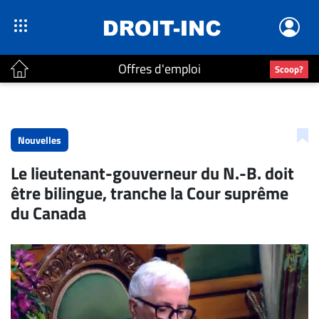
Offres d'emploi
Scoop?
ACTUALITÉS
Accueil
Nouvelles
En
Le lieutenant-gouverneur du N.-B. doit
Continu
être bilingue, tranche la Cour suprême
Nominations
du Canada
Bureaux
Conseillers
Juridiques
Campus
Carrière