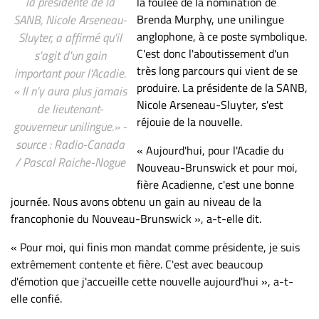
la présidente de la
la foulée de la nomination de
Brenda Murphy, une unilingue
SANB, Nicole Arseneau-
anglophone, à ce poste symbolique.
Sluyter, a affirmé qu'il
C'est donc l'aboutissement d'un
s'agit d'un gain
très long parcours qui vient de se
important pour l'Acadie.
produire. La présidente de la SANB,
« Il n’y aura plus jamais
Nicole Arseneau-Sluyter, s'est
de lieutenant-
réjouie de la nouvelle.
gouverneur unilingue.» -
source : Radio-Canada
« Aujourd'hui, pour l'Acadie du
/ Pascal Raiche-Nogue
Nouveau-Brunswick et pour moi,
fière Acadienne, c'est une bonne
journée. Nous avons obtenu un gain au niveau de la
francophonie du Nouveau-Brunswick », a-t-elle dit.
« Pour moi, qui finis mon mandat comme présidente, je suis
extrêmement contente et fière. C'est avec beaucoup
d'émotion que j'accueille cette nouvelle aujourd'hui », a-t-
elle confié.