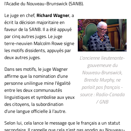
l'Acadie du Nouveau-Brunswick (SANB).
ET
ENTREPRISES
Le juge en chef,
Richard Wagner
, a
écrit la décision majoritaire en
Espace
faveur de la SANB. Il a été appuyé
entreprises
par cinq autres juges. Le juge
Page
terre-neuvien Malcolm Rowe signe
entreprises
les motifs dissidents, appuyés par
Publier
deux autres juges.
L'ancienne lieutenante-
un
gouverneure du
Dans ses motifs, le juge Wagner
emploi
Nouveau-Brunswick,
affirme que la nomination d'une
Publicité
Brenda Murphy, ne
personne unilingue mine l'égalité
parlait pas français -
Solutions de
entre les deux communautés
source : Radio-Canada
recrutements
linguistiques et symbolise aux yeux
/ GNB
des citoyens, la subordination
TROUVEZ-
d’une langue officielle à l’autre.
NOUS
Selon lui, cela lance le message que le français a un statut
secondaire. Il rappelle que cela n'est pas anodin au Nouveau-