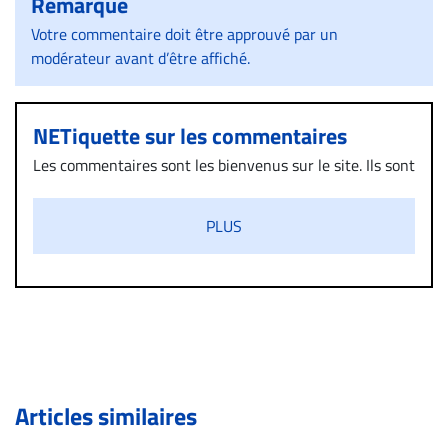
Remarque
Votre commentaire doit être approuvé par un
modérateur avant d’être affiché.
NETiquette sur les commentaires
Les commentaires sont les bienvenus sur le site. Ils sont
validés par la Rédaction avant d’être publiés et exclus
s’ils présentent un caractère injurieux, raciste ou
PLUS
diffamatoire. Si malgré cette politique de modération,
un commentaire publié sur le site vous dérange, prenez
immédiatement contact par courriel (info@droit-
inc.com) avec la Rédaction. Si votre demande apparait
légitime, le commentaire sera retiré sur le champ. Vous
pouvez également utiliser l’espace dédié aux
commentaires pour publier, dans les mêmes conditions
de validation, un droit de réponse.
Articles similaires