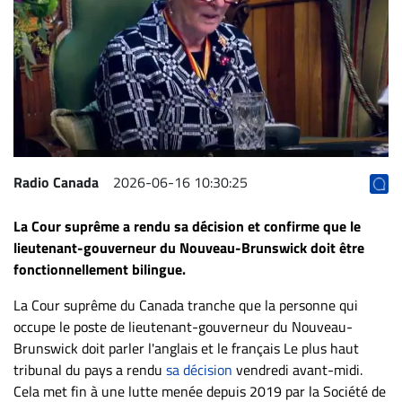
Archives
CARRIÈRE
ET
EMPLOIS
AVOCATS
ET
Radio Canada
2026-06-16 10:30:25
JURISTES
La Cour suprême a rendu sa décision et confirme que le
Offres
lieutenant-gouverneur du Nouveau-Brunswick doit être
d'emploi
fonctionnellement bilingue.
Formation
La Cour suprême du Canada tranche que la personne qui
Continue
occupe le poste de lieutenant-gouverneur du Nouveau-
Métiers
Brunswick doit parler l'anglais et le français Le plus haut
Scoop?
tribunal du pays a rendu
sa décision
vendredi avant-midi.
Cela met fin à une lutte menée depuis 2019 par la Société de
CABINETS