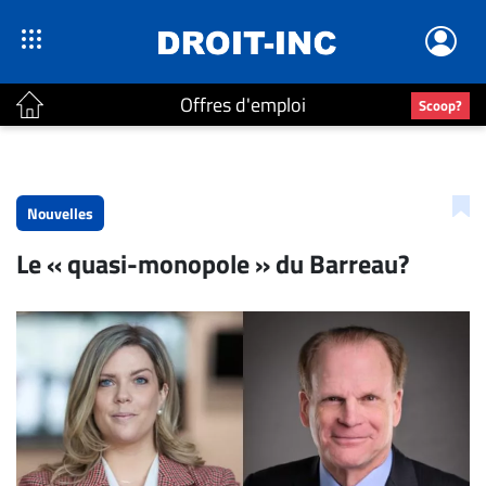
Offres d'emploi
Scoop?
ACTUALITÉS
Accueil
Nouvelles
En
Le « quasi-monopole » du Barreau?
Continu
Nominations
Bureaux
Conseillers
Juridiques
Campus
Carrière