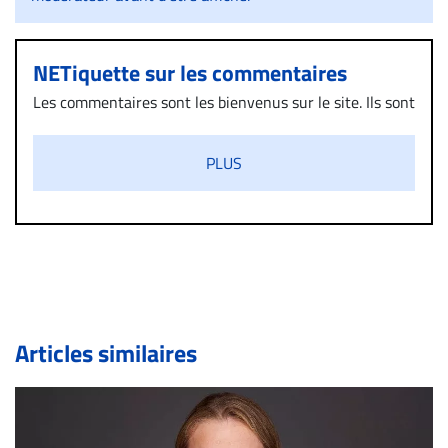
NETiquette sur les commentaires
Les commentaires sont les bienvenus sur le site. Ils sont
validés par la Rédaction avant d’être publiés et exclus
s’ils présentent un caractère injurieux, raciste ou
PLUS
diffamatoire. Si malgré cette politique de modération,
un commentaire publié sur le site vous dérange, prenez
immédiatement contact par courriel (info@droit-
inc.com) avec la Rédaction. Si votre demande apparait
légitime, le commentaire sera retiré sur le champ. Vous
pouvez également utiliser l’espace dédié aux
commentaires pour publier, dans les mêmes conditions
de validation, un droit de réponse.
Articles similaires
Bien à vous,
La Rédaction de Droit-inc.com