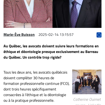
Archives
CARRIÈRE
ET
EMPLOIS
Marie-Ève Buisson
2025-02-14 13:15:57
AVOCATS
Au Québec, les avocats doivent suivre leurs formations en
ET
éthique et déontologie presque exclusivement au Barreau
JURISTES
du Québec. Un contrôle trop rigide?
Offres
d'emploi
Tous les deux ans, les avocats québécois
Formation
doivent compléter 30 heures de
Continue
formation professionnelle continue (FCO),
Métiers
dont trois heures spécifiquement
consacrées à l’éthique et la déontologie
Scoop?
Catherine Ouimet
ou à la pratique professionnelle.
CABINETS