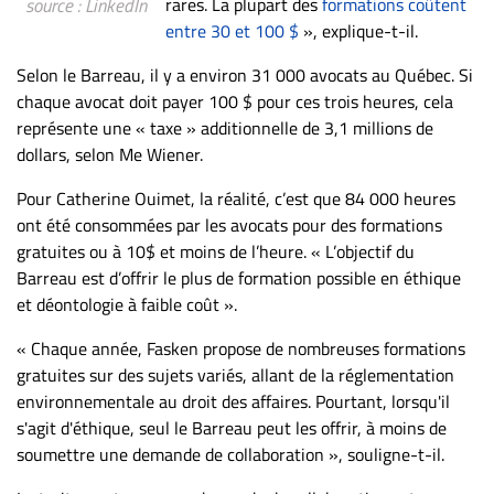
Nous
rares. La plupart des
formations coûtent
source : LinkedIn
joindre
entre 30 et 100 $
», explique-t-il.
À
Selon le Barreau, il y a environ 31 000 avocats au Québec. Si
propos
chaque avocat doit payer 100 $ pour ces trois heures, cela
Infolettre
représente une « taxe » additionnelle de 3,1 millions de
dollars, selon Me Wiener.
S’abonner
FAQ
Pour Catherine Ouimet, la réalité, c’est que 84 000 heures
ont été consommées par les avocats pour des formations
Politique de
gratuites ou à 10$ et moins de l’heure. « L’objectif du
confidentialité
Barreau est d’offrir le plus de formation possible en éthique
et déontologie à faible coût ».
« Chaque année, Fasken propose de nombreuses formations
gratuites sur des sujets variés, allant de la réglementation
environnementale au droit des affaires. Pourtant, lorsqu'il
s'agit d'éthique, seul le Barreau peut les offrir, à moins de
soumettre une demande de collaboration », souligne-t-il.