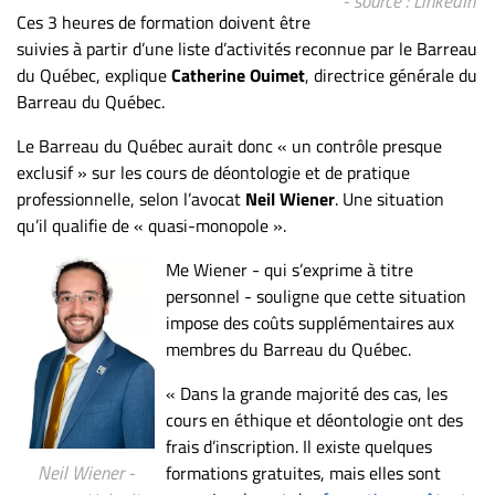
- source : LinkedIn
ET
Ces 3 heures de formation doivent être
suivies à partir d’une liste d’activités reconnue par le Barreau
ENTREPRISES
du Québec, explique
Catherine Ouimet
, directrice générale du
Espace
Barreau du Québec.
entreprises
Le Barreau du Québec aurait donc « un contrôle presque
Page
exclusif » sur les cours de déontologie et de pratique
entreprises
professionnelle, selon l’avocat
Neil
Wiener
. Une situation
Publier
qu’il qualifie de « quasi-monopole ».
un
emploi
Me Wiener - qui s’exprime à titre
personnel - souligne que cette situation
Publicité
impose des coûts supplémentaires aux
Solutions de
membres du Barreau du Québec.
recrutements
« Dans la grande majorité des cas, les
TROUVEZ-
cours en éthique et déontologie ont des
NOUS
frais d’inscription. Il existe quelques
Neil Wiener -
formations gratuites, mais elles sont