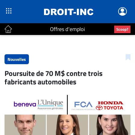
Offres d'emploi
Scoop?
ACTUALITÉS
Accueil
Nouvelles
En
Poursuite de 70 M$ contre trois
Continu
fabricants automobiles
Nominations
Bureaux
Conseillers
Juridiques
Campus
Carrière