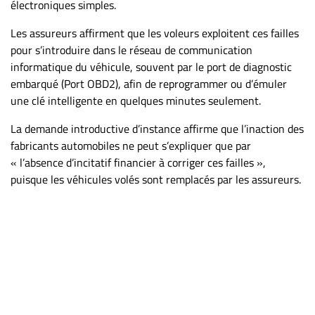
Nous
électroniques simples.
joindre
Les assureurs affirment que les voleurs exploitent ces failles
À
pour s’introduire dans le réseau de communication
propos
informatique du véhicule, souvent par le port de diagnostic
Infolettre
embarqué (Port OBD2), afin de reprogrammer ou d’émuler
une clé intelligente en quelques minutes seulement.
S’abonner
FAQ
La demande introductive d’instance affirme que l’inaction des
Politique de
fabricants automobiles ne peut s’expliquer que par
confidentialité
« l’absence d’incitatif financier à corriger ces failles »,
puisque les véhicules volés sont remplacés par les assureurs.