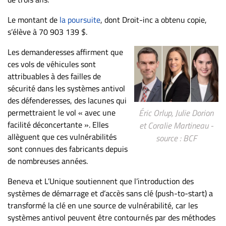
ET
Le montant de
la poursuite
, dont Droit-inc a obtenu copie,
ENTREPRISES
s’élève à 70 903 139 $.
Espace
Les demanderesses affirment que
entreprises
ces vols de véhicules sont
Page
attribuables à des failles de
entreprises
sécurité dans les systèmes antivol
Publier
des défenderesses, des lacunes qui
un
permettraient le vol « avec une
Éric Orlup, Julie Dorion
emploi
facilité déconcertante ». Elles
et Coralie Martineau -
allèguent que ces vulnérabilités
Publicité
source : BCF
sont connues des fabricants depuis
Solutions de
de nombreuses années.
recrutements
TROUVEZ-
Beneva et L’Unique soutiennent que l’introduction des
systèmes de démarrage et d’accès sans clé (push-to-start) a
NOUS
transformé la clé en une source de vulnérabilité, car les
systèmes antivol peuvent être contournés par des méthodes