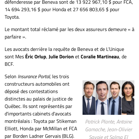
défenderesse par Beneva sont de 13 922 967,10 $ pour FCA,
14 694 293,16 $ pour Honda et 27 656 803,65 $ pour
Toyota.
Le montant total réclamé par les deux assureurs demeure « à
parfaire ».
Les avocats derrière la requête de Beneva et de L’Unique
sont Mes
Éric Orlup
,
Julie Dorion
et
Coralie Martineau
, de
BCF.
Selon
Insurance Portal
, les trois
constructeurs automobiles ont
déposé des contestations
distinctes au palais de justice de
Québec. Ils sont représentés par
d'importants cabinets d'avocats
montréalais : Toyota par Stikeman
Patrick Plante, Antoine
Elliott, Honda par McMillan et FCA
Gamache, Jean-Olivier
par Borden Ladner Gervais (BLG).
Savoie et Salma El