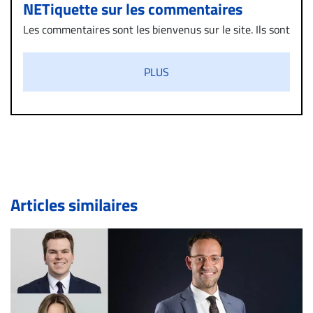
NETiquette sur les commentaires
Les commentaires sont les bienvenus sur le site. Ils sont
validés par la Rédaction avant d’être publiés et exclus
s’ils présentent un caractère injurieux, raciste ou
PLUS
diffamatoire. Si malgré cette politique de modération,
un commentaire publié sur le site vous dérange, prenez
immédiatement contact par courriel (info@droit-
inc.com) avec la Rédaction. Si votre demande apparait
légitime, le commentaire sera retiré sur le champ. Vous
pouvez également utiliser l’espace dédié aux
commentaires pour publier, dans les mêmes conditions
de validation, un droit de réponse.
Articles similaires
Bien à vous,
La Rédaction de Droit-inc.com