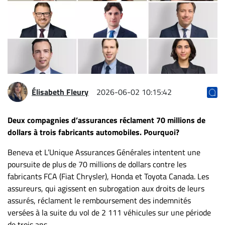
Archives
CARRIÈRE
ET
EMPLOIS
AVOCATS
Élisabeth Fleury
2026-06-02 10:15:42
ET
JURISTES
Deux compagnies d’assurances réclament 70 millions de
dollars à trois fabricants automobiles. Pourquoi?
Offres
d'emploi
Beneva et L’Unique Assurances Générales intentent une
Formation
poursuite de plus de 70 millions de dollars contre les
Continue
fabricants FCA (Fiat Chrysler), Honda et Toyota Canada. Les
Métiers
assureurs, qui agissent en subrogation aux droits de leurs
assurés, réclament le remboursement des indemnités
Scoop?
versées à la suite du vol de 2 111 véhicules sur une période
CABINETS
de trois ans.