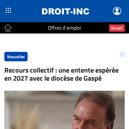
Offres d'emploi
Scoop?
ACTUALITÉS
Accueil
Nouvelles
En
Recours collectif : une entente espérée
Continu
en 2027 avec le diocèse de Gaspé
Nominations
Bureaux
Conseillers
Juridiques
Campus
Carrière