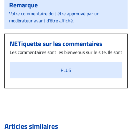
Remarque
Votre commentaire doit être approuvé par un
modérateur avant d’être affiché.
NETiquette sur les commentaires
Les commentaires sont les bienvenus sur le site. Ils sont
validés par la Rédaction avant d’être publiés et exclus
s’ils présentent un caractère injurieux, raciste ou
PLUS
diffamatoire. Si malgré cette politique de modération,
un commentaire publié sur le site vous dérange, prenez
immédiatement contact par courriel (info@droit-
inc.com) avec la Rédaction. Si votre demande apparait
légitime, le commentaire sera retiré sur le champ. Vous
pouvez également utiliser l’espace dédié aux
commentaires pour publier, dans les mêmes conditions
de validation, un droit de réponse.
Articles similaires