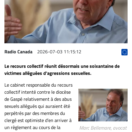
Archives
CARRIÈRE
ET
EMPLOIS
AVOCATS
Radio Canada
2026-07-03 11:15:12
ET
Le recours collectif réunit désormais une soixantaine de
JURISTES
victimes alléguées d'agressions sexuelles.
Offres
d'emploi
Le cabinet responsable du recours
collectif intenté contre le diocèse
Formation
de Gaspé relativement à des abus
Continue
sexuels allégués qui auraient été
Métiers
perpétrés par des membres du
Scoop?
clergé est optimiste d’en arriver à
un règlement au cours de la
Marc Bellemare, avocat
CABINETS