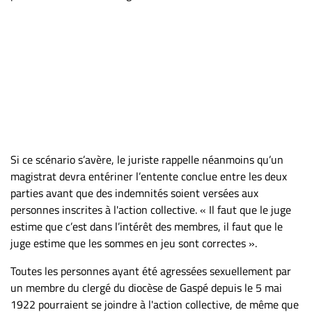
Nous
joindre
À
propos
Infolettre
S’abonner
FAQ
Politique de
Si ce scénario s’avère, le juriste rappelle néanmoins qu’un
confidentialité
magistrat devra entériner l’entente conclue entre les deux
parties avant que des indemnités soient versées aux
personnes inscrites à l'action collective. « Il faut que le juge
estime que c’est dans l’intérêt des membres, il faut que le
juge estime que les sommes en jeu sont correctes ».
Toutes les personnes ayant été agressées sexuellement par
un membre du clergé du diocèse de Gaspé depuis le 5 mai
1922 pourraient se joindre à l'action collective, de même que