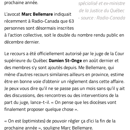
prochaine année.
spécialisé et ex-ministre
ET
de la Justice du Québec
ENTREPRISES
L’avocat
Marc Bellemare
indiquait
- source : Radio-Canada
récemment à Radio-Canada que 63
Espace
personnes sont désormais inscrites
entreprises
à l’action collective, soit le double du nombre rendu public en
Page
décembre dernier.
entreprises
Le recours a été officiellement autorisé par le juge de la Cour
Publier
supérieure du Québec
Damien
St-Onge
en août dernier et
un
des membres s'y sont ajoutés depuis. Me Bellemare, qui
emploi
mène d’autres recours similaires ailleurs en province, estime
Publicité
être en bonne voie d’obtenir un règlement dans cette affaire.
Solutions de
Je peux vous dire qu’il ne se passe pas un mois sans qu’il y ait
recrutements
des discussions, des rencontres ou des interventions de la
part du juge, lance-t-il. « On pense que les diocèses vont
TROUVEZ-
finalement proposer quelque chose ».
NOUS
« On est (optimistes) de pouvoir régler ça d’ici la fin de la
prochaine année », souligne Marc Bellemare.