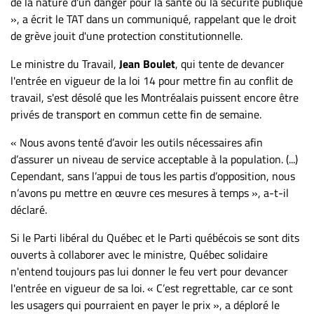
de la nature d'un danger pour la santé ou la sécurité publique
Nous
», a écrit le TAT dans un communiqué, rappelant que le droit
joindre
de grève jouit d'une protection constitutionnelle.
À
propos
Le ministre du Travail,
Jean Boulet
, qui tente de devancer
Infolettre
l'entrée en vigueur de la loi 14 pour mettre fin au conflit de
travail, s'est désolé que les Montréalais puissent encore être
S’abonner
privés de transport en commun cette fin de semaine.
FAQ
« Nous avons tenté d’avoir les outils nécessaires afin
Politique de
d’assurer un niveau de service acceptable à la population. (...)
confidentialité
Cependant, sans l’appui de tous les partis d’opposition, nous
n’avons pu mettre en œuvre ces mesures à temps », a-t-il
déclaré.
Si le Parti libéral du Québec et le Parti québécois se sont dits
ouverts à collaborer avec le ministre, Québec solidaire
n'entend toujours pas lui donner le feu vert pour devancer
l'entrée en vigueur de sa loi. « C’est regrettable, car ce sont
les usagers qui pourraient en payer le prix », a déploré le