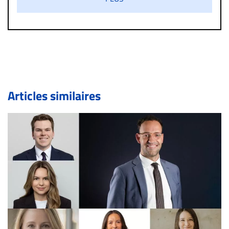
diffamatoire. Si malgré cette politique de modération,
un commentaire publié sur le site vous dérange, prenez
immédiatement contact par courriel (info@droit-
inc.com) avec la Rédaction. Si votre demande apparait
légitime, le commentaire sera retiré sur le champ. Vous
pouvez également utiliser l’espace dédié aux
commentaires pour publier, dans les mêmes conditions
de validation, un droit de réponse.
Articles similaires
Bien à vous,
La Rédaction de Droit-inc.com