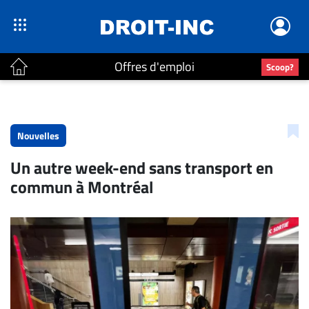
Offres d'emploi
Scoop?
ACTUALITÉS
Accueil
Nouvelles
En
Un autre week-end sans transport en
Continu
commun à Montréal
Nominations
Bureaux
Conseillers
Juridiques
Campus
Carrière