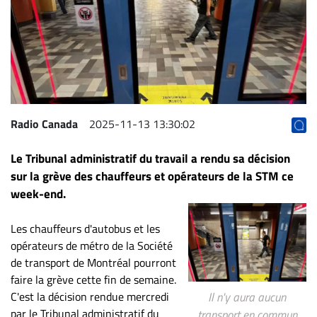
Archives
CARRIÈRE
ET
EMPLOIS
AVOCATS
Radio Canada
2025-11-13 13:30:02
ET
Le Tribunal administratif du travail a rendu sa décision
JURISTES
sur la grève des chauffeurs et opérateurs de la STM ce
Offres
week-end.
d'emploi
Formation
Les chauffeurs d'autobus et les
Continue
opérateurs de métro de la Société
de transport de Montréal pourront
Métiers
faire la grève cette fin de semaine.
Scoop?
C'est la décision rendue mercredi
Il n'y aura aucun
CABINETS
par le Tribunal administratif du
transport en commun