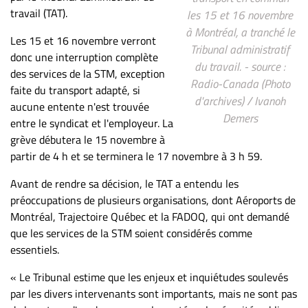
ET
travail (TAT).
les 15 et 16 novembre
ENTREPRISES
à Montréal, a tranché le
Les 15 et 16 novembre verront
Tribunal administratif
Espace
donc une interruption complète
du travail. - source :
entreprises
des services de la STM, exception
Radio-Canada (Photo
faite du transport adapté, si
Page
d'archives) / Ivanoh
aucune entente n'est trouvée
entreprises
Demers
entre le syndicat et l'employeur. La
Publier
grève débutera le 15 novembre à
un
partir de 4 h et se terminera le 17 novembre à 3 h 59.
emploi
Avant de rendre sa décision, le TAT a entendu les
Publicité
préoccupations de plusieurs organisations, dont Aéroports de
Solutions de
Montréal, Trajectoire Québec et la FADOQ, qui ont demandé
recrutements
que les services de la STM soient considérés comme
TROUVEZ-
essentiels.
NOUS
« Le Tribunal estime que les enjeux et inquiétudes soulevés
par les divers intervenants sont importants, mais ne sont pas