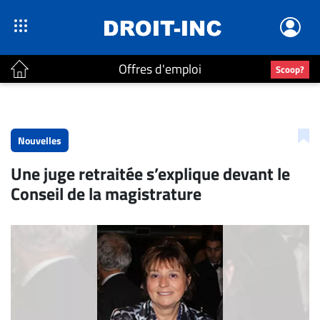
Offres d'emploi
Scoop?
ACTUALITÉS
Accueil
Nouvelles
En
Une juge retraitée s’explique devant le
Continu
Conseil de la magistrature
Nominations
Bureaux
Conseillers
Juridiques
Campus
Carrière