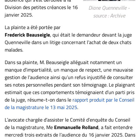
ET
Division des petites créances le 16
Diane Quenneville -
ENTREPRISES
janvier 2025.
source : Archive
Espace
La plainte a été portée par
entreprises
Frederick Beauseigle
, qui était le demandeur devant la juge
Quenneville dans un litige concernant l’achat de deux chats
Page
malades.
entreprises
Publier
Dans sa plainte, M. Beauseigle alléguait notamment un
un
manque d’impartialité, un manque de respect, une mauvaise
emploi
gestion de l’audience ainsi qu’un refus injustifié de consulter
ses notes personnelles pendant son témoignage. Le plaignant
Publicité
estimait que ces comportements témoignaient d’un parti pris
Solutions de
de la juge, résume-t-on dans le
rapport produit par le Conseil
recrutements
de la magistrature le 13 mai 2025
.
TROUVEZ-
L’avocate chargée d’assister le Comité d’enquête du Conseil
NOUS
de la magistrature, Me
Emmanuelle Rolland
, a fait entendre
mercredi trois extraits de l’audience du 16 janvier 2025. Dans