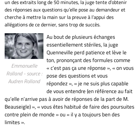
Nous
un des extraits long de 50 minutes, la juge tente d’obtenir
joindre
des réponses aux questions qu’elle pose au demandeur et
cherche à mettre la main sur la preuve à l’appui des
À
allégations de ce dernier, sans trop de succès.
propos
Infolettre
Au bout de plusieurs échanges
essentiellement stériles, la juge
S’abonner
Quenneville perd patience et lève le
FAQ
ton, prononçant des formules comme
Politique de
Emmanuelle
« c’est pas ça une réponse », « on vous
confidentialité
Rolland - source :
pose des questions et vous
Audren Rolland
répondez », « je ne suis plus capable
de vous entendre (en référence au fait
qu’elle n’arrive pas à avoir de réponses de la part de M.
Beauseigle) », « vous êtes habitué de faire des poursuites
contre plein de monde » ou « il y a toujours ben des
limites ».