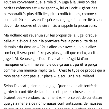
Tout en convenant que le rôle d’un juge à la Division des
petites créances est « exigeant », lui qui doit « gérer des
personnalités plus difficiles, plus conflictuelles, comme ça
semblait être le cas en l’espèce », ce juge demeure lié à son
devoir de réserve et de sérénité, a rappelé la procureure.
Me Rolland est revenue sur les propos de la juge lorsque
celle-ci a évoqué pour la première fois la possibilité de se
dessaisir du dossier. « Vous allez voir avec qui vous allez
tomber, il sera peut-être pas plus gentil que moi », a dit la
juge à M. Beauseigle. Pour l’avocate, il s’agit là d’un
manquement. « Il me semble que ça aurait pu être perçu
comme une menace implicite [...]. C’est le type de propos qui à
mon sens n’ont pas leur place », a souligné Me Rolland.
Selon l’avocate, bien que la juge Quenneville ait tenté de
garder le contrôle de l’audience et que les choses ne lui
étaient pas « rendues facilement », « force est de constater
que ça a mené à de nombreuses confrontations, de hausses
de ton et de conversations qui n’ont pas leur place dans une