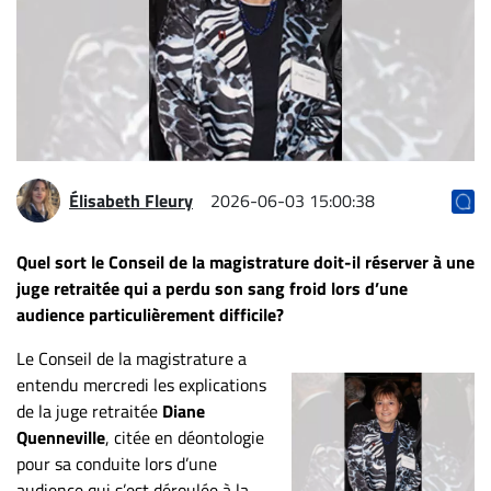
Archives
CARRIÈRE
ET
EMPLOIS
AVOCATS
Élisabeth Fleury
2026-06-03 15:00:38
ET
JURISTES
Quel sort le Conseil de la magistrature doit-il réserver à une
juge retraitée qui a perdu son sang froid lors d’une
Offres
audience particulièrement difficile?
d'emploi
Formation
Le Conseil de la magistrature a
Continue
entendu mercredi les explications
Métiers
de la juge retraitée
Diane
Quenneville
, citée en déontologie
Scoop?
pour sa conduite lors d’une
CABINETS
audience qui s’est déroulée à la