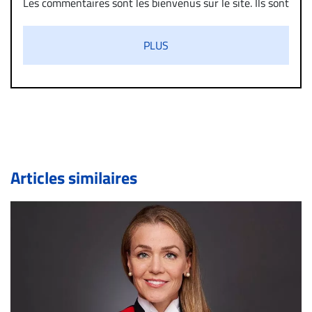
Les commentaires sont les bienvenus sur le site. Ils sont
validés par la Rédaction avant d’être publiés et exclus
s’ils présentent un caractère injurieux, raciste ou
PLUS
diffamatoire. Si malgré cette politique de modération,
un commentaire publié sur le site vous dérange, prenez
immédiatement contact par courriel (info@droit-
inc.com) avec la Rédaction. Si votre demande apparait
légitime, le commentaire sera retiré sur le champ. Vous
pouvez également utiliser l’espace dédié aux
commentaires pour publier, dans les mêmes conditions
de validation, un droit de réponse.
Articles similaires
Bien à vous,
La Rédaction de Droit-inc.com