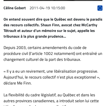
ET
Céline Gobert
2011-04-19 10:15:00
ENTREPRISES
On entend souvent dire que le Québec est devenu le paradis
Espace
des recours collectifs.
Shaun Finn
, avocat chez McCarthy
entreprises
Tétrault et auteur d’un mémoire sur le sujet, appelle les
Page
tribunaux à la plus grande prudence...
entreprises
Publier
Depuis 2003, certains amendements du code de
un
procédure civil (l’article 1002 notamment) ont entraîné un
emploi
changement culturel de la part des tribunaux.
Publicité
« Il y a eu un revirement, une libéralisation progressive.
Solutions de
Aujourd’hui, le recours collectif n’est plus exceptionnel »,
recrutements
déclare Me Finn.
TROUVEZ-
NOUS
La flexibilité du cadre législatif, au Québec et dans les
autres provinces canadiennes, a introduit selon lui cette