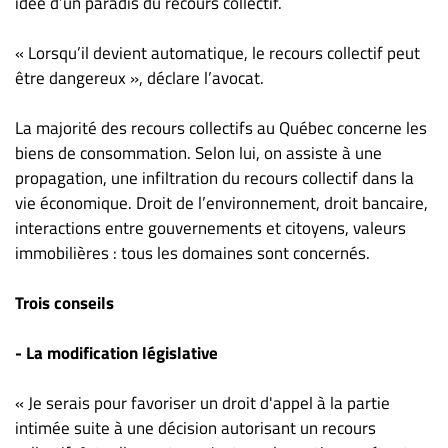
idée d’un paradis du recours collectif.
Nous
joindre
« Lorsqu’il devient automatique, le recours collectif peut
À
être dangereux », déclare l’avocat.
propos
Infolettre
La majorité des recours collectifs au Québec concerne les
S’abonner
biens de consommation. Selon lui, on assiste à une
FAQ
propagation, une infiltration du recours collectif dans la
vie économique. Droit de l’environnement, droit bancaire,
Politique de
interactions entre gouvernements et citoyens, valeurs
confidentialité
immobilières : tous les domaines sont concernés.
Trois conseils
- La modification législative
« Je serais pour favoriser un droit d'appel à la partie
intimée suite à une décision autorisant un recours