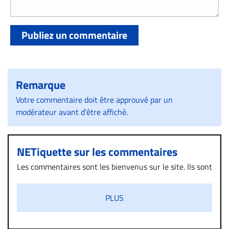
Publiez un commentaire
Remarque
Votre commentaire doit être approuvé par un
modérateur avant d’être affiché.
NETiquette sur les commentaires
Les commentaires sont les bienvenus sur le site. Ils sont
validés par la Rédaction avant d’être publiés et exclus
s’ils présentent un caractère injurieux, raciste ou
PLUS
diffamatoire. Si malgré cette politique de modération,
un commentaire publié sur le site vous dérange, prenez
immédiatement contact par courriel (info@droit-