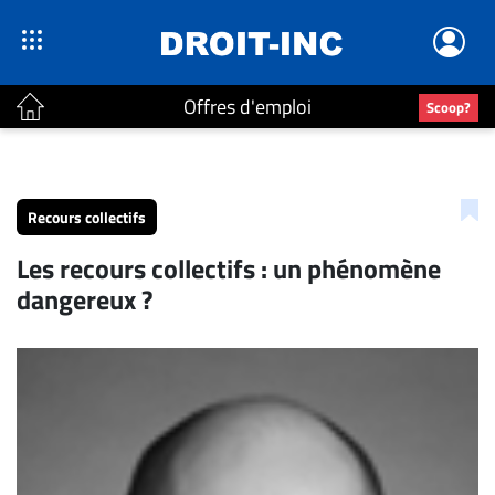
Offres d'emploi
Scoop?
ACTUALITÉS
Accueil
Recours collectifs
En
Les recours collectifs : un phénomène
Continu
dangereux ?
Nominations
Bureaux
Conseillers
Juridiques
Campus
Carrière