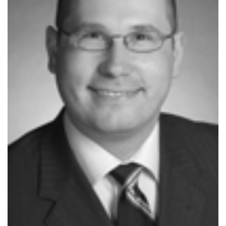
Archives
CARRIÈRE
ET
EMPLOIS
AVOCATS
ET
JURISTES
Offres
d'emploi
Formation
Continue
Métiers
Scoop?
CABINETS