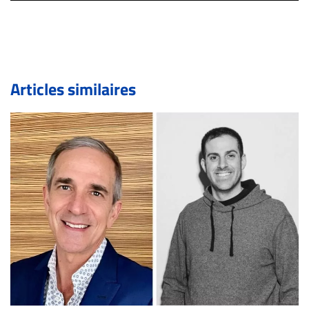
inc.com) avec la Rédaction. Si votre demande apparait
légitime, le commentaire sera retiré sur le champ. Vous
pouvez également utiliser l’espace dédié aux
commentaires pour publier, dans les mêmes conditions
de validation, un droit de réponse.
Articles similaires
Bien à vous,
La Rédaction de Droit-inc.com