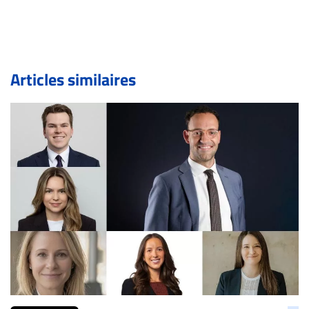
inc.com) avec la Rédaction. Si votre demande apparait
légitime, le commentaire sera retiré sur le champ. Vous
pouvez également utiliser l’espace dédié aux
commentaires pour publier, dans les mêmes conditions
de validation, un droit de réponse.
Articles similaires
Bien à vous,
La Rédaction de Droit-inc.com