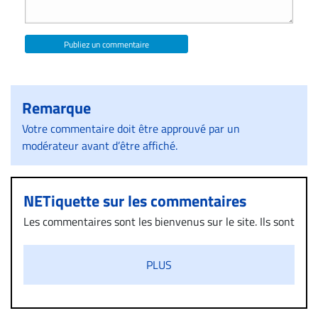
Publiez un commentaire
Remarque
Votre commentaire doit être approuvé par un
modérateur avant d’être affiché.
NETiquette sur les commentaires
Les commentaires sont les bienvenus sur le site. Ils sont
validés par la Rédaction avant d’être publiés et exclus
s’ils présentent un caractère injurieux, raciste ou
PLUS
diffamatoire. Si malgré cette politique de modération,
un commentaire publié sur le site vous dérange, prenez
immédiatement contact par courriel (info@droit-