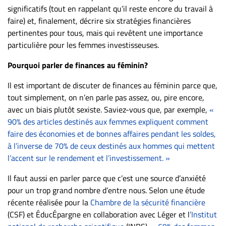
significatifs (tout en rappelant qu’il reste encore du travail à
ET
faire) et, finalement, décrire six stratégies financières
ENTREPRISES
pertinentes pour tous, mais qui revêtent une importance
Espace
particulière pour les femmes investisseuses.
entreprises
Pourquoi parler de finances au féminin?
Page
entreprises
Il est important de discuter de finances au féminin parce que,
Publier
tout simplement, on n’en parle pas assez, ou, pire encore,
un
avec un biais plutôt sexiste. Saviez-vous que, par exemple,
«
emploi
90% des articles destinés aux femmes expliquent comment
faire des économies et de bonnes affaires pendant les soldes,
Publicité
à l’inverse de 70% de ceux destinés aux hommes qui mettent
Solutions de
l’accent sur le rendement et l’investissement. »
recrutements
Il faut aussi en parler parce que c’est une source d’anxiété
TROUVEZ-
pour un trop grand nombre d’entre nous. Selon une étude
NOUS
récente réalisée pour la
Chambre de la sécurité financière
(CSF) et ÉducÉpargne en collaboration avec Léger et l
’Institut