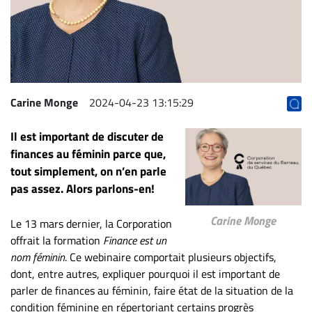
Archives
CARRIÈRE
ET
EMPLOIS
Carine Monge
2024-04-23 13:15:29
AVOCATS
Il est important de discuter de
ET
finances au féminin parce que,
JURISTES
tout simplement, on n’en parle
Offres
pas assez. Alors parlons-en!
d'emploi
Carine Monge
Formation
Le 13 mars dernier, la Corporation
Continue
offrait la formation
Finance est un
nom féminin
. Ce webinaire comportait plusieurs objectifs,
Métiers
dont, entre autres, expliquer pourquoi il est important de
Scoop?
parler de finances au féminin, faire état de la situation de la
CABINETS
condition féminine en répertoriant certains progrès