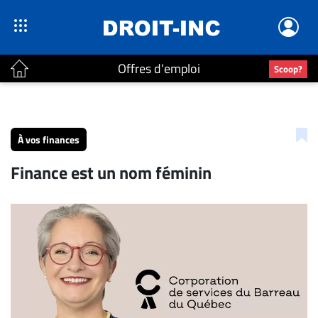
Offres d'emploi
Scoop?
ACTUALITÉS
Accueil
À vos finances
En
Finance est un nom féminin
Continu
Nominations
Bureaux
Conseillers
Juridiques
Campus
Carrière