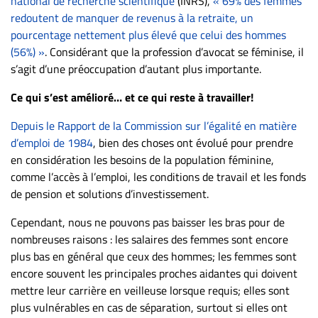
national de recherche scientifique
(INRS),
« 69% des femmes
Nous
redoutent de manquer de revenus à la retraite, un
joindre
pourcentage nettement plus élevé que celui des hommes
À
(56%) »
. Considérant que la profession d’avocat se féminise, il
propos
s’agit d’une préoccupation d’autant plus importante.
Infolettre
Ce qui s’est amélioré… et ce qui reste à travailler!
S’abonner
FAQ
Depuis le Rapport de la Commission sur l’égalité en matière
d’emploi de 1984
, bien des choses ont évolué pour prendre
Politique de
en considération les besoins de la population féminine,
confidentialité
comme l’accès à l’emploi, les conditions de travail et les fonds
de pension et solutions d’investissement.
Cependant, nous ne pouvons pas baisser les bras pour de
nombreuses raisons : les salaires des femmes sont encore
plus bas en général que ceux des hommes; les femmes sont
encore souvent les principales proches aidantes qui doivent
mettre leur carrière en veilleuse lorsque requis; elles sont
plus vulnérables en cas de séparation, surtout si elles ont