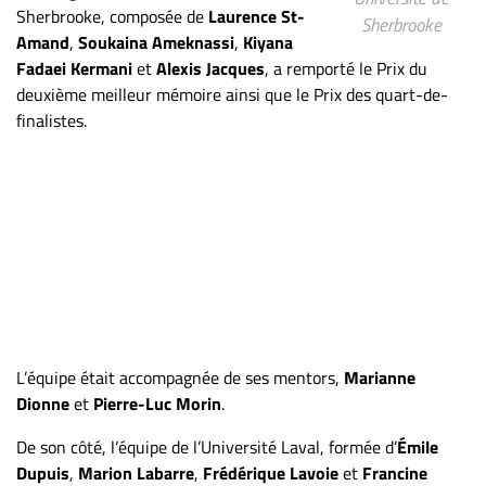
Sherbrooke, composée de
Laurence St-
ET
Sherbrooke
Amand
,
Soukaina Ameknassi
,
Kiyana
ENTREPRISES
Fadaei Kermani
et
Alexis Jacques
, a remporté le Prix du
Espace
deuxième meilleur mémoire ainsi que le Prix des quart-de-
entreprises
finalistes.
Page
entreprises
Publier
un
emploi
Publicité
Solutions de
recrutements
L’équipe était accompagnée de ses mentors,
Marianne
TROUVEZ-
Dionne
et
Pierre-Luc Morin
.
NOUS
De son côté, l’équipe de l’Université Laval, formée d’
Émile
Dupuis
,
Marion Labarre
,
Frédérique Lavoie
et
Francine