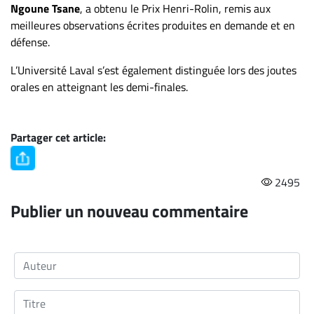
Nous
Ngoune Tsane
, a obtenu le Prix Henri-Rolin, remis aux
joindre
meilleures observations écrites produites en demande et en
À
défense.
propos
L’Université Laval s’est également distinguée lors des joutes
Infolettre
orales en atteignant les demi-finales.
S’abonner
FAQ
Partager cet article:
Politique de
confidentialité
2495
Publier un nouveau commentaire