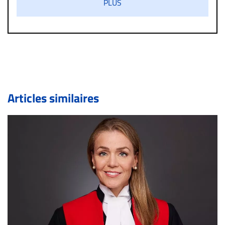
PLUS
diffamatoire. Si malgré cette politique de modération,
un commentaire publié sur le site vous dérange, prenez
immédiatement contact par courriel (info@droit-
inc.com) avec la Rédaction. Si votre demande apparait
légitime, le commentaire sera retiré sur le champ. Vous
pouvez également utiliser l’espace dédié aux
commentaires pour publier, dans les mêmes conditions
de validation, un droit de réponse.
Articles similaires
Bien à vous,
La Rédaction de Droit-inc.com