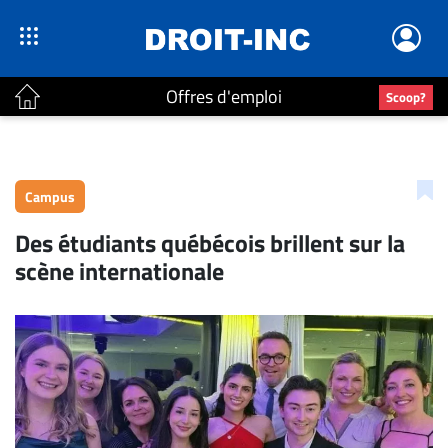
Offres d'emploi
Scoop?
ACTUALITÉS
Accueil
Campus
En
Des étudiants québécois brillent sur la
Continu
scène internationale
Nominations
Bureaux
Conseillers
Juridiques
Campus
Carrière