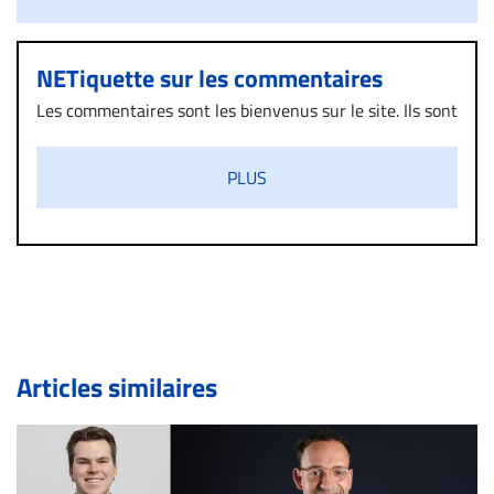
NETiquette sur les commentaires
Les commentaires sont les bienvenus sur le site. Ils sont
validés par la Rédaction avant d’être publiés et exclus
s’ils présentent un caractère injurieux, raciste ou
PLUS
diffamatoire. Si malgré cette politique de modération,
un commentaire publié sur le site vous dérange, prenez
immédiatement contact par courriel (info@droit-
inc.com) avec la Rédaction. Si votre demande apparait
légitime, le commentaire sera retiré sur le champ. Vous
pouvez également utiliser l’espace dédié aux
commentaires pour publier, dans les mêmes conditions
de validation, un droit de réponse.
Articles similaires
Bien à vous,
La Rédaction de Droit-inc.com