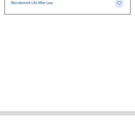
Recrutement Life After Law
ACTUALITÉS
CARRIÈRE ET EMPLOIS