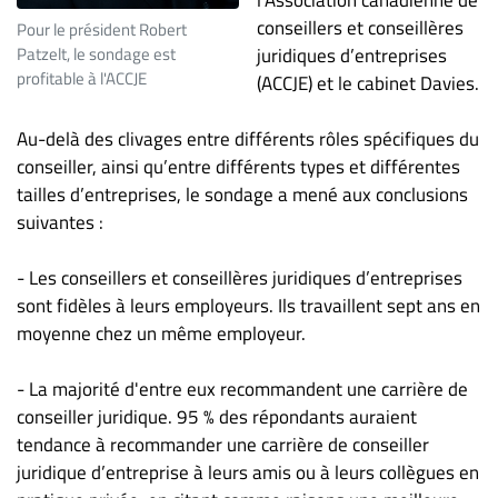
Nous
conseillers et conseillères
joindre
Pour le président Robert
Patzelt, le sondage est
juridiques d’entreprises
À
profitable à l'ACCJE
(ACCJE) et le cabinet Davies.
propos
Infolettre
Au-delà des clivages entre différents rôles spécifiques du
S’abonner
conseiller, ainsi qu’entre différents types et différentes
tailles d’entreprises, le sondage a mené aux conclusions
FAQ
suivantes :
Politique de
confidentialité
- Les conseillers et conseillères juridiques d’entreprises
sont fidèles à leurs employeurs. Ils travaillent sept ans en
moyenne chez un même employeur.
- La majorité d'entre eux recommandent une carrière de
conseiller juridique. 95 % des répondants auraient
tendance à recommander une carrière de conseiller
juridique d’entreprise à leurs amis ou à leurs collègues en