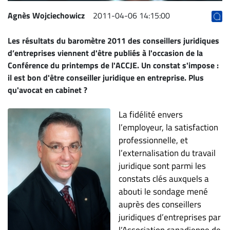
ET
Agnès Wojciechowicz
2011-04-06 14:15:00
ENTREPRISES
Les résultats du baromètre 2011 des conseillers juridiques
Espace
d’entreprises viennent d'être publiés à l'occasion de la
entreprises
Conférence du printemps de l'ACCJE. Un constat s'impose :
Page
il est bon d'être conseiller juridique en entreprise. Plus
entreprises
qu'avocat en cabinet ?
Publier
un
La fidélité envers
emploi
l’employeur, la satisfaction
Publicité
professionnelle, et
l’externalisation du travail
Solutions de
juridique sont parmi les
recrutements
constats clés auxquels a
TROUVEZ-
abouti le sondage mené
NOUS
auprès des conseillers
juridiques d’entreprises par
l’Association canadienne de