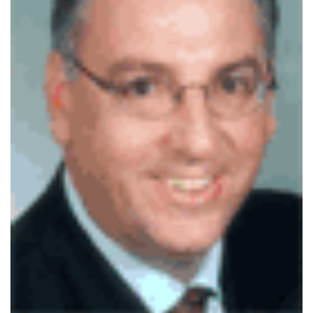
Archives
CARRIÈRE
ET
EMPLOIS
AVOCATS
ET
JURISTES
Offres
d'emploi
Formation
Continue
Métiers
Scoop?
CABINETS