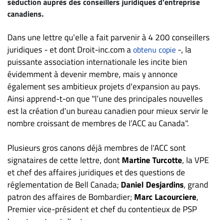
séduction auprès des conseillers juridiques d'entreprise
ET
canadiens.
ENTREPRISES
Dans une lettre qu'elle a fait parvenir à 4 200 conseillers
Espace
juridiques - et dont Droit-inc.com a
-, la
obtenu copie
entreprises
puissante association internationale les incite bien
Page
évidemment à devenir membre, mais y annonce
entreprises
également ses ambitieux projets d'expansion au pays.
Publier
Ainsi apprend-t-on que "l’une des principales nouvelles
un
est la création d’un bureau canadien pour mieux servir le
emploi
nombre croissant de membres de l’ACC au Canada".
Publicité
Plusieurs gros canons déjà membres de l'ACC sont
Solutions de
signataires de cette lettre, dont
Martine Turcotte
, la VPE
recrutements
et chef des affaires juridiques et des questions de
TROUVEZ-
réglementation de Bell Canada;
Daniel Desjardins
, grand
NOUS
patron des affaires de Bombardier;
Marc Lacourciere
,
Premier vice-président et chef du contentieux de PSP