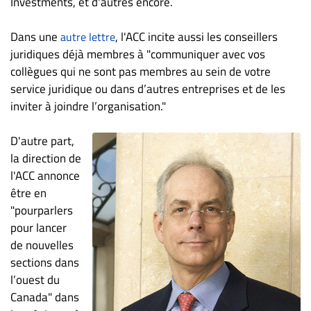
Investments, et d'autres encore.
Nous
joindre
Dans une
, l'ACC incite aussi les conseillers
autre lettre
À
juridiques déjà membres à "communiquer avec vos
propos
collègues qui ne sont pas membres au sein de votre
Infolettre
service juridique ou dans d’autres entreprises et de les
S’abonner
inviter à joindre l’organisation."
FAQ
D'autre part,
Politique de
la direction de
confidentialité
l'ACC annonce
être en
"pourparlers
pour lancer
de nouvelles
sections dans
l’ouest du
Canada" dans