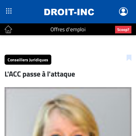
Offres d'emploi
Scoop?
ACTUALITÉS
Accueil
Conseillers Juridiques
En
L'ACC passe à l'attaque
Continu
Nominations
Bureaux
Conseillers
Juridiques
Campus
Carrière