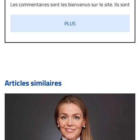
Les commentaires sont les bienvenus sur le site. Ils sont
validés par la Rédaction avant d’être publiés et exclus
s’ils présentent un caractère injurieux, raciste ou
PLUS
diffamatoire. Si malgré cette politique de modération,
un commentaire publié sur le site vous dérange, prenez
immédiatement contact par courriel (info@droit-
inc.com) avec la Rédaction. Si votre demande apparait
légitime, le commentaire sera retiré sur le champ. Vous
pouvez également utiliser l’espace dédié aux
commentaires pour publier, dans les mêmes conditions
de validation, un droit de réponse.
Articles similaires
Bien à vous,
La Rédaction de Droit-inc.com