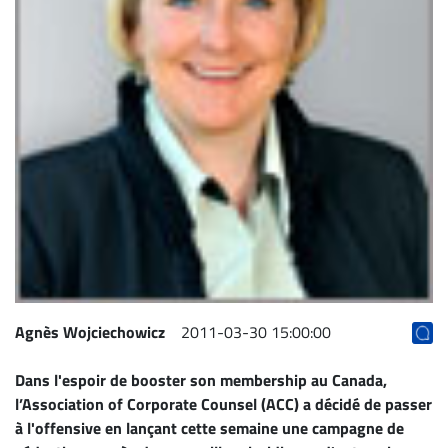
Archives
CARRIÈRE
ET
EMPLOIS
AVOCATS
ET
JURISTES
Offres
d'emploi
Formation
Agnès Wojciechowicz
2011-03-30 15:00:00
Continue
Métiers
Dans l'espoir de booster son membership au Canada,
Scoop?
l’Association of Corporate Counsel (ACC) a décidé de passer
à l'offensive en lançant cette semaine une campagne de
CABINETS