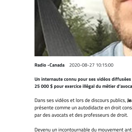
Espace
entreprises
Page
entreprises
Publier
un
emploi
Radio -Canada
2020-08-27 10:15:00
Publicité
Solutions de
Un internaute connu pour ses vidéos diffusées 
recrutements
25 000 $ pour exercice illégal du métier d’avocat
TROUVEZ-
Dans ses vidéos et lors de discours publics,
Je
NOUS
présente comme un autodidacte en droit consti
par des avocats et des professeurs de droit.
Nous
joindre
Devenu un incontournable du mouvement anti