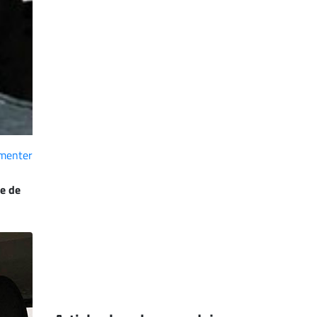
menter
le de