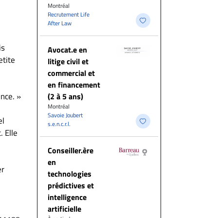
Montréal
Recrutement Life
After Law
is
Avocat.e en
etite
litige civil et
commercial et
en financement
ence. »
(2 à 5 ans)
Montréal
Savoie Joubert
el
s.e.n.c.r.l.
. Elle
Conseiller.ère
en
er
technologies
prédictives et
intelligence
artificielle