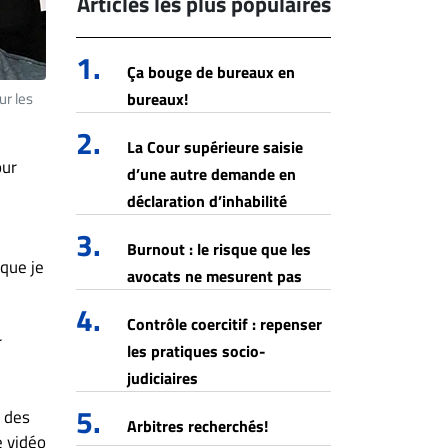
Articles les plus populaires
1.
Ça bouge de bureaux en
ur les
bureaux!
2.
La Cour supérieure saisie
our
d’une autre demande en
déclaration d’inhabilité
3.
Burnout : le risque que les
 que je
avocats ne mesurent pas
4.
Contrôle coercitif : repenser
r
les pratiques socio-
judiciaires
5.
e des
Arbitres recherchés!
e vidéo