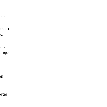
 les
pas un
s.
it,
ifique
es
orter