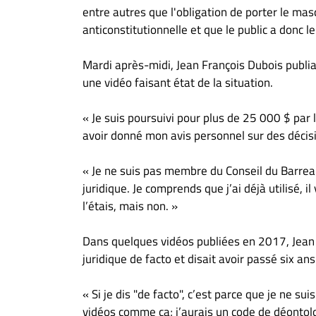
À
entre autres que l'obligation de porter le ma
propos
anticonstitutionnelle et que le public a donc le
Infolettre
Mardi après-midi, Jean François Dubois publi
S’abonner
une vidéo faisant état de la situation.
FAQ
Politique de
« Je suis poursuivi pour plus de 25 000 $ pa
confidentialité
avoir donné mon avis personnel sur des décisi
« Je ne suis pas membre du Conseil du Barreau
juridique. Je comprends que j’ai déjà utilisé, i
l’étais, mais non. »
Dans quelques vidéos publiées en 2017, Jean F
juridique de facto et disait avoir passé six ans
« Si je dis "de facto", c’est parce que je ne s
vidéos comme ça; j’aurais un code de déontolog