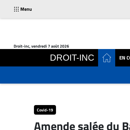
Menu
ACTUALITÉS
Accueil
Droit-inc, vendredi 7 août 2026
En
DROIT-INC
EN 
Continu
Nominations
Bureaux
Conseillers
Juridiques
Campus
Carrière
Covid-19
Archives
Amende salée du Ba
CARRIÈRE