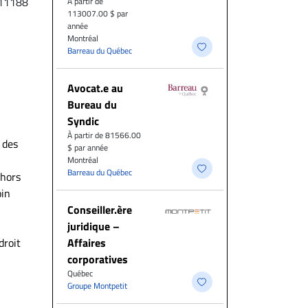
11188
À partir de
113007.00 $ par
année
Montréal
Barreau du Québec
Avocat.e au
Bureau du
Syndic
À partir de 81566.00
 des
$ par année
Montréal
Barreau du Québec
 hors
oin
Conseiller.ère
juridique –
droit
Affaires
corporatives
Québec
Groupe Montpetit