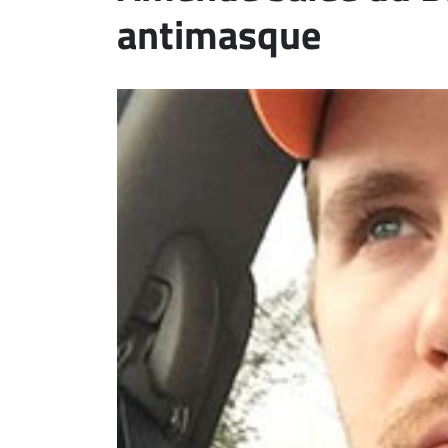
antimasque
ET
EMPLOIS
AVOCATS
ET
JURISTES
Offres
d'emploi
Formation
Continue
Métiers
Scoop?
CABINETS
ET
ENTREPRISES