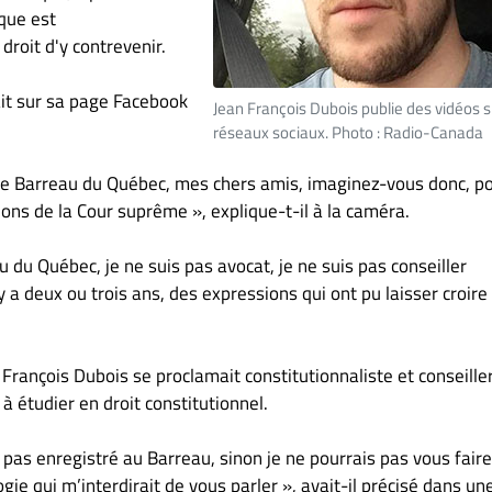
sque est
 droit d'y contrevenir.
ait sur sa page Facebook
Jean François Dubois publie des vidéos s
réseaux sociaux. Photo : Radio-Canada
r le Barreau du Québec, mes chers amis, imaginez-vous donc, p
ons de la Cour suprême », explique-t-il à la caméra.
 du Québec, je ne suis pas avocat, je ne suis pas conseiller
l y a deux ou trois ans, des expressions qui ont pu laisser croire
rançois Dubois se proclamait constitutionnaliste et conseille
 à étudier en droit constitutionnel.
uis pas enregistré au Barreau, sinon je ne pourrais pas vous fair
ie qui m’interdirait de vous parler », avait-il précisé dans un