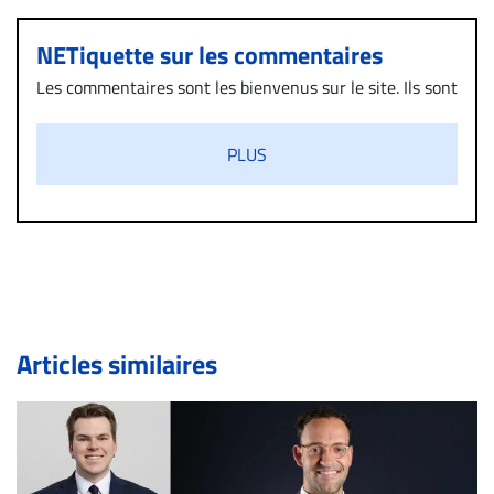
NETiquette sur les commentaires
Les commentaires sont les bienvenus sur le site. Ils sont
validés par la Rédaction avant d’être publiés et exclus
s’ils présentent un caractère injurieux, raciste ou
PLUS
diffamatoire. Si malgré cette politique de modération,
un commentaire publié sur le site vous dérange, prenez
immédiatement contact par courriel (info@droit-
inc.com) avec la Rédaction. Si votre demande apparait
légitime, le commentaire sera retiré sur le champ. Vous
pouvez également utiliser l’espace dédié aux
commentaires pour publier, dans les mêmes conditions
de validation, un droit de réponse.
Articles similaires
Bien à vous,
La Rédaction de Droit-inc.com