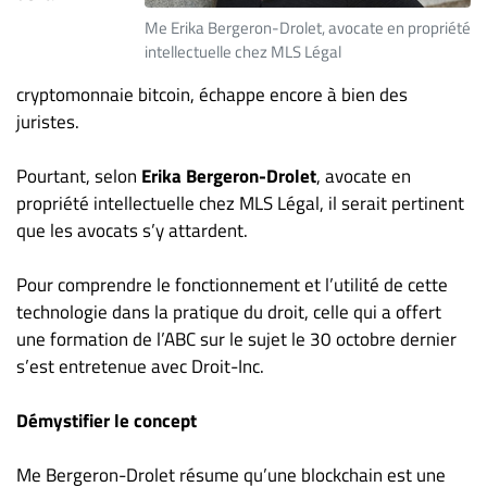
ET
Me Erika Bergeron-Drolet, avocate en propriété
ENTREPRISES
intellectuelle chez MLS Légal
Espace
cryptomonnaie bitcoin, échappe encore à bien des
entreprises
juristes.
Page
Pourtant, selon
Erika Bergeron-Drolet
, avocate en
entreprises
propriété intellectuelle chez MLS Légal, il serait pertinent
Publier
que les avocats s’y attardent.
un
emploi
Pour comprendre le fonctionnement et l’utilité de cette
Publicité
technologie dans la pratique du droit, celle qui a offert
Solutions de
une formation de l’ABC sur le sujet le 30 octobre dernier
recrutements
s’est entretenue avec Droit-Inc.
TROUVEZ-
Démystifier le concept
NOUS
Me Bergeron-Drolet résume qu’une blockchain est une