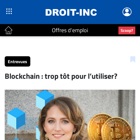
Offres d'emploi
Scoop?
ACTUALITÉS
Accueil
Entrevues
En
Blockchain : trop tôt pour l’utiliser?
Continu
Nominations
Bureaux
Conseillers
Juridiques
Campus
Carrière