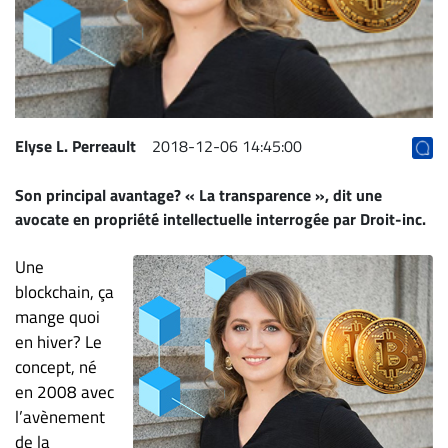
Archives
CARRIÈRE
ET
EMPLOIS
Elyse L. Perreault
2018-12-06 14:45:00
AVOCATS
Son principal avantage? « La transparence », dit une
ET
avocate en propriété intellectuelle interrogée par Droit-inc.
JURISTES
Offres
Une
d'emploi
blockchain, ça
mange quoi
Formation
en hiver? Le
Continue
concept, né
Métiers
en 2008 avec
Scoop?
l’avènement
CABINETS
de la