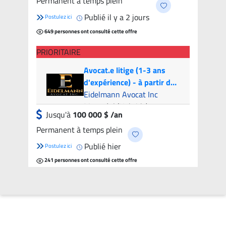
Permanent à temps plein
candidats
Publié il y a 2 jours
Postulez ici
649 personnes ont consulté cette offre
PRIORITAIRE
Avocat.e litige (1-3 ans
d'expérience) - à partir de
100k par année | Litigation
Eidelmann Avocat Inc
Attorney (1-3 years of
Montréal (Hybride)
Jusqu'à
100 000 $ /an
experience) - from 100k
Permanent à temps plein
per year
Publié hier
Postulez ici
241 personnes ont consulté cette offre