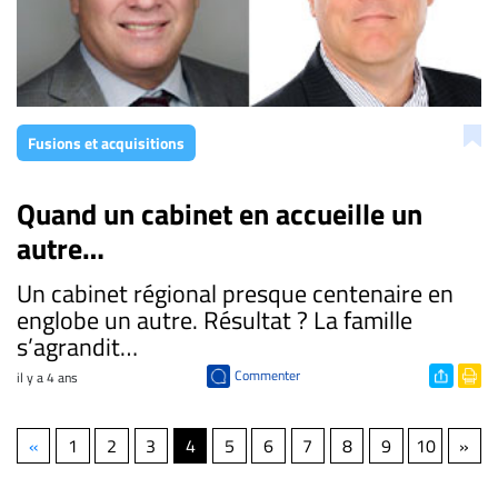
Fusions et acquisitions
Quand un cabinet en accueille un
autre…
Un cabinet régional presque centenaire en
englobe un autre. Résultat ? La famille
s’agrandit…
Commenter
il y a 4 ans
«
1
2
3
4
5
6
7
8
9
10
»