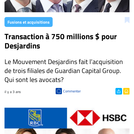
CARRIÈRE
ET
Fusions et acquisitions
EMPLOIS
Transaction à 750 millions $ pour
Desjardins
AVOCATS
ET
JURISTES
Le Mouvement Desjardins fait l’acquisition
de trois filiales de Guardian Capital Group.
Offres
d'emploi
Qui sont les avocats?
Formation
Commenter
il y a 3 ans
Continue
Métiers
Scoop?
CABINETS
ET