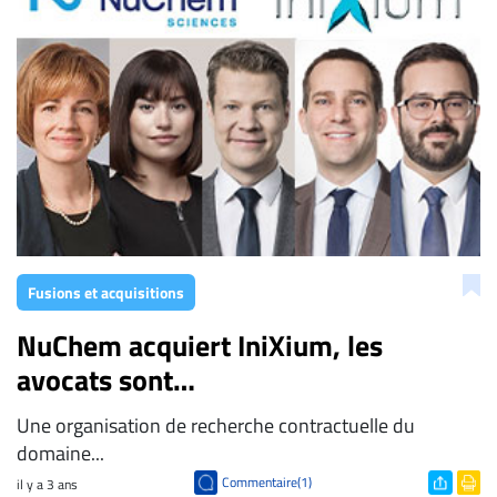
À
propos
Infolettre
S’abonner
FAQ
Politique de
confidentialité
Fusions et acquisitions
NuChem acquiert IniXium, les
avocats sont…
Une organisation de recherche contractuelle du
domaine...
Commentaire(1)
il y a 3 ans