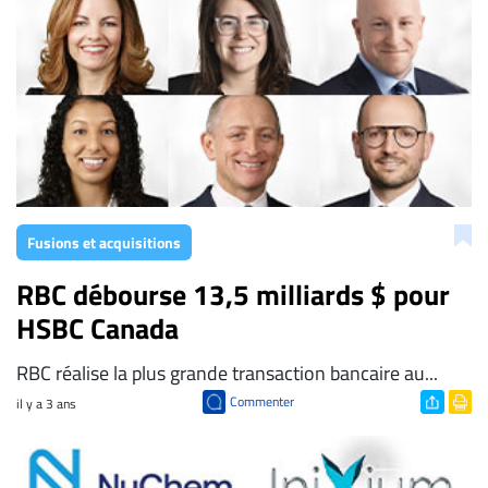
ENTREPRISES
Espace
entreprises
Page
entreprises
Publier
un
emploi
Fusions et acquisitions
Publicité
RBC débourse 13,5 milliards $ pour
Solutions de
HSBC Canada
recrutements
TROUVEZ-
RBC réalise la plus grande transaction bancaire au...
NOUS
Commenter
il y a 3 ans
Nous
joindre