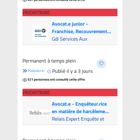
PRIORITAIRE
Avocat.e junior -
Franchise, Recouvrement
et Litige (Canada & USA)
Gdi Services Aux
Immeubles
Montréal (Hybride)
- 6
Permanent à temps plein
candidats
Publié il y a 3 jours
Postulez ici
521 personnes ont consulté cette offre
PRIORITAIRE
Avocat.e - Enquêteur.rice
en matière de harcèlement
psychologique
Relais Expert Enquête et
Médiation
Montreal (Hybride)
- 5