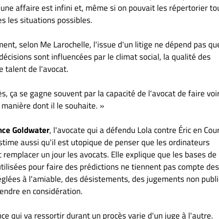
 une affaire est infini et, même si on pouvait les répertorier tou
 les situations possibles.
ent, selon Me Larochelle, l'issue d'un litige ne dépend pas qu
 décisions sont influencées par le climat social, la qualité des
e talent de l'avocat.
s, ça se gagne souvent par la capacité de l'avocat de faire voir
a manière dont il le souhaite. »
nce Goldwater
, l'avocate qui a défendu Lola contre Éric en Cou
stime aussi qu'il est utopique de penser que les ordinateurs
 remplacer un jour les avocats. Elle explique que les bases de
tilisées pour faire des prédictions ne tiennent pas compte des
églées à l'amiable, des désistements, des jugements non publi
rendre en considération.
nce qui va ressortir durant un procès varie d'un juge à l'autre.