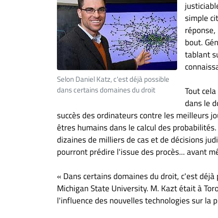
justiciabl
Espace
simple ci
entreprises
réponse, 
bout. Gén
Page
tablant s
entreprises
connaissa
Publier
Selon Daniel Katz, c'est déjà possible
un
dans certains domaines du droit
Tout cela
emploi
dans le d
Publicité
succès des ordinateurs contre les meilleurs j
Solutions de
êtres humains dans le calcul des probabilités
recrutements
dizaines de milliers de cas et de décisions judi
TROUVEZ-
pourront prédire l'issue des procès... avant m
NOUS
« Dans certains domaines du droit, c'est déjà p
Michigan State University. M. Kazt était à To
Nous
l'influence des nouvelles technologies sur la p
joindre