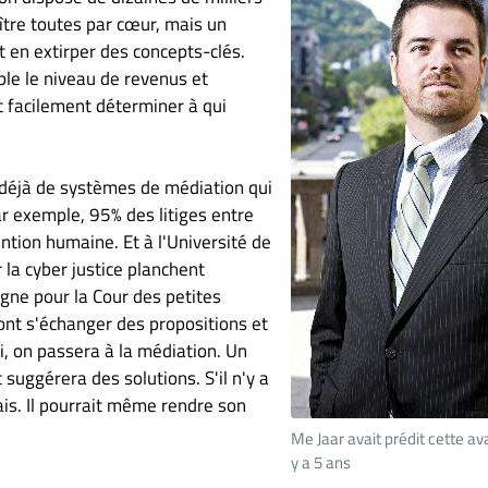
ître toutes par cœur, mais un
t en extirper des concepts-clés.
mple le niveau de revenus et
t facilement déterminer à qui
ste déjà de systèmes de médiation qui
ar exemple, 95% des litiges entre
ntion humaine. Et à l'Université de
 la cyber justice planchent
igne pour la Cour des petites
ront s'échanger des propositions et
i, on passera à la médiation. Un
 suggérera des solutions. S'il n'y a
ais. Il pourrait même rendre son
Me Jaar avait prédit cette av
y a 5 ans