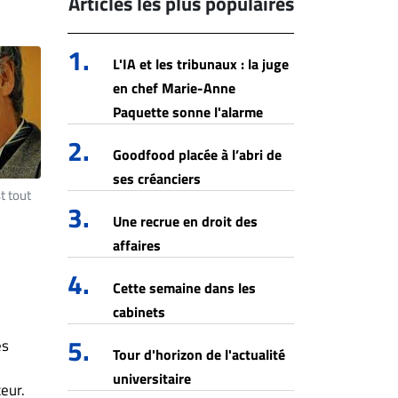
Articles les plus populaires
1.
L'IA et les tribunaux : la juge
en chef Marie-Anne
Paquette sonne l'alarme
2.
Goodfood placée à l’abri de
ses créanciers
t tout
3.
Une recrue en droit des
affaires
4.
Cette semaine dans les
cabinets
5.
es
Tour d'horizon de l'actualité
universitaire
eur.