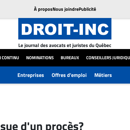
À propos
Nous joindre
Publicité
Le journal des avocats et juristes du Québec
N CONTINU
NOMINATIONS
BUREAUX
CONSEILLERS JURIDIQ
Entreprises
Offres d'emploi
Métiers
ssue d'un procès?