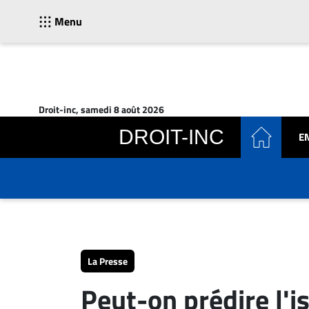
Menu
ACTUALITÉS
Accueil
Droit-inc, samedi 8 août 2026
En
DROIT-INC
E
Continu
Nominations
Bureaux
Conseillers
Juridiques
Campus
Carrière
La Presse
Archives
Peut-on prédire l'i
CARRIÈRE