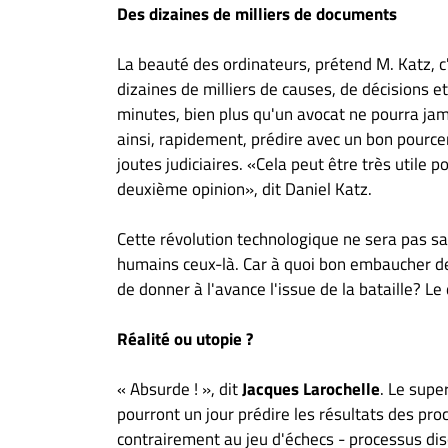
À
Des dizaines de milliers de documents
propos
La beauté des ordinateurs, prétend M. Katz, c'
Infolettre
dizaines de milliers de causes, de décisions e
S’abonner
minutes, bien plus qu'un avocat ne pourra jam
FAQ
ainsi, rapidement, prédire avec un bon pource
Politique de
joutes judiciaires. «Cela peut être très utile p
confidentialité
deuxième opinion», dit Daniel Katz.
Cette révolution technologique ne sera pas s
humains ceux-là. Car à quoi bon embaucher des
de donner à l'avance l'issue de la bataille? Le
Réalité ou utopie ?
« Absurde ! », dit
Jacques Larochelle
. Le supe
pourront un jour prédire les résultats des proc
contrairement au jeu d'échecs - processus dis