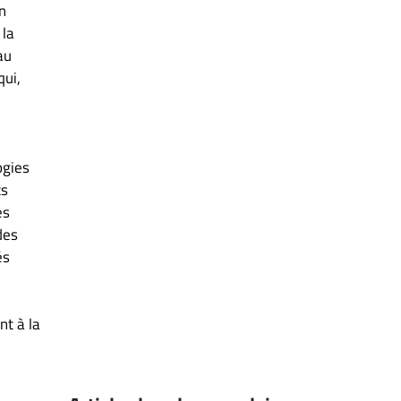
un
 la
au
qui,
ogies
ts
es
des
és
nt à la