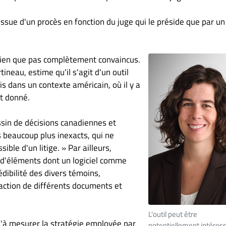
ssue d'un procès en fonction du juge qui le préside que par un
 bien que pas complètement convaincus.
ineau, estime qu'il s'agit d'un outil
s dans un contexte américain, où il y a
et donné.
sin de décisions canadiennes et
s beaucoup plus inexacts, qui ne
ible d'un litige. » Par ailleurs,
up d'éléments dont un logiciel comme
édibilité des divers témoins,
daction de différents documents et
L'outil peut être
qu'à mesurer la stratégie employée par
potentiellement intéres