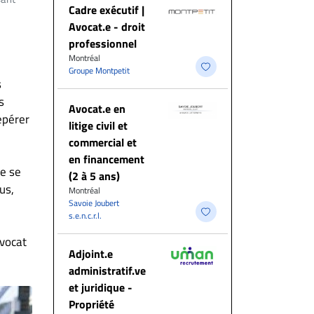
Cadre exécutif |
Avocat.e - droit
professionnel
Montréal
Groupe Montpetit
s
s
Avocat.e en
epérer
litige civil et
commercial et
en financement
de se
(2 à 5 ans)
us,
Montréal
Savoie Joubert
s.e.n.c.r.l.
avocat
Adjoint.e
administratif.ve
et juridique -
Propriété