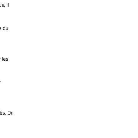
s, il
e du
 les
r
és. Or,