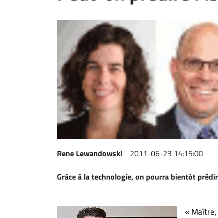
ET
EMPLOIS
AVOCATS
ET
JURISTES
Offres
d'emploi
Formation
Continue
Rene Lewandowski
2011-06-23 14:15:00
Métiers
Scoop?
Grâce à la technologie, on pourra bientôt prédir
CABINETS
ET
« Maître,
ENTREPRISES