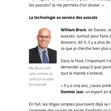
les avocats? Je me permets d'en douter. »
La technologie au service des avocats
William Brock
, de Davies, v
avocats, surtout pour faire
dossiers, dit-il, il y a plus
ce que je cherche bien plus 
Dans le fond, l'important n'e
demander jusqu'à quel point
Me Brock voit
tout le monde s'entend.
cela comme un
outil qui va aider
les avocats
« Il y a cinq ans, j'avais pr
Dominic Jaar
, un expert en 
En fait, les litiges simples pourraient déjà se
l'exemple des causes de garde d'enfants où l'