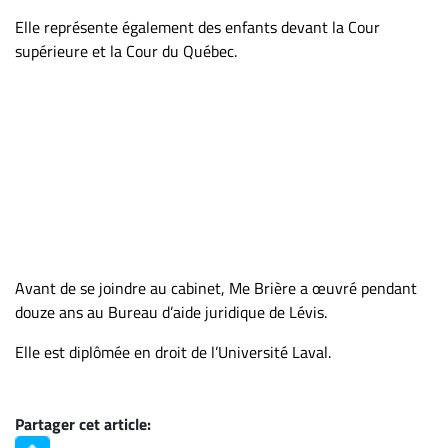
ET
Elle représente également des enfants devant la Cour
ENTREPRISES
supérieure et la Cour du Québec.
Espace
entreprises
Page
entreprises
Publier
un
emploi
Publicité
Avant de se joindre au cabinet, Me Brière a œuvré pendant
Solutions de
douze ans au Bureau d’aide juridique de Lévis.
recrutements
Elle est diplômée en droit de l’Université Laval.
TROUVEZ-
NOUS
Partager cet article: