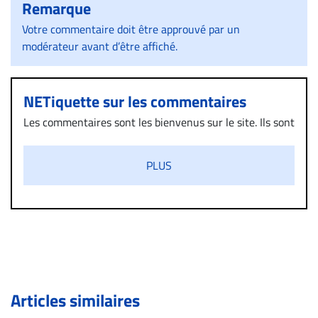
Remarque
Votre commentaire doit être approuvé par un
modérateur avant d’être affiché.
NETiquette sur les commentaires
Les commentaires sont les bienvenus sur le site. Ils sont
validés par la Rédaction avant d’être publiés et exclus
s’ils présentent un caractère injurieux, raciste ou
PLUS
diffamatoire. Si malgré cette politique de modération,
un commentaire publié sur le site vous dérange, prenez
immédiatement contact par courriel (info@droit-
inc.com) avec la Rédaction. Si votre demande apparait
légitime, le commentaire sera retiré sur le champ. Vous
pouvez également utiliser l’espace dédié aux
commentaires pour publier, dans les mêmes conditions
de validation, un droit de réponse.
Articles similaires