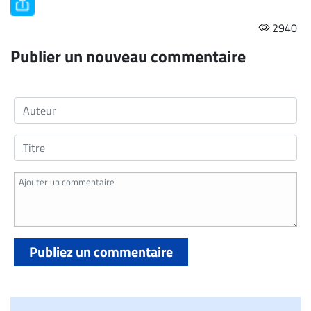
Nous
joindre
2940
À
Publier un nouveau commentaire
propos
Infolettre
S’abonner
FAQ
Politique de
confidentialité
Publiez un commentaire