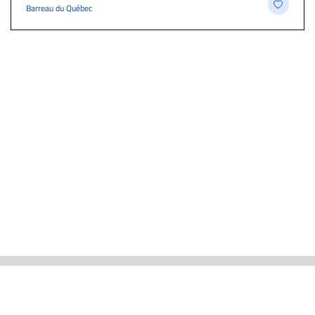
Barreau du Québec
ACTUALITÉS
CARRIÈRE ET EMPLOIS