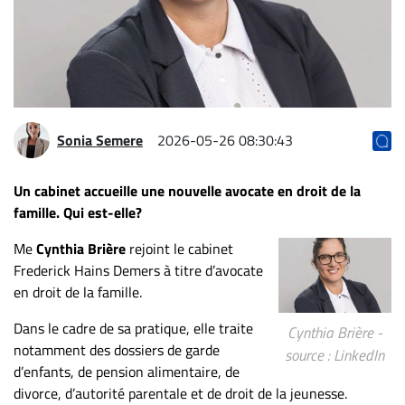
Archives
CARRIÈRE
ET
EMPLOIS
Sonia Semere
2026-05-26 08:30:43
AVOCATS
ET
Un cabinet accueille une nouvelle avocate en droit de la
JURISTES
famille. Qui est-elle?
Offres
Me
Cynthia Brière
rejoint le cabinet
d'emploi
Frederick Hains Demers à titre d’avocate
Formation
en droit de la famille.
Continue
Dans le cadre de sa pratique, elle traite
Cynthia Brière -
Métiers
notamment des dossiers de garde
source : LinkedIn
Scoop?
d’enfants, de pension alimentaire, de
divorce, d’autorité parentale et de droit de la jeunesse.
CABINETS