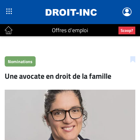
Offres d'emploi
Scoop?
ACTUALITÉS
Accueil
Nominations
En
Une avocate en droit de la famille
Continu
Nominations
Bureaux
Conseillers
Juridiques
Campus
Carrière