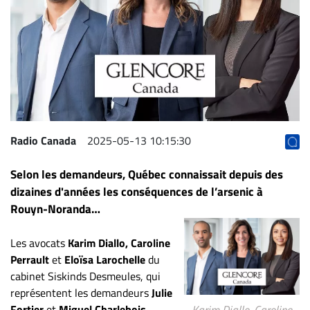
Archives
CARRIÈRE
ET
EMPLOIS
AVOCATS
ET
Radio Canada
2025-05-13 10:15:30
JURISTES
Selon les demandeurs, Québec connaissait depuis des
Offres
dizaines d'années les conséquences de l’arsenic à
d'emploi
Rouyn-Noranda…
Formation
Continue
Les avocats
Karim Diallo, Caroline
Métiers
Perrault
et
Eloïsa Larochelle
du
cabinet Siskinds Desmeules, qui
Scoop?
représentent les demandeurs
Julie
CABINETS
Fortier
et
Miguel Charlebois
,