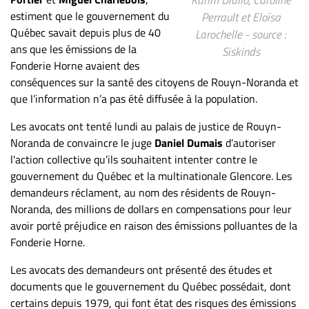
Karim Diallo, Caroline
ET
estiment que le gouvernement du
Perrault et Eloïsa
ENTREPRISES
Québec savait depuis plus de 40
Larochelle - source :
ans que les émissions de la
Siskinds
Espace
Fonderie Horne avaient des
entreprises
conséquences sur la santé des citoyens de Rouyn-Noranda et
Page
que l’information n’a pas été diffusée à la population.
entreprises
Les avocats ont tenté lundi au palais de justice de Rouyn-
Publier
Noranda de convaincre le juge
Daniel Dumais
d’autoriser
un
l'action collective qu’ils souhaitent intenter contre le
emploi
gouvernement du Québec et la multinationale Glencore. Les
Publicité
demandeurs réclament, au nom des résidents de Rouyn-
Solutions de
Noranda, des millions de dollars en compensations pour leur
recrutements
avoir porté préjudice en raison des émissions polluantes de la
Fonderie Horne.
TROUVEZ-
Les avocats des demandeurs ont présenté des études et
NOUS
documents que le gouvernement du Québec possédait, dont
certains depuis 1979, qui font état des risques des émissions