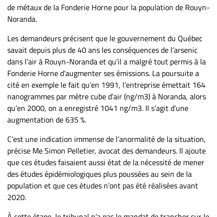
Nous
de métaux de la Fonderie Horne pour la population de Rouyn-
joindre
Noranda.
À
Les demandeurs précisent que le gouvernement du Québec
propos
savait depuis plus de 40 ans les conséquences de l’arsenic
Infolettre
dans l’air à Rouyn-Noranda et qu’il a malgré tout permis à la
S’abonner
Fonderie Horne d’augmenter ses émissions. La poursuite a
cité en exemple le fait qu’en 1991, l’entreprise émettait 164
FAQ
nanogrammes par mètre cube d’air (ng/m3) à Noranda, alors
Politique de
qu’en 2000, on a enregistré 1041 ng/m3. Il s’agit d’une
confidentialité
augmentation de 635 %.
C’est une indication immense de l’anormalité de la situation,
précise Me Simon Pelletier, avocat des demandeurs. Il ajoute
que ces études faisaient aussi état de la nécessité de mener
des études épidémiologiques plus poussées au sein de la
population et que ces études n’ont pas été réalisées avant
2020.
À cette étape, le tribunal n’a pas le mandat de trancher sur le