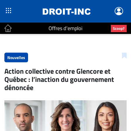
Offres d'emploi
Scoop?
ACTUALITÉS
Accueil
Nouvelles
En
Action collective contre Glencore et
Continu
Québec : l’inaction du gouvernement
Nominations
dénoncée
Bureaux
Conseillers
Juridiques
Campus
Carrière