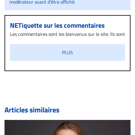
modérateur avant d’être affiché.
NETiquette sur les commentaires
Les commentaires sont les bienvenus sur le site. Ils sont
validés par la Rédaction avant d’être publiés et exclus
s’ils présentent un caractère injurieux, raciste ou
PLUS
diffamatoire. Si malgré cette politique de modération,
un commentaire publié sur le site vous dérange, prenez
immédiatement contact par courriel (info@droit-
inc.com) avec la Rédaction. Si votre demande apparait
légitime, le commentaire sera retiré sur le champ. Vous
pouvez également utiliser l’espace dédié aux
commentaires pour publier, dans les mêmes conditions
de validation, un droit de réponse.
Articles similaires
Bien à vous,