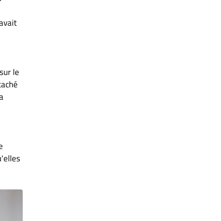
avait
l
sur le
 caché
la
e
'elles