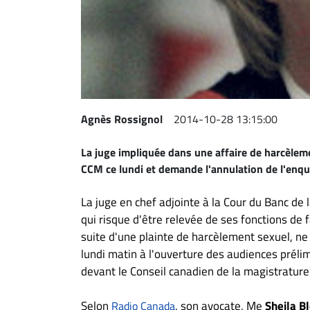
Espace
entreprises
Page
entreprises
Publier
un
Agnès Rossignol
2014-10-28 13:15:00
emploi
La juge impliquée dans une affaire de harcèleme
Publicité
CCM ce lundi et demande l'annulation de l'enquê
Solutions de
recrutements
La juge en chef adjointe à la Cour du Banc de 
TROUVEZ-
qui risque d'être relevée de ses fonctions de
suite d'une plainte de harcèlement sexuel, ne
NOUS
lundi matin à l'ouverture des audiences préli
devant le Conseil canadien de la magistrature
Nous
joindre
Selon
, son avocate, Me
Sheila B
Radio Canada