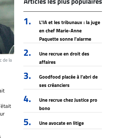
Articles les plus populaires
1.
L'IA et les tribunaux : la juge
en chef Marie-Anne
Paquette sonne l'alarme
2.
Une recrue en droit des
c de la
affaires
3.
Goodfood placée à l’abri de
ses créanciers
ait
4.
Une recrue chez Justice pro
’était
bono
sur
5.
Une avocate en litige
s