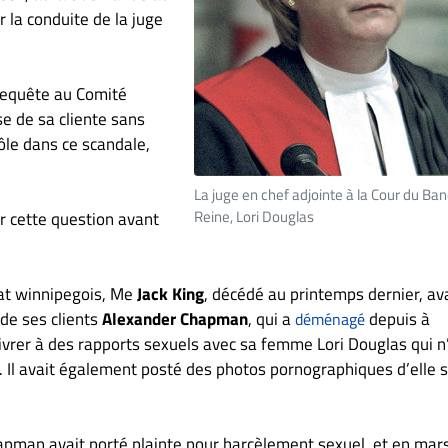
 la conduite de la juge
requête au Comité
se de sa cliente sans
ôle dans ce scandale,
La juge en chef adjointe à la Cour du Ban
Reine, Lori Douglas
ur cette question avant
at winnipegois, Me
Jack King
, décédé au printemps dernier, av
de ses clients
Alexander Chapman
, qui a
depuis à
déménagé
livrer à des rapports sexuels avec sa femme Lori Douglas qui n
. Il avait également posté des photos pornographiques d’elle 
pman avait porté plainte pour harcèlement sexuel, et en mar