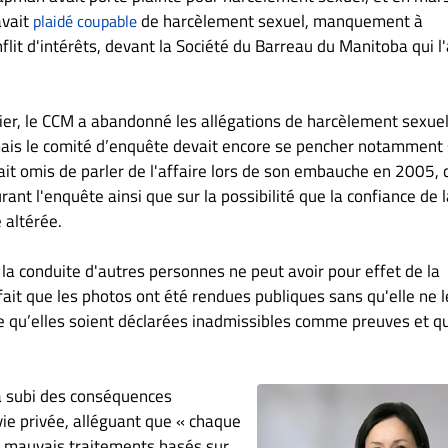
avait
de harcèlement sexuel, manquement à
plaidé coupable
onflit d'intérêts, devant la Société du Barreau du Manitoba qui l'
ier, le CCM a abandonné les allégations de harcèlement sexue
mais le comité d’enquête devait encore se pencher notamment 
 ait omis de parler de l'affaire lors de son embauche en 2005,
urant l'enquête ainsi que sur la possibilité que la confiance de 
 altérée.
 la conduite d'autres personnes ne peut avoir pour effet de la
 fait que les photos ont été rendues publiques sans qu'elle ne l
 qu’elles soient déclarées inadmissibles comme preuves et qu
 a subi des conséquences
ie privée, alléguant que « chaque
e mauvais traitements basés sur