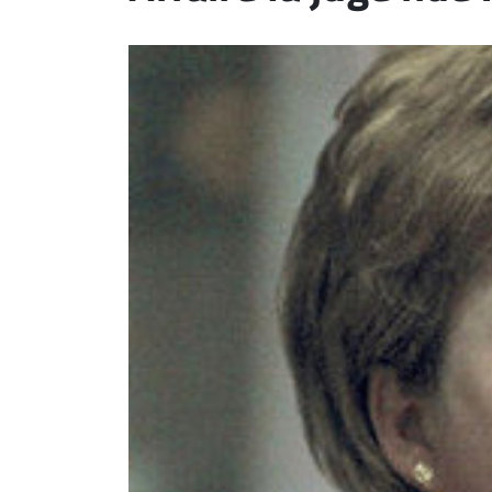
ET
EMPLOIS
AVOCATS
ET
JURISTES
Offres
d'emploi
Formation
Continue
Métiers
Scoop?
CABINETS
ET
ENTREPRISES