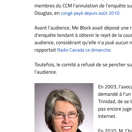
À
membres du CCM l'annulation de l'enquête sur
propos
Douglas, en
congé payé depuis août 2010.
Infolettre
Avant l'audience, Me Block avait déposé une 
S’abonner
d'enquête tendant à obtenir le rejet de la cau
FAQ
audience, considérant qu'elle n'a joué aucun r
Politique de
rapportait
Radio Canada ce dimanche.
confidentialité
Toutefois, le comité a refusé de se pencher s
l'audience.
En 2003, l'avoc
demandé à l’un 
Trinidad, de se 
pas encore juge
Internet.
En 2010, M. Cha