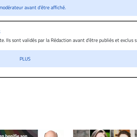
odérateur avant d’être affiché.
s
. Ils sont validés par la Rédaction avant d’être publiés et exclus s’
 diffamatoire. Si malgré cette politique de modération, un comment
iatement contact par courriel (info@droit-inc.com) avec la Rédacti
PLUS
taire sera retiré sur le champ. Vous pouvez également utiliser
 dans les mêmes conditions de validation, un droit de réponse.