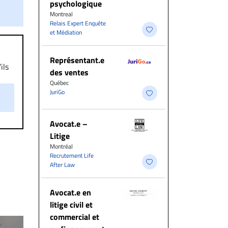
psychologique
Montreal
Relais Expert Enquête
et Médiation
Représentant.e
ils
des ventes
aire
Québec
on.
JuriGo
Avocat.e –
Litige
Montréal
Recrutement Life
After Law
Avocat.e en
litige civil et
commercial et