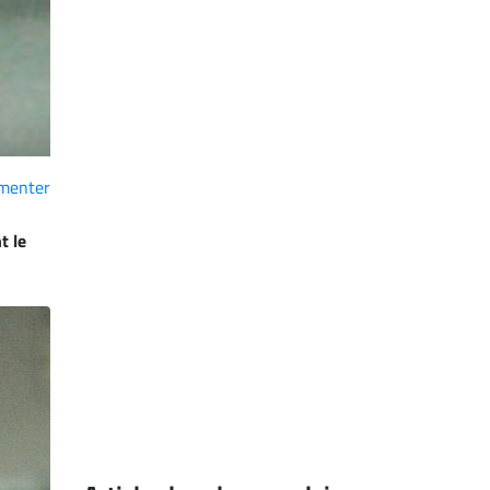
menter
t le