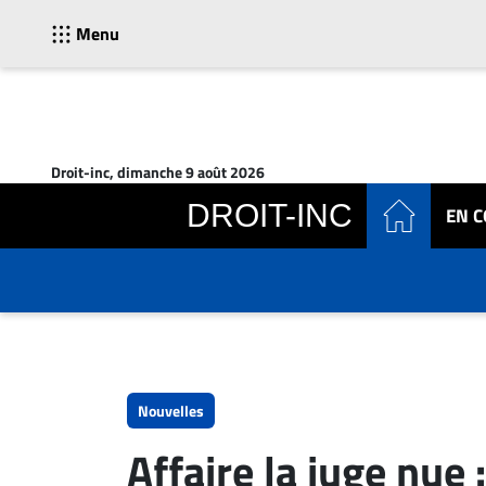
Menu
ACTUALITÉS
Accueil
Droit-inc, dimanche 9 août 2026
En
DROIT-INC
EN 
Continu
Nominations
Bureaux
Conseillers
Juridiques
Campus
Carrière
Nouvelles
Archives
Affaire la juge nue
CARRIÈRE