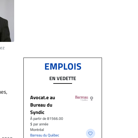
hez
EMPLOIS
EN VEDETTE
ues,
Avocat.e au
Bureau du
Syndic
À partir de 81566.00
$ par année
Montréal
Barreau du Québec