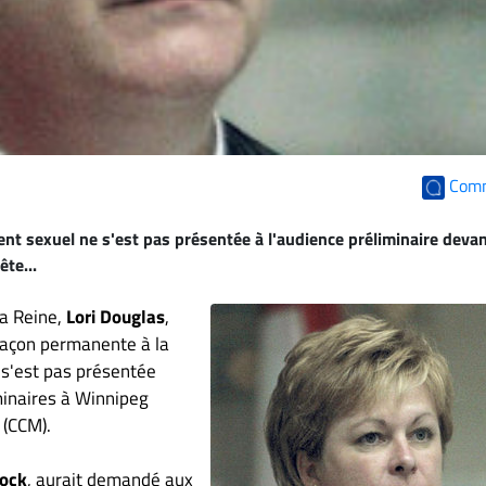
Com
nt sexuel ne s'est pas présentée à l'audience préliminaire devan
te...
la Reine,
Lori Douglas
,
 façon permanente à la
 s'est pas présentée
minaires à Winnipeg
 (CCM).
lock
, aurait demandé aux